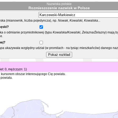
Nazwiska polskie
Rozmieszczenie nazwisk w Polsce
ka (mianownik, liczba pojedyncza), np.
Nowak, Kowalski, Kowalska...
męski?
ska o odmianie przymiotnikowej (typu
Kowalska/Kowalski, Żelazna/Żelazny
) mają b
e.
nej?
mapa ukazywała względny udział (w promilach - na tysiąc mieszkańców) danego na
iet: 0, mężczyzn: 1)
 kursorem obszar interesującego Cię powiatu.
 powiatu.