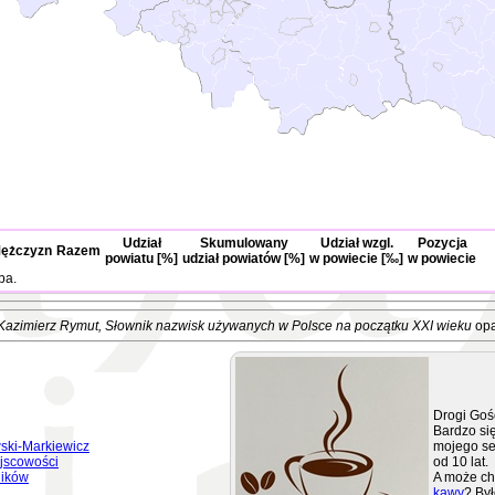
Udział
Skumulowany
Udział wzgl.
Pozycja
ężczyzn
Razem
powiatu [%]
udział powiatów [%]
w powiecie [‰]
w powiecie
ba.
Kazimierz Rymut
, Słownik nazwisk używanych w Polsce na początku XXI wieku
opa
Drogi Goś
Bardzo się
ski-Markiewicz
mojego se
jscowości
od 10 lat.
ników
A może ch
kawy
? Był