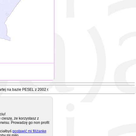
rtej na bazie PESEL z 2002 r.
ciu!
 cieszę, że korzystasz z
rwisu. Prowadzę go non profit
ciałbyś
postawić mi filiżankę
oby mi miło.