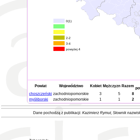
0(1)
2-2
3-4
powyżej 4
Powiat
Województwo
Kobiet
Mężczyzn
Razem
po
choszczeński
zachodniopomorskie
3
5
8
myśliborski
zachodniopomorskie
1
1
2
Dane pochodzą z publikacji:
Kazimierz Rymut
, Słownik nazwis