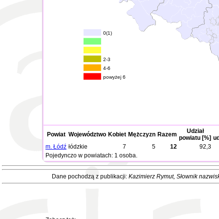
0(1)
2-3
4-6
powyżej 6
Udział
Powiat
Województwo
Kobiet
Mężczyzn
Razem
powiatu [%]
ud
m. Łódź
łódzkie
7
5
12
92,3
Pojedynczo w powiatach: 1 osoba.
Dane pochodzą z publikacji:
Kazimierz Rymut
, Słownik nazwis