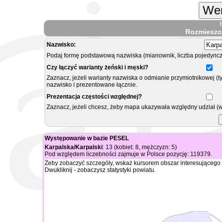
Wer
Rozmieszc
Nazwisko:
Podaj formę podstawową nazwiska (mianownik, liczba pojedyncz
Czy łączyć warianty żeński i męski?
Zaznacz, jeżeli warianty nazwiska o odmianie przymiotnikowej (t
nazwisko i prezentowane łącznie.
Prezentacja częstości względnej?
Zaznacz, jeżeli chcesz, żeby mapa ukazywała względny udział (
Występowanie w bazie PESEL
Karpalska/Karpalski
: 13 (kobiet: 8, mężczyzn: 5)
Pod względem liczebności zajmuje w Polsce pozycję: 119379.
Żeby zobaczyć szczegóły, wskaż kursorem obszar interesującego 
Dwukliknij - zobaczysz statystyki powiatu.