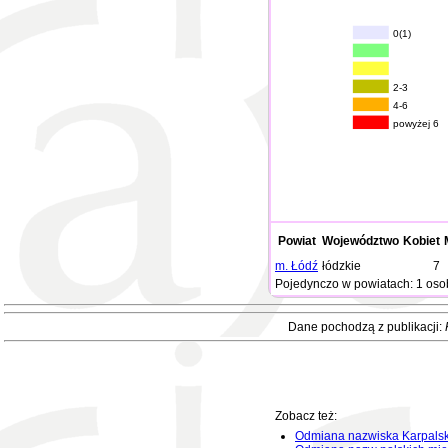
0(1)
2-3
4-6
powyżej 6
Powiat
Województwo
Kobiet
m. Łódź
łódzkie
7
Pojedynczo w powiatach: 1 oso
Dane pochodzą z publikacji:
Zobacz też:
Odmiana nazwiska Karpalsk