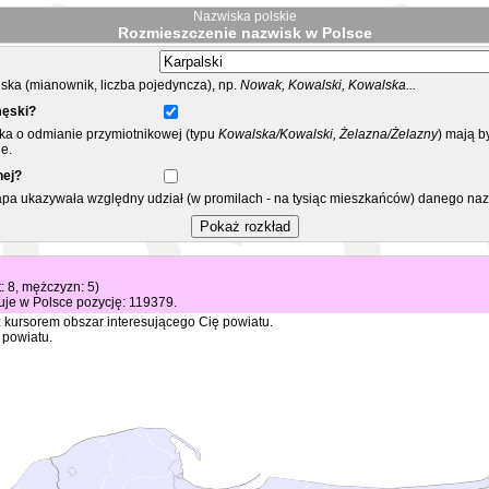
Nazwiska polskie
Rozmieszczenie nazwisk w Polsce
ka (mianownik, liczba pojedyncza), np.
Nowak, Kowalski, Kowalska...
męski?
ska o odmianie przymiotnikowej (typu
Kowalska/Kowalski, Żelazna/Żelazny
) mają b
e.
nej?
mapa ukazywała względny udział (w promilach - na tysiąc mieszkańców) danego na
t: 8, mężczyzn: 5)
je w Polsce pozycję: 119379.
 kursorem obszar interesującego Cię powiatu.
 powiatu.