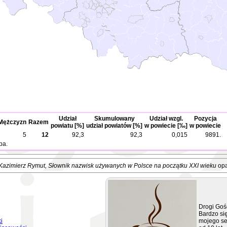
Udział
Skumulowany
Udział wzgl.
Pozycja
Mężczyzn
Razem
powiatu [%]
udział powiatów [%]
w powiecie [‰]
w powiecie
5
12
92,3
92,3
0,015
9891.
ba.
Kazimierz Rymut
, Słownik nazwisk używanych w Polsce na początku XXI wieku
opa
Drogi Goś
Bardzo się
i
mojego se