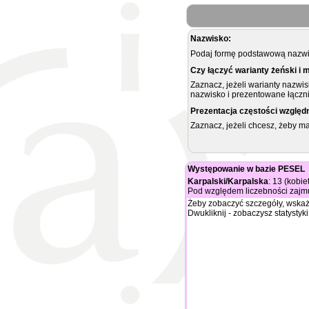
Nazwisko:
Podaj formę podstawową nazwis
Czy łączyć warianty żeński i 
Zaznacz, jeżeli warianty nazwi
nazwisko i prezentowane łączni
Prezentacja częstości względ
Zaznacz, jeżeli chcesz, żeby 
Występowanie w bazie PESEL
Karpalski/Karpalska
: 13 (kobie
Pod względem liczebności zajmu
Żeby zobaczyć szczegóły, wskaż
Dwukliknij - zobaczysz statystyki