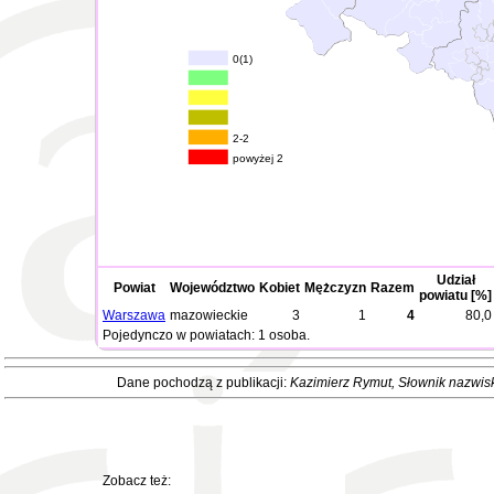
0(1)
2-2
powyżej 2
Udział
Powiat
Województwo
Kobiet
Mężczyzn
Razem
powiatu [%]
Warszawa
mazowieckie
3
1
4
80,0
Pojedynczo w powiatach: 1 osoba.
Dane pochodzą z publikacji:
Kazimierz Rymut
, Słownik nazwis
Zobacz też: