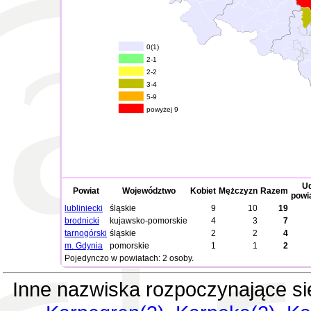
0(1)
2-1
2-2
3-4
5-9
powyżej 9
Ud
Powiat
Województwo
Kobiet
Mężczyzn
Razem
powi
lubliniecki
śląskie
9
10
19
brodnicki
kujawsko-pomorskie
4
3
7
tarnogórski
śląskie
2
2
4
m. Gdynia
pomorskie
1
1
2
Pojedynczo w powiatach: 2 osoby.
Inne nazwiska rozpoczynające si