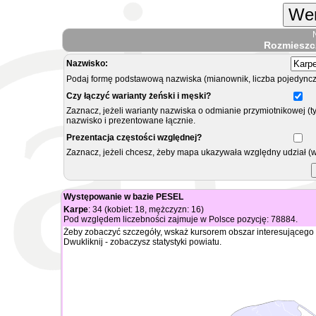
Wer
Rozmieszc
Nazwisko:
Podaj formę podstawową nazwiska (mianownik, liczba pojedyncz
Czy łączyć warianty żeński i męski?
Zaznacz, jeżeli warianty nazwiska o odmianie przymiotnikowej (t
nazwisko i prezentowane łącznie.
Prezentacja częstości względnej?
Zaznacz, jeżeli chcesz, żeby mapa ukazywała względny udział (
Występowanie w bazie PESEL
Karpe
: 34 (kobiet: 18, mężczyzn: 16)
Pod względem liczebności zajmuje w Polsce pozycję: 78884.
Żeby zobaczyć szczegóły, wskaż kursorem obszar interesującego 
Dwukliknij - zobaczysz statystyki powiatu.