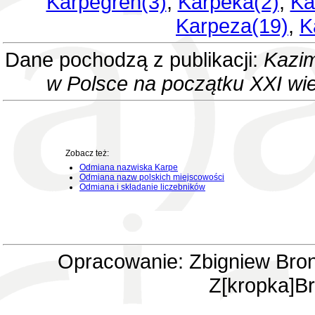
Karpegren(3)
,
Karpeka(2)
,
Ka
Karpeza(19)
,
K
Dane pochodzą z publikacji:
Kazim
w Polsce na początku XXI wi
Zobacz też:
Odmiana nazwiska Karpe
Odmiana nazw polskich miejscowości
Odmiana i składanie liczebników
Opracowanie: Zbigniew Bron
Z[kropka]Br