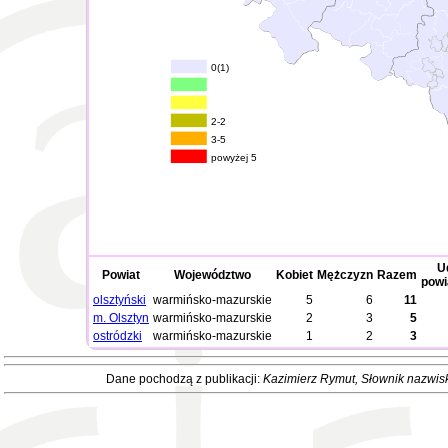
0(1)
2-2
3-5
powyżej 5
U
Powiat
Województwo
Kobiet
Mężczyzn
Razem
powi
olsztyński
warmińsko-mazurskie
5
6
11
m. Olsztyn
warmińsko-mazurskie
2
3
5
ostródzki
warmińsko-mazurskie
1
2
3
Dane pochodzą z publikacji:
Kazimierz Rymut
, Słownik nazwis