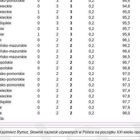
sko-pomorskie
0
3
3
0,2
94,6
ieckie
0
3
3
0,2
94,8
ieckie
1
2
3
0,2
95,0
ieckie
0
3
3
0,2
95,2
śląskie
0
3
3
0,2
95,5
kie
0
3
3
0,2
95,7
kie
1
2
3
0,2
95,9
e
0
2
2
0,2
96,1
ńsko-mazurskie
0
2
2
0,2
96,2
ńsko-mazurskie
0
2
2
0,2
96,4
ńsko-mazurskie
0
2
2
0,2
96,5
opolskie
0
2
2
0,2
96,7
opolskie
0
2
2
0,2
96,8
sko-pomorskie
0
2
2
0,2
97,0
sko-pomorskie
0
2
2
0,2
97,1
sko-pomorskie
0
2
2
0,2
97,3
ieckie
0
2
2
0,2
97,4
ieckie
0
2
2
0,2
97,6
śląskie
0
2
2
0,2
97,7
ie
0
2
2
0,2
97,9
ie
0
2
2
0,2
98,0
ób.
Kazimierz Rymut
, Słownik nazwisk używanych w Polsce na początku XXI wieku
opa