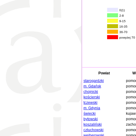
0(1)
2-8
9-15
16-35
36-70
powyżej 70
Powiat
W
starogardzki
pomor
m. Gdańsk
pomor
chojnicki
pomor
kościerski
pomor
tczewski
pomor
m. Gdynia
pomor
świecki
kujaw
bytowski
pomor
koszaliński
zacho
człuchowski
pomor
wejherowski
pomor