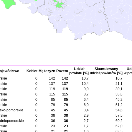
Udział
Skumulowany
Udz
ojewództwo
Kobiet
Mężczyzn
Razem
powiatu [%]
udział powiatów [%]
w po
skie
0
142
142
10,7
10,7
skie
0
137
137
10,4
21,1
skie
0
119
119
9,0
30,1
skie
0
115
115
8,7
38,8
skie
0
85
85
6,4
45,2
skie
0
79
79
6,0
51,2
sko-pomorskie
0
45
45
3,4
54,6
skie
0
38
38
2,9
57,5
dniopomorskie
0
36
36
2,7
60,2
skie
0
23
23
1,7
62,0
skie
0
21
21
1,6
63,5