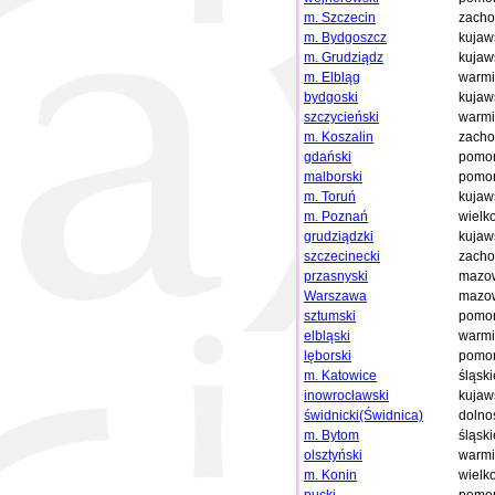
m. Szczecin
zacho
m. Bydgoszcz
kujaw
m. Grudziądz
kujaw
m. Elbląg
warmi
bydgoski
kujaw
szczycieński
warmi
m. Koszalin
zacho
gdański
pomor
malborski
pomor
m. Toruń
kujaw
m. Poznań
wielk
grudziądzki
kujaw
szczecinecki
zacho
przasnyski
mazow
Warszawa
mazow
sztumski
pomor
elbląski
warmi
lęborski
pomor
m. Katowice
śląski
inowrocławski
kujaw
świdnicki(Świdnica)
dolno
m. Bytom
śląski
olsztyński
warmi
m. Konin
wielk