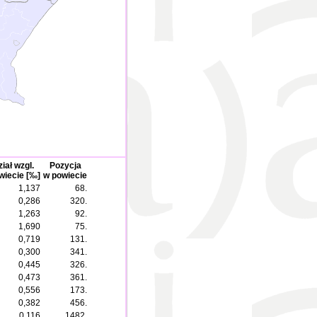
iał wzgl.
Pozycja
wiecie [‰]
w powiecie
1,137
68.
0,286
320.
1,263
92.
1,690
75.
0,719
131.
0,300
341.
0,445
326.
0,473
361.
0,556
173.
0,382
456.
0,116
1482.