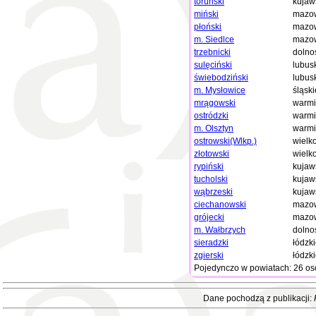
toruński
kujaw
miński
mazow
płoński
mazow
m. Siedlce
mazow
trzebnicki
dolno
sulęciński
lubus
świebodziński
lubus
m. Mysłowice
śląski
mrągowski
warmi
ostródzki
warmi
m. Olsztyn
warmi
ostrowski(Wlkp.)
wielk
złotowski
wielk
rypiński
kujaw
tucholski
kujaw
wąbrzeski
kujaw
ciechanowski
mazow
grójecki
mazow
m. Wałbrzych
dolno
sieradzki
łódzk
zgierski
łódzk
Pojedynczo w powiatach: 26 os
Dane pochodzą z publikacji: