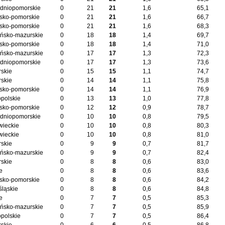
dniopomorskie
0
21
21
1,6
65,1
sko-pomorskie
0
21
21
1,6
66,7
sko-pomorskie
0
21
21
1,6
68,3
ńsko-mazurskie
0
18
18
1,4
69,7
sko-pomorskie
0
18
18
1,4
71,0
ńsko-mazurskie
0
17
17
1,3
72,3
dniopomorskie
0
17
17
1,3
73,6
skie
0
15
15
1,1
74,7
skie
0
14
14
1,1
75,8
sko-pomorskie
0
14
14
1,1
76,9
opolskie
0
13
13
1,0
77,8
sko-pomorskie
0
12
12
0,9
78,7
dniopomorskie
0
10
10
0,8
79,5
ieckie
0
10
10
0,8
80,3
ieckie
0
10
10
0,8
81,0
skie
0
9
9
0,7
81,7
ńsko-mazurskie
0
9
9
0,7
82,4
skie
0
8
8
0,6
83,0
e
0
8
8
0,6
83,6
sko-pomorskie
0
8
8
0,6
84,2
śląskie
0
8
8
0,6
84,8
e
0
7
7
0,5
85,3
ńsko-mazurskie
0
7
7
0,5
85,9
opolskie
0
7
7
0,5
86,4