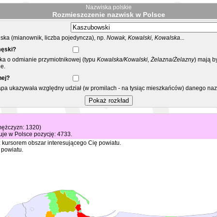
Nazwiska polskie
Rozmieszczenie nazwisk w Polsce
ka (mianownik, liczba pojedyncza), np.
Nowak, Kowalski, Kowalska...
męski?
ska o odmianie przymiotnikowej (typu
Kowalska/Kowalski, Żelazna/Żelazny
) mają b
e.
nej?
mapa ukazywała względny udział (w promilach - na tysiąc mieszkańców) danego na
 mężczyzn: 1320)
je w Polsce pozycję: 4733.
 kursorem obszar interesującego Cię powiatu.
 powiatu.