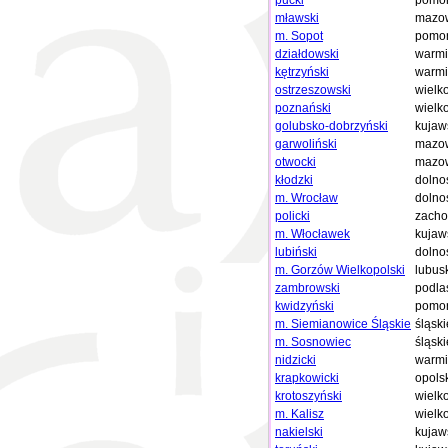
pucki
pomor
mławski
mazow
m. Sopot
pomor
działdowski
warmi
kętrzyński
warmi
ostrzeszowski
wielk
poznański
wielk
golubsko-dobrzyński
kujaw
garwoliński
mazow
otwocki
mazow
kłodzki
dolno
m. Wrocław
dolno
policki
zacho
m. Włocławek
kujaw
lubiński
dolno
m. Gorzów Wielkopolski
lubus
zambrowski
podla
kwidzyński
pomor
m. Siemianowice Śląskie
śląski
m. Sosnowiec
śląski
nidzicki
warmi
krapkowicki
opols
krotoszyński
wielk
m. Kalisz
wielk
nakielski
kujaw