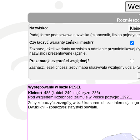
Wer
Rozmieszc
Nazwisko:
Podaj formę podstawową nazwiska (mianownik, liczba pojedyncz
Czy łączyć warianty żeński i męski?
Zaznacz, jeżeli warianty nazwiska o odmianie przymiotnikowej (t
nazwisko i prezentowane łącznie.
Prezentacja częstości względnej?
Zaznacz, jeżeli chcesz, żeby mapa ukazywała względny udział (
Występowanie w bazie PESEL
Kleinert
: 485 (kobiet: 249, mężczyzn: 236)
Pod względem liczebności zajmuje w Polsce pozycję: 12921.
Żeby zobaczyć szczegóły, wskaż kursorem obszar interesującego 
Dwukliknij - zobaczysz statystyki powiatu.