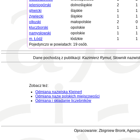
jeleniogórski
dolnośląskie
2
1
gliwicki
śląskie
1
1
żywiecki
śląskie
1
1
olkuski
małopolskie
2
0
kluczborski
opolskie
1
1
namysłowski
opolskie
1
1
m. Łódź
łódzkie
1
1
Pojedynczo w powiatach: 19 osób.
Dane pochodzą z publikacji:
Kazimierz Rymut
, Słownik nazwis
Zobacz też:
Odmiana nazwiska Kleinert
Odmiana nazw polskich miejscowości
Odmiana i składanie liczebników
Opracowanie: Zbigniew Bronk, Agencja 