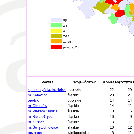
0(1)
2-3
4-6
7-12
13-25
powyżej 25
Powiat
Województwo
Kobiet
Mężczyzn
kędzierzyńsko-kozielski
opolskie
22
29
m. Katowice
śląskie
28
21
opolski
opolskie
14
14
m. Chorzów
śląskie
14
11
m. Piekary Śląskie
śląskie
10
15
m. Ruda Śląska
śląskie
16
9
m. Zabrze
śląskie
13
11
m. Świętochłowice
śląskie
10
12
poznański
wielkopolskie
8
11