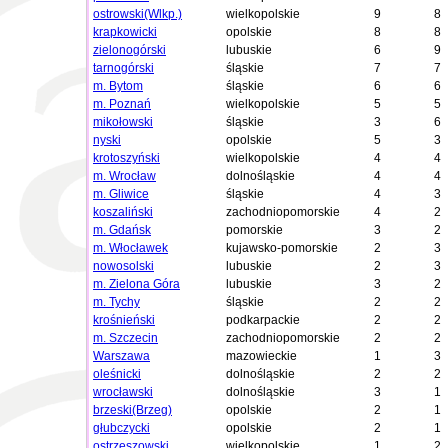
ostrowski(Wlkp.)
wielkopolskie
9
8
krapkowicki
opolskie
8
8
zielonogórski
lubuskie
6
9
tarnogórski
śląskie
7
7
m. Bytom
śląskie
6
6
m. Poznań
wielkopolskie
5
5
mikołowski
śląskie
3
6
nyski
opolskie
5
3
krotoszyński
wielkopolskie
4
4
m. Wrocław
dolnośląskie
4
4
m. Gliwice
śląskie
4
3
koszaliński
zachodniopomorskie
4
2
m. Gdańsk
pomorskie
3
2
m. Włocławek
kujawsko-pomorskie
2
3
nowosolski
lubuskie
2
3
m. Zielona Góra
lubuskie
3
2
m. Tychy
śląskie
2
2
krośnieński
podkarpackie
2
2
m. Szczecin
zachodniopomorskie
2
2
Warszawa
mazowieckie
1
3
oleśnicki
dolnośląskie
2
2
wrocławski
dolnośląskie
3
1
brzeski(Brzeg)
opolskie
2
1
głubczycki
opolskie
2
1
ostrzeszowski
wielkopolskie
1
2