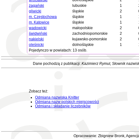
wrocławski
dolnośląskie
2
żagański
lubuskie
1
gliwicki
śląskie
2
m. Częstochowa
śląskie
1
m. Katowice
śląskie
1
wadowicki
małopolskie
2
świdwiński
zachodniopomorskie
2
nakielski
kujawsko-pomorskie
2
oleśnicki
dolnośląskie
1
Pojedynczo w powiatach: 13 osób.
Dane pochodzą z publikacji:
Kazimierz Rymut
, Słownik nazwis
Zobacz też:
Odmiana nazwiska Knitter
Odmiana nazw polskich miejscowości
Odmiana i składanie liczebników
Opracowanie: Zbigniew Bronk, Agencja 