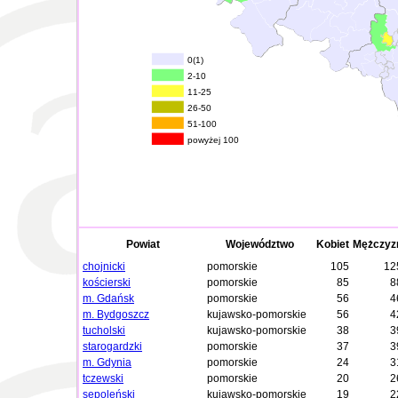
0(1)
2-10
11-25
26-50
51-100
powyżej 100
Powiat
Województwo
Kobiet
Mężczyz
chojnicki
pomorskie
105
12
kościerski
pomorskie
85
8
m. Gdańsk
pomorskie
56
4
m. Bydgoszcz
kujawsko-pomorskie
56
4
tucholski
kujawsko-pomorskie
38
3
starogardzki
pomorskie
37
3
m. Gdynia
pomorskie
24
3
tczewski
pomorskie
20
2
sępoleński
kujawsko-pomorskie
19
2