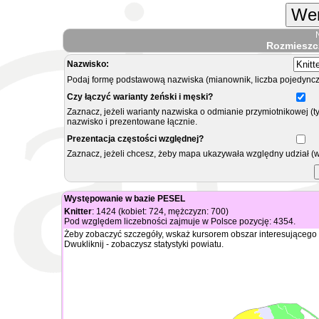
Wer
Rozmieszc
Nazwisko:
Podaj formę podstawową nazwiska (mianownik, liczba pojedyncz
Czy łączyć warianty żeński i męski?
Zaznacz, jeżeli warianty nazwiska o odmianie przymiotnikowej (t
nazwisko i prezentowane łącznie.
Prezentacja częstości względnej?
Zaznacz, jeżeli chcesz, żeby mapa ukazywała względny udział (
Występowanie w bazie PESEL
Knitter
: 1424 (kobiet: 724, mężczyzn: 700)
Pod względem liczebności zajmuje w Polsce pozycję: 4354.
Żeby zobaczyć szczegóły, wskaż kursorem obszar interesującego 
Dwukliknij - zobaczysz statystyki powiatu.