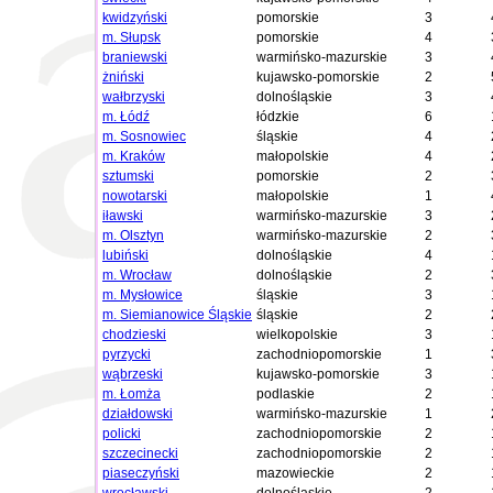
kwidzyński
pomorskie
3
m. Słupsk
pomorskie
4
braniewski
warmińsko-mazurskie
3
żniński
kujawsko-pomorskie
2
wałbrzyski
dolnośląskie
3
m. Łódź
łódzkie
6
m. Sosnowiec
śląskie
4
m. Kraków
małopolskie
4
sztumski
pomorskie
2
nowotarski
małopolskie
1
iławski
warmińsko-mazurskie
3
m. Olsztyn
warmińsko-mazurskie
2
lubiński
dolnośląskie
4
m. Wrocław
dolnośląskie
2
m. Mysłowice
śląskie
3
m. Siemianowice Śląskie
śląskie
2
chodzieski
wielkopolskie
3
pyrzycki
zachodniopomorskie
1
wąbrzeski
kujawsko-pomorskie
3
m. Łomża
podlaskie
2
działdowski
warmińsko-mazurskie
1
policki
zachodniopomorskie
2
szczecinecki
zachodniopomorskie
2
piaseczyński
mazowieckie
2