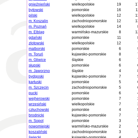
gnieźnieński
wielkopolskie
19
1
bytowski
pomorskie
16
1
pilski
wielkopolskie
12
1
m. Koszalin
zachodniopomorskie
12
1
m. Poznań
wielkopolskie
14
m. Elbląg
warmińsko-mazurskie
8
1
gdański
pomorskie
11
złotowski
wielkopolskie
12
malborski
pomorskie
6
m. Toruń
kujawsko-pomorskie
8
m. Gliwice
śląskie
6
słupski
pomorskie
6
m. Jaworzno
śląskie
4
bydgoski
kujawsko-pomorskie
7
kartuski
pomorskie
5
m. Szczecin
zachodniopomorskie
5
pucki
pomorskie
6
wejherowski
pomorskie
7
wrzesiński
wielkopolskie
7
człuchowski
pomorskie
4
brodnicki
kujawsko-pomorskie
7
m. Sopot
pomorskie
3
nowomiejski
warmińsko-mazurskie
2
koszaliński
zachodniopomorskie
3
świecki
kujawsko-pomorskie
4