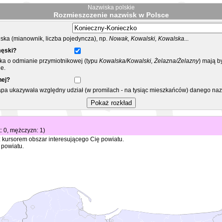
Nazwiska polskie
Rozmieszczenie nazwisk w Polsce
ka (mianownik, liczba pojedyncza), np.
Nowak, Kowalski, Kowalska...
męski?
ska o odmianie przymiotnikowej (typu
Kowalska/Kowalski, Żelazna/Żelazny
) mają b
e.
nej?
mapa ukazywała względny udział (w promilach - na tysiąc mieszkańców) danego na
t: 0, mężczyzn: 1)
 kursorem obszar interesującego Cię powiatu.
 powiatu.