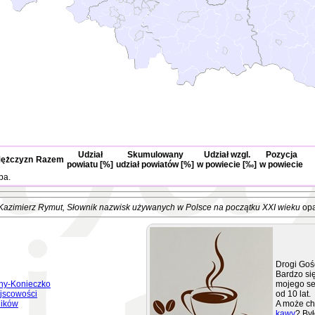
Udział
Skumulowany
Udział wzgl.
Pozycja
ężczyzn
Razem
powiatu [%]
udział powiatów [%]
w powiecie [‰]
w powiecie
ba.
Kazimierz Rymut
, Słownik nazwisk używanych w Polsce na początku XXI wieku
opa
Drogi Goś
Bardzo się
ny-Konieczko
mojego se
jscowości
od 10 lat.
ników
A może ch
kawy
? Był