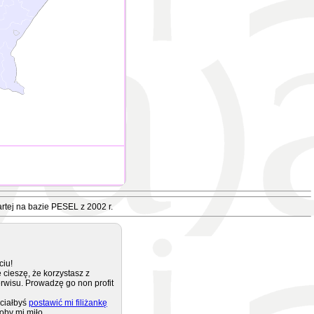
rtej na bazie PESEL z 2002 r.
ciu!
 cieszę, że korzystasz z
rwisu. Prowadzę go non profit
ciałbyś
postawić mi filiżankę
oby mi miło.