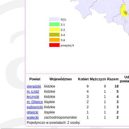
0(1)
2-1
2-2
3-4
5-9
powyżej 9
Ud
Powiat
Województwo
Kobiet
Mężczyzn
Razem
powia
sieradzki
łódzkie
9
9
18
m. Łódź
łódzkie
4
1
5
łęczycki
łódzkie
3
1
4
m. Gliwice
śląskie
2
1
3
pabianicki
łódzkie
2
1
3
gliwicki
śląskie
1
1
2
wałecki
zachodniopomorskie
1
1
2
Pojedynczo w powiatach: 2 osoby.