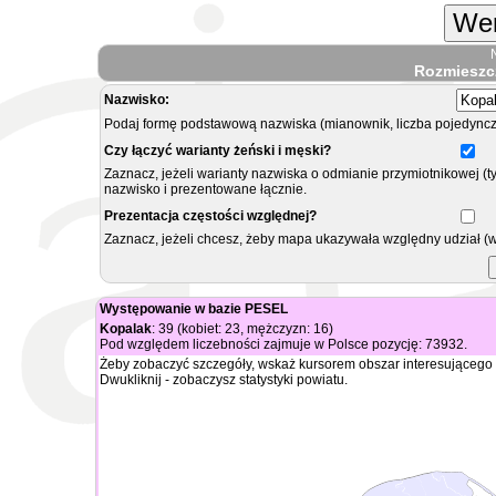
Wer
Rozmieszc
Nazwisko:
Podaj formę podstawową nazwiska (mianownik, liczba pojedyncz
Czy łączyć warianty żeński i męski?
Zaznacz, jeżeli warianty nazwiska o odmianie przymiotnikowej (t
nazwisko i prezentowane łącznie.
Prezentacja częstości względnej?
Zaznacz, jeżeli chcesz, żeby mapa ukazywała względny udział (
Występowanie w bazie PESEL
Kopalak
: 39 (kobiet: 23, mężczyzn: 16)
Pod względem liczebności zajmuje w Polsce pozycję: 73932.
Żeby zobaczyć szczegóły, wskaż kursorem obszar interesującego 
Dwukliknij - zobaczysz statystyki powiatu.