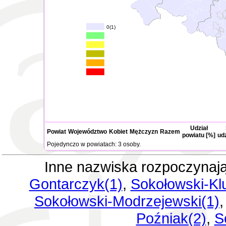
0(1)
Udział
Powiat
Województwo
Kobiet
Mężczyzn
Razem
powiatu [%]
ud
Pojedynczo w powiatach: 3 osoby.
Inne nazwiska rozpoczynają
Gontarczyk(1)
,
Sokołowski-Kl
Sokołowski-Modrzejewski(1)
Poźniak(2)
,
S