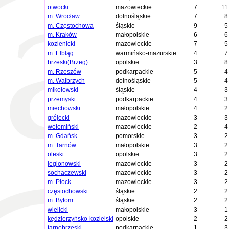
otwocki
mazowieckie
7
11
m. Wrocław
dolnośląskie
7
8
m. Częstochowa
śląskie
9
5
m. Kraków
małopolskie
6
6
kozienicki
mazowieckie
7
5
m. Elbląg
warmińsko-mazurskie
4
7
brzeski(Brzeg)
opolskie
3
8
m. Rzeszów
podkarpackie
5
4
m. Wałbrzych
dolnośląskie
5
4
mikołowski
śląskie
4
3
przemyski
podkarpackie
4
3
miechowski
małopolskie
4
2
grójecki
mazowieckie
3
3
wołomiński
mazowieckie
2
4
m. Gdańsk
pomorskie
3
2
m. Tarnów
małopolskie
3
2
oleski
opolskie
3
2
legionowski
mazowieckie
3
2
sochaczewski
mazowieckie
3
2
m. Płock
mazowieckie
3
2
częstochowski
śląskie
2
2
m. Bytom
śląskie
2
2
wielicki
małopolskie
3
1
kędzierzyńsko-kozielski
opolskie
2
2
tarnobrzeski
podkarpackie
1
3