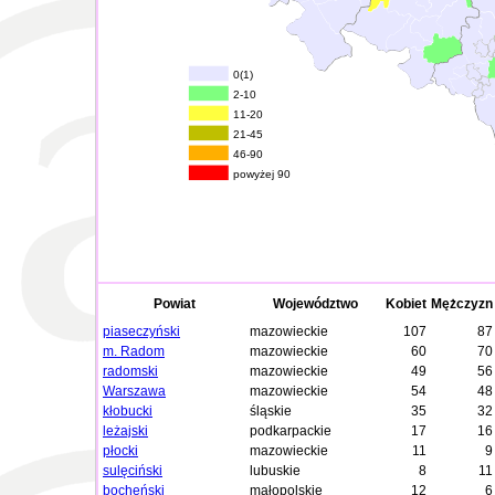
0(1)
2-10
11-20
21-45
46-90
powyżej 90
Powiat
Województwo
Kobiet
Mężczyzn
piaseczyński
mazowieckie
107
87
m. Radom
mazowieckie
60
70
radomski
mazowieckie
49
56
Warszawa
mazowieckie
54
48
kłobucki
śląskie
35
32
leżajski
podkarpackie
17
16
płocki
mazowieckie
11
9
sulęciński
lubuskie
8
11
bocheński
małopolskie
12
6