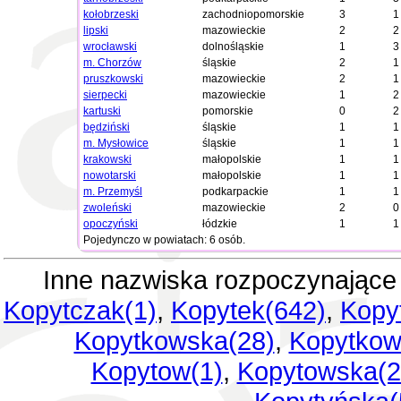
kołobrzeski
zachodniopomorskie
3
1
lipski
mazowieckie
2
2
wrocławski
dolnośląskie
1
3
m. Chorzów
śląskie
2
1
pruszkowski
mazowieckie
2
1
sierpecki
mazowieckie
1
2
kartuski
pomorskie
0
2
będziński
śląskie
1
1
m. Mysłowice
śląskie
1
1
krakowski
małopolskie
1
1
nowotarski
małopolskie
1
1
m. Przemyśl
podkarpackie
1
1
zwoleński
mazowieckie
2
0
opoczyński
łódzkie
1
1
Pojedynczo w powiatach: 6 osób.
Inne nazwiska rozpoczynające 
Kopytczak(1)
,
Kopytek(642)
,
Kopyt
Kopytkowska(28)
,
Kopytkow
Kopytow(1)
,
Kopytowska(2