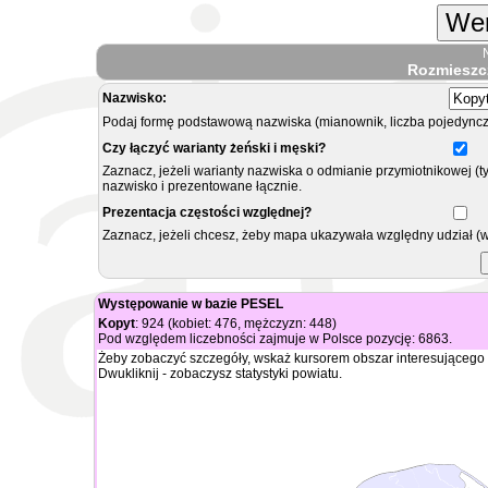
Wer
Rozmieszc
Nazwisko:
Podaj formę podstawową nazwiska (mianownik, liczba pojedyncz
Czy łączyć warianty żeński i męski?
Zaznacz, jeżeli warianty nazwiska o odmianie przymiotnikowej (t
nazwisko i prezentowane łącznie.
Prezentacja częstości względnej?
Zaznacz, jeżeli chcesz, żeby mapa ukazywała względny udział (
Występowanie w bazie PESEL
Kopyt
: 924 (kobiet: 476, mężczyzn: 448)
Pod względem liczebności zajmuje w Polsce pozycję: 6863.
Żeby zobaczyć szczegóły, wskaż kursorem obszar interesującego 
Dwukliknij - zobaczysz statystyki powiatu.