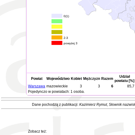
0(1)
2-3
powyżej 3
Udział
Powiat
Województwo
Kobiet
Mężczyzn
Razem
powiatu [%]
Warszawa
mazowieckie
3
3
6
85,7
Pojedynczo w powiatach: 1 osoba.
Dane pochodzą z publikacji:
Kazimierz Rymut
, Słownik nazwis
Zobacz też: