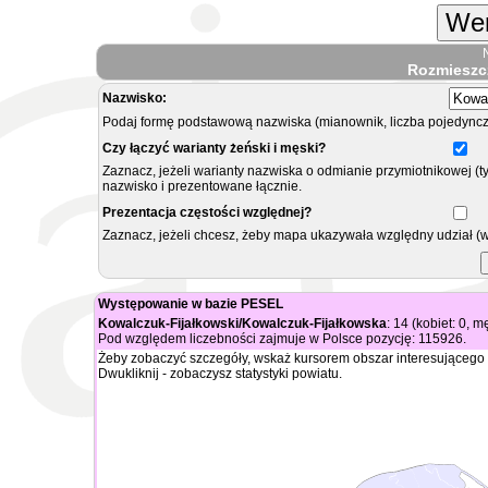
Wer
Rozmieszc
Nazwisko:
Podaj formę podstawową nazwiska (mianownik, liczba pojedyncz
Czy łączyć warianty żeński i męski?
Zaznacz, jeżeli warianty nazwiska o odmianie przymiotnikowej (t
nazwisko i prezentowane łącznie.
Prezentacja częstości względnej?
Zaznacz, jeżeli chcesz, żeby mapa ukazywała względny udział (
Występowanie w bazie PESEL
Kowalczuk-Fijałkowski/Kowalczuk-Fijałkowska
: 14 (kobiet: 0, 
Pod względem liczebności zajmuje w Polsce pozycję: 115926.
Żeby zobaczyć szczegóły, wskaż kursorem obszar interesującego 
Dwukliknij - zobaczysz statystyki powiatu.