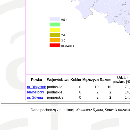
0(1)
2-2
3-5
powyżej 5
Udział
Powiat
Województwo
Kobiet
Mężczyzn
Razem
powiatu [%
m. Białystok
podlaskie
0
10
10
71,
białostocki
podlaskie
0
2
2
14,
m. Gdynia
pomorskie
0
2
2
14,
Dane pochodzą z publikacji:
Kazimierz Rymut
, Słownik nazwis