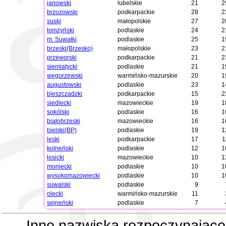
janowski
lubelskie
21
2
brzozowski
podkarpackie
28
2
suski
małopolskie
27
2
łomżyński
podlaskie
24
2
m. Suwałki
podlaskie
25
1
brzeski(Brzesko)
małopolskie
23
2
przeworski
podkarpackie
21
2
siemiatycki
podlaskie
21
1
węgorzewski
warmińsko-mazurskie
20
1
augustowski
podlaskie
23
1
bieszczadzki
podkarpackie
15
2
siedlecki
mazowieckie
19
1
sokólski
podlaskie
16
1
białobrzeski
mazowieckie
16
1
bielski(BP)
podlaskie
19
1
leski
podkarpackie
17
1
kolneński
podlaskie
12
1
łosicki
mazowieckie
10
1
moniecki
podlaskie
10
1
wysokomazowiecki
podlaskie
10
1
suwalski
podlaskie
9
olecki
warmińsko-mazurskie
11
sejneński
podlaskie
7
Inne nazwiska rozpoczynające