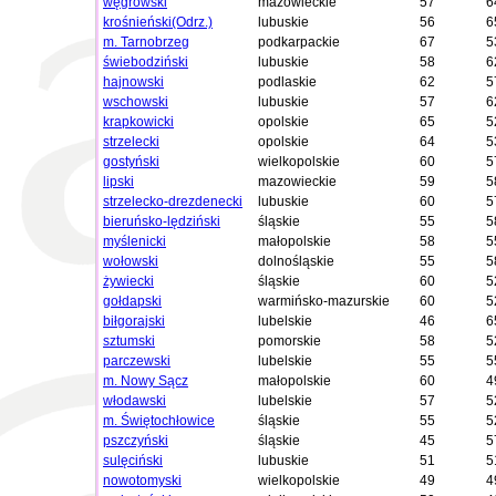
węgrowski
mazowieckie
57
6
krośnieński(Odrz.)
lubuskie
56
6
m. Tarnobrzeg
podkarpackie
67
5
świebodziński
lubuskie
58
6
hajnowski
podlaskie
62
5
wschowski
lubuskie
57
6
krapkowicki
opolskie
65
5
strzelecki
opolskie
64
5
gostyński
wielkopolskie
60
5
lipski
mazowieckie
59
5
strzelecko-drezdenecki
lubuskie
60
5
bieruńsko-lędziński
śląskie
55
5
myślenicki
małopolskie
58
5
wołowski
dolnośląskie
55
5
żywiecki
śląskie
60
5
gołdapski
warmińsko-mazurskie
60
5
biłgorajski
lubelskie
46
6
sztumski
pomorskie
58
5
parczewski
lubelskie
55
5
m. Nowy Sącz
małopolskie
60
4
włodawski
lubelskie
57
5
m. Świętochłowice
śląskie
55
5
pszczyński
śląskie
45
5
sulęciński
lubuskie
51
5
nowotomyski
wielkopolskie
49
4