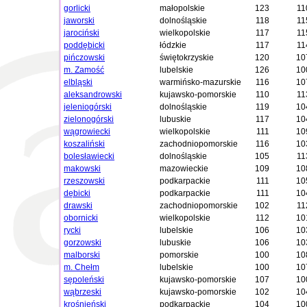
gorlicki
małopolskie
123
11
jaworski
dolnośląskie
118
11
jarociński
wielkopolskie
117
11
poddębicki
łódzkie
117
11
pińczowski
świętokrzyskie
120
10
m. Zamość
lubelskie
126
10
elbląski
warmińsko-mazurskie
116
10
aleksandrowski
kujawsko-pomorskie
110
11
jeleniogórski
dolnośląskie
119
10
zielonogórski
lubuskie
117
10
wągrowiecki
wielkopolskie
111
10
koszaliński
zachodniopomorskie
116
10
bolesławiecki
dolnośląskie
105
11
makowski
mazowieckie
109
10
rzeszowski
podkarpackie
111
10
dębicki
podkarpackie
111
10
drawski
zachodniopomorskie
102
11
obornicki
wielkopolskie
112
10
rycki
lubelskie
106
10
gorzowski
lubuskie
106
10
malborski
pomorskie
100
10
m. Chełm
lubelskie
100
10
sępoleński
kujawsko-pomorskie
107
10
wąbrzeski
kujawsko-pomorskie
102
10
krośnieński
podkarpackie
104
10