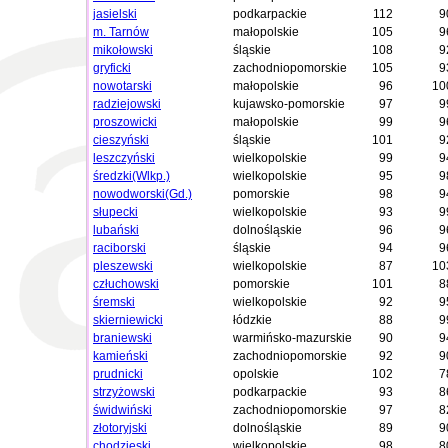
jasielski
podkarpackie
112
9
m. Tarnów
małopolskie
105
9
mikołowski
śląskie
108
9
gryficki
zachodniopomorskie
105
9
nowotarski
małopolskie
96
10
radziejowski
kujawsko-pomorskie
97
9
proszowicki
małopolskie
99
9
cieszyński
śląskie
101
9
leszczyński
wielkopolskie
99
9
średzki(Wlkp.)
wielkopolskie
95
9
nowodworski(Gd.)
pomorskie
98
9
słupecki
wielkopolskie
93
9
lubański
dolnośląskie
96
9
raciborski
śląskie
94
9
pleszewski
wielkopolskie
87
10
człuchowski
pomorskie
101
8
śremski
wielkopolskie
92
9
skierniewicki
łódzkie
88
9
braniewski
warmińsko-mazurskie
90
9
kamieński
zachodniopomorskie
92
9
prudnicki
opolskie
102
7
strzyżowski
podkarpackie
93
8
świdwiński
zachodniopomorskie
97
8
złotoryjski
dolnośląskie
89
9
chodzieski
wielkopolskie
98
8