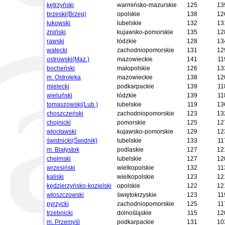
kętrzyński
warmińsko-mazurskie
125
13
brzeski(Brzeg)
opolskie
138
12
łukowski
lubelskie
132
13
żniński
kujawsko-pomorskie
135
12
rawski
łódzkie
128
13
wałecki
zachodniopomorskie
131
12
ostrowski(Maz.)
mazowieckie
141
11
bocheński
małopolskie
126
13
m. Ostrołęka
mazowieckie
138
12
mielecki
podkarpackie
139
11
wieluński
łódzkie
139
11
tomaszowski(Lub.)
lubelskie
119
13
choszczeński
zachodniopomorskie
123
13
chojnicki
pomorskie
125
12
włocławski
kujawsko-pomorskie
129
12
świdnicki(Świdnik)
lubelskie
133
11
m. Białystok
podlaskie
127
12
chełmski
lubelskie
127
12
wrzesiński
wielkopolskie
132
11
kaliski
wielkopolskie
123
12
kędzierzyńsko-kozielski
opolskie
122
12
włoszczowski
świętokrzyskie
123
11
pyrzycki
zachodniopomorskie
125
11
trzebnicki
dolnośląskie
115
12
m. Przemyśl
podkarpackie
131
10