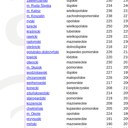
zawierciański
śląskie
250
23
m. Ruda Śląska
śląskie
234
24
m. Kalisz
wielkopolskie
236
23
m. Koszalin
zachodniopomorskie
238
22
nyski
opolskie
225
23
turecki
wielkopolskie
250
20
kraśnicki
lubelskie
225
22
rawicki
wielkopolskie
229
22
radomski
mazowieckie
216
23
oleśnicki
dolnośląskie
218
22
golubsko-dobrzyński
kujawsko-pomorskie
226
21
łowicki
łódzkie
220
21
otwocki
mazowieckie
230
20
m. Słupsk
pomorskie
221
20
wodzisławski
śląskie
227
19
chrzanowski
małopolskie
226
20
wejherowski
pomorskie
217
20
konecki
świętokrzyskie
208
21
zduńskowolski
łódzkie
214
20
starogardzki
pomorskie
219
20
kozienicki
mazowieckie
208
20
chełmiński
kujawsko-pomorskie
205
20
m. Opole
opolskie
224
18
przysuski
mazowieckie
191
20
miński
mazowieckie
190
20