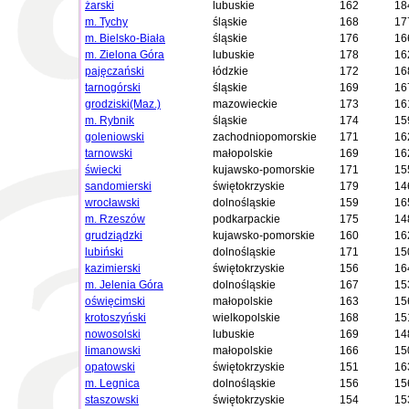
żarski
lubuskie
162
18
m. Tychy
śląskie
168
17
m. Bielsko-Biała
śląskie
176
16
m. Zielona Góra
lubuskie
178
16
pajęczański
łódzkie
172
16
tarnogórski
śląskie
169
16
grodziski(Maz.)
mazowieckie
173
16
m. Rybnik
śląskie
174
15
goleniowski
zachodniopomorskie
171
16
tarnowski
małopolskie
169
16
świecki
kujawsko-pomorskie
171
15
sandomierski
świętokrzyskie
179
14
wrocławski
dolnośląskie
159
16
m. Rzeszów
podkarpackie
175
14
grudziądzki
kujawsko-pomorskie
160
16
lubiński
dolnośląskie
171
15
kazimierski
świętokrzyskie
156
16
m. Jelenia Góra
dolnośląskie
167
15
oświęcimski
małopolskie
163
15
krotoszyński
wielkopolskie
168
15
nowosolski
lubuskie
169
14
limanowski
małopolskie
166
15
opatowski
świętokrzyskie
151
16
m. Legnica
dolnośląskie
156
15
staszowski
świętokrzyskie
154
15