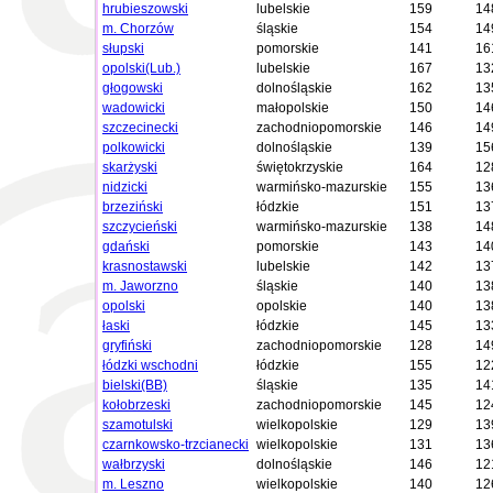
hrubieszowski
lubelskie
159
14
m. Chorzów
śląskie
154
14
słupski
pomorskie
141
16
opolski(Lub.)
lubelskie
167
13
głogowski
dolnośląskie
162
13
wadowicki
małopolskie
150
14
szczecinecki
zachodniopomorskie
146
14
polkowicki
dolnośląskie
139
15
skarżyski
świętokrzyskie
164
12
nidzicki
warmińsko-mazurskie
155
13
brzeziński
łódzkie
151
13
szczycieński
warmińsko-mazurskie
138
14
gdański
pomorskie
143
14
krasnostawski
lubelskie
142
13
m. Jaworzno
śląskie
140
13
opolski
opolskie
140
13
łaski
łódzkie
145
13
gryfiński
zachodniopomorskie
128
14
łódzki wschodni
łódzkie
155
12
bielski(BB)
śląskie
135
14
kołobrzeski
zachodniopomorskie
145
12
szamotulski
wielkopolskie
129
13
czarnkowsko-trzcianecki
wielkopolskie
131
13
wałbrzyski
dolnośląskie
146
12
m. Leszno
wielkopolskie
140
12