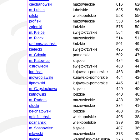
ciechanowski
mazowieckie
616
62
m. Lublin
lubelskie
635
58
pilski
wielkopolskie
558
55
płoński
mazowieckie
553
54
zgierski
łódzkie
575
50
m. Kielce
świętokrzyskie
564
49
m. Płock
mazowieckie
514
51
radomszczański
łódzkie
501
49
kielecki
świętokrzyskie
495
48
m. Gdynia
pomorskie
502
47
m. Katowice
śląskie
484
45
ostrowiecki
świętokrzyskie
468
44
toruński
kujawsko-pomorskie
453
45
inowrocławski
kujawsko-pomorskie
464
42
lipnowski
kujawsko-pomorskie
445
42
m. Częstochowa
śląskie
449
40
kutnowski
łódzkie
440
40
m. Radom
mazowieckie
438
38
płocki
mazowieckie
384
41
bełchatowski
łódzkie
403
39
gnieźnieński
wielkopolskie
405
38
poznański
wielkopolskie
389
39
m. Sosnowiec
śląskie
407
36
mławski
mazowieckie
373
40
iławski
warmińsko-mazurskie
376
39