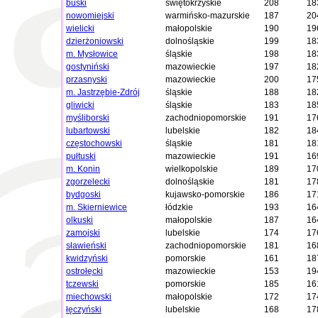
buski
świętokrzyskie
208
18
nowomiejski
warmińsko-mazurskie
187
20
wielicki
małopolskie
190
19
dzierżoniowski
dolnośląskie
199
18
m. Mysłowice
śląskie
198
18
gostyniński
mazowieckie
197
18
przasnyski
mazowieckie
200
17
m. Jastrzębie-Zdrój
śląskie
188
18
gliwicki
śląskie
183
18
myśliborski
zachodniopomorskie
191
17
lubartowski
lubelskie
182
18
częstochowski
śląskie
181
18
pułtuski
mazowieckie
191
16
m. Konin
wielkopolskie
189
17
zgorzelecki
dolnośląskie
181
17
bydgoski
kujawsko-pomorskie
186
17
m. Skierniewice
łódzkie
193
16
olkuski
małopolskie
187
16
zamojski
lubelskie
174
17
sławieński
zachodniopomorskie
181
16
kwidzyński
pomorskie
161
18
ostrołęcki
mazowieckie
153
19
tczewski
pomorskie
185
16
miechowski
małopolskie
172
17
łęczyński
lubelskie
168
17