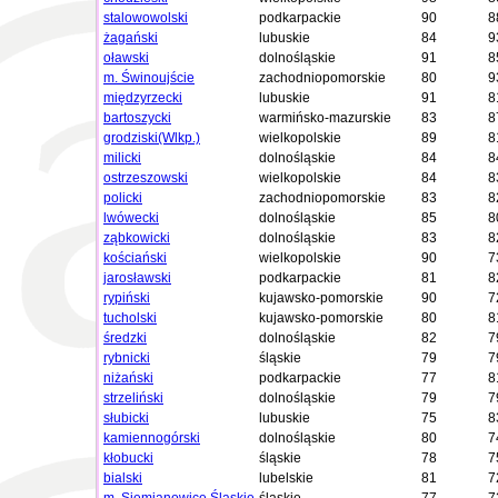
stalowowolski
podkarpackie
90
8
żagański
lubuskie
84
9
oławski
dolnośląskie
91
8
m. Świnoujście
zachodniopomorskie
80
9
międzyrzecki
lubuskie
91
8
bartoszycki
warmińsko-mazurskie
83
8
grodziski(Wlkp.)
wielkopolskie
89
8
milicki
dolnośląskie
84
8
ostrzeszowski
wielkopolskie
84
8
policki
zachodniopomorskie
83
8
lwówecki
dolnośląskie
85
8
ząbkowicki
dolnośląskie
83
8
kościański
wielkopolskie
90
7
jarosławski
podkarpackie
81
8
rypiński
kujawsko-pomorskie
90
7
tucholski
kujawsko-pomorskie
80
8
średzki
dolnośląskie
82
7
rybnicki
śląskie
79
7
niżański
podkarpackie
77
8
strzeliński
dolnośląskie
79
7
słubicki
lubuskie
75
8
kamiennogórski
dolnośląskie
80
7
kłobucki
śląskie
78
7
bialski
lubelskie
81
7