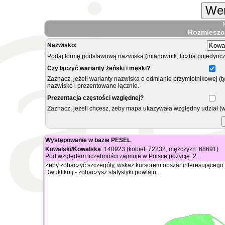
Wer
Rozmieszc
Nazwisko:
Podaj formę podstawową nazwiska (mianownik, liczba pojedyncz
Czy łączyć warianty żeński i męski?
Zaznacz, jeżeli warianty nazwiska o odmianie przymiotnikowej (t
nazwisko i prezentowane łącznie.
Prezentacja częstości względnej?
Zaznacz, jeżeli chcesz, żeby mapa ukazywała względny udział (
Występowanie w bazie PESEL
Kowalski/Kowalska
: 140923 (kobiet: 72232, mężczyzn: 68691)
Pod względem liczebności zajmuje w Polsce pozycję: 2.
Żeby zobaczyć szczegóły, wskaż kursorem obszar interesującego 
Dwukliknij - zobaczysz statystyki powiatu.