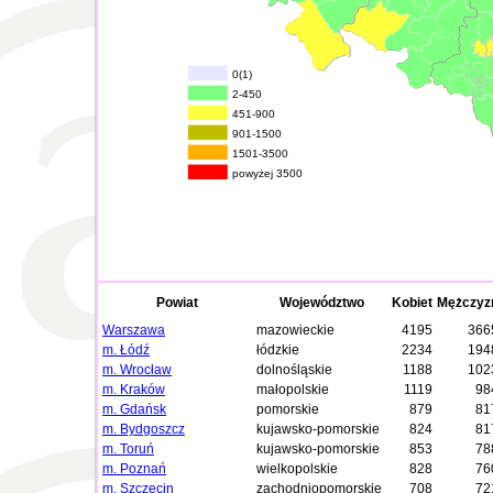
0(1)
2-450
451-900
901-1500
1501-3500
powyżej 3500
Powiat
Województwo
Kobiet
Mężczyz
Warszawa
mazowieckie
4195
366
m. Łódź
łódzkie
2234
194
m. Wrocław
dolnośląskie
1188
102
m. Kraków
małopolskie
1119
98
m. Gdańsk
pomorskie
879
81
m. Bydgoszcz
kujawsko-pomorskie
824
81
m. Toruń
kujawsko-pomorskie
853
78
m. Poznań
wielkopolskie
828
76
m. Szczecin
zachodniopomorskie
708
72