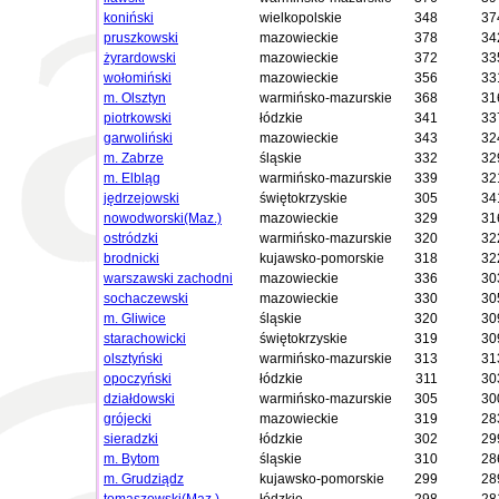
koniński
wielkopolskie
348
37
pruszkowski
mazowieckie
378
34
żyrardowski
mazowieckie
372
33
wołomiński
mazowieckie
356
33
m. Olsztyn
warmińsko-mazurskie
368
31
piotrkowski
łódzkie
341
33
garwoliński
mazowieckie
343
32
m. Zabrze
śląskie
332
32
m. Elbląg
warmińsko-mazurskie
339
32
jędrzejowski
świętokrzyskie
305
34
nowodworski(Maz.)
mazowieckie
329
31
ostródzki
warmińsko-mazurskie
320
32
brodnicki
kujawsko-pomorskie
318
32
warszawski zachodni
mazowieckie
336
30
sochaczewski
mazowieckie
330
30
m. Gliwice
śląskie
320
30
starachowicki
świętokrzyskie
319
30
olsztyński
warmińsko-mazurskie
313
31
opoczyński
łódzkie
311
30
działdowski
warmińsko-mazurskie
305
30
grójecki
mazowieckie
319
28
sieradzki
łódzkie
302
29
m. Bytom
śląskie
310
28
m. Grudziądz
kujawsko-pomorskie
299
28