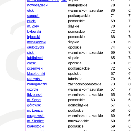
m. Siemianowice Śląskie
śląskie
77
7
nowosądecki
małopolskie
78
7
ełcki
warmińsko-mazurskie
86
6
sanocki
podkarpackie
71
7
pucki
pomorskie
69
7
m. Żory
śląskie
70
7
bytowski
pomorskie
72
7
lęborski
pomorskie
68
7
myszkowski
śląskie
79
6
głubczycki
opolskie
74
6
piski
warmińsko-mazurskie
69
7
lubliniecki
śląskie
65
7
oleski
opolskie
70
6
przemyski
podkarpackie
72
6
kluczborski
opolskie
67
6
radzyński
lubelskie
70
6
białogardzki
zachodniopomorskie
73
6
giżycki
warmińsko-mazurskie
57
7
lidzbarski
warmińsko-mazurskie
65
6
m. Sopot
pomorskie
63
6
górowski
dolnośląskie
57
6
m. Łomża
podlaskie
58
6
mrągowski
warmińsko-mazurskie
60
6
m. Siedlce
mazowieckie
60
6
białostocki
podlaskie
59
6