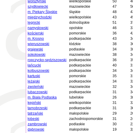
wolsztyński
wielkopolskie
50
4
szydłowiecki
mazowieckie
47
5
m. Piekary Śląskie
śląskie
48
4
międzychodzki
wielkopolskie
43
4
legnicki
dolnośląskie
51
3
namysłowski
opolskie
46
3
kościerski
pomorskie
36
4
m. Krosno
podkarpackie
43
3
wieruszowski
łódzkie
38
3
grajewski
podlaskie
34
3
sokołowski
mazowieckie
38
3
ropczycko-sędziszowski
podkarpackie
36
3
łańcucki
podkarpackie
40
3
kolbuszowski
podkarpackie
34
3
kartuski
pomorskie
35
3
leżajski
podkarpackie
34
3
zwoleński
mazowieckie
32
3
lubaczowski
podkarpackie
31
3
m. Biała Podlaska
lubelskie
26
3
kępiński
wielkopolskie
31
3
tarnobrzeski
podkarpackie
31
3
tatrzański
małopolskie
29
2
łobeski
zachodniopomorskie
31
2
zambrowski
podlaskie
30
2
dąbrowski
małopolskie
19
3