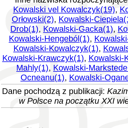
Kowalski vel Kowalczyk(19)
,
Ko
Orłowski(2)
,
Kowalski-Ciepiela(
Drob(1)
,
Kowalski-Gacka(1)
,
Ko
Kowalski-Hengeból(1)
,
Kowalski
Kowalski-Kowalczyk(1)
,
Kowals
Kowalski-Krawczyk(1)
,
Kowalski-K
Mahly(1)
,
Kowalski-Markstede
Ocneanu(1)
,
Kowalski-Ogane
Dane pochodzą z publikacji:
Kazim
w Polsce na początku XXI wi