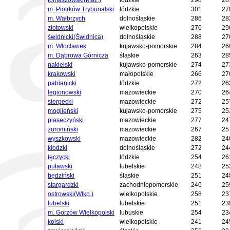
tomaszowski(Maz.)
łódzkie
298
28
m. Piotrków Trybunalski
łódzkie
301
27
m. Wałbrzych
dolnośląskie
286
28
złotowski
wielkopolskie
270
29
świdnicki(Świdnica)
dolnośląskie
288
27
m. Włocławek
kujawsko-pomorskie
284
26
m. Dąbrowa Górnicza
śląskie
263
28
nakielski
kujawsko-pomorskie
274
27
krakowski
małopolskie
266
27
pabianicki
łódzkie
272
26
legionowski
mazowieckie
270
26
sierpecki
mazowieckie
272
25
mogileński
kujawsko-pomorskie
275
25
piaseczyński
mazowieckie
277
24
żuromiński
mazowieckie
267
25
wyszkowski
mazowieckie
282
24
kłodzki
dolnośląskie
272
24
łęczycki
łódzkie
254
26
puławski
lubelskie
248
25
będziński
śląskie
251
24
stargardzki
zachodniopomorskie
240
25
ostrowski(Wlkp.)
wielkopolskie
258
23
lubelski
lubelskie
251
23
m. Gorzów Wielkopolski
lubuskie
254
23
kolski
wielkopolskie
241
24