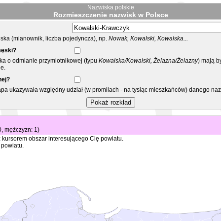
Nazwiska polskie
Rozmieszczenie nazwisk w Polsce
ka (mianownik, liczba pojedyncza), np.
Nowak, Kowalski, Kowalska...
męski?
ska o odmianie przymiotnikowej (typu
Kowalska/Kowalski, Żelazna/Żelazny
) mają b
e.
nej?
mapa ukazywała względny udział (w promilach - na tysiąc mieszkańców) danego na
 0, mężczyzn: 1)
 kursorem obszar interesującego Cię powiatu.
 powiatu.