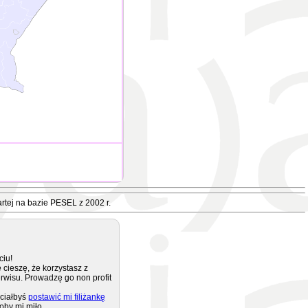
rtej na bazie PESEL z 2002 r.
ciu!
 cieszę, że korzystasz z
rwisu. Prowadzę go non profit
ciałbyś
postawić mi filiżankę
oby mi miło.