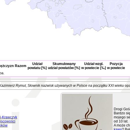
Udział
Skumulowany
Udział wzgl.
Pozycja
ężczyzn
Razem
powiatu [%]
udział powiatów [%]
w powiecie [‰]
w powiecie
ba.
Kazimierz Rymut
, Słownik nazwisk używanych w Polsce na początku XXI wieku
opa
Drogi Goś
Bardzo się
i-Krawczyk
mojego se
jscowości
od 10 lat.
ników
A może ch
kawy
? Był