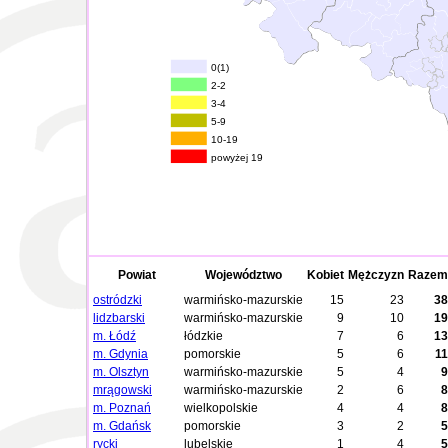
0(1)
2-2
3-4
5-9
10-19
powyżej 19
Powiat
Województwo
Kobiet
Mężczyzn
Razem
ostródzki
warmińsko-mazurskie
15
23
38
lidzbarski
warmińsko-mazurskie
9
10
19
m. Łódź
łódzkie
7
6
13
m. Gdynia
pomorskie
5
6
11
m. Olsztyn
warmińsko-mazurskie
5
4
9
mrągowski
warmińsko-mazurskie
2
6
8
m. Poznań
wielkopolskie
4
4
8
m. Gdańsk
pomorskie
3
2
5
rycki
lubelskie
1
4
5