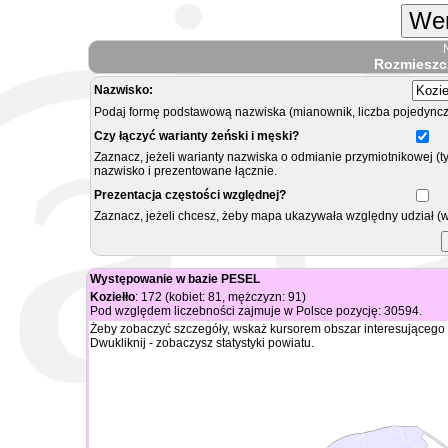
Wer
Rozmieszc
Nazwisko:
Podaj formę podstawową nazwiska (mianownik, liczba pojedyncz
Czy łączyć warianty żeński i męski?
Zaznacz, jeżeli warianty nazwiska o odmianie przymiotnikowej (t
nazwisko i prezentowane łącznie.
Prezentacja częstości względnej?
Zaznacz, jeżeli chcesz, żeby mapa ukazywała względny udział (
Występowanie w bazie PESEL
Koziełło
: 172 (kobiet: 81, mężczyzn: 91)
Pod względem liczebności zajmuje w Polsce pozycję: 30594.
Żeby zobaczyć szczegóły, wskaż kursorem obszar interesującego 
Dwukliknij - zobaczysz statystyki powiatu.