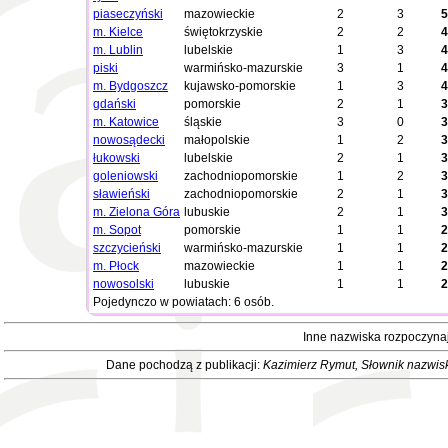
piaseczyński
mazowieckie
2
3
5
m. Kielce
świętokrzyskie
2
2
4
m. Lublin
lubelskie
1
3
4
piski
warmińsko-mazurskie
3
1
4
m. Bydgoszcz
kujawsko-pomorskie
1
3
4
gdański
pomorskie
2
1
3
m. Katowice
śląskie
3
0
3
nowosądecki
małopolskie
1
2
3
łukowski
lubelskie
2
1
3
goleniowski
zachodniopomorskie
1
2
3
sławieński
zachodniopomorskie
2
1
3
m. Zielona Góra
lubuskie
2
1
3
m. Sopot
pomorskie
1
1
2
szczycieński
warmińsko-mazurskie
1
1
2
m. Płock
mazowieckie
1
1
2
nowosolski
lubuskie
1
1
2
Pojedynczo w powiatach: 6 osób.
Inne nazwiska rozpoczynaj
Dane pochodzą z publikacji:
Kazimierz Rymut
, Słownik nazwis