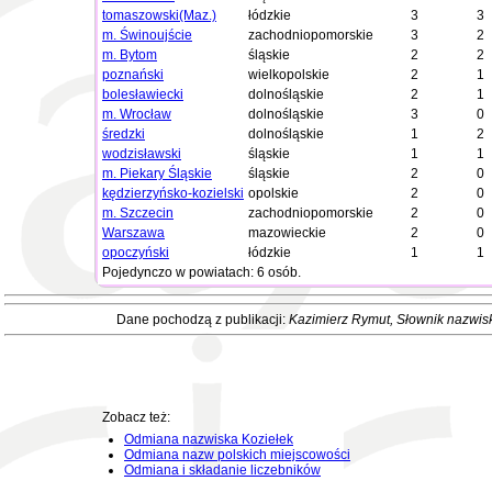
tomaszowski(Maz.)
łódzkie
3
3
m. Świnoujście
zachodniopomorskie
3
2
m. Bytom
śląskie
2
2
poznański
wielkopolskie
2
1
bolesławiecki
dolnośląskie
2
1
m. Wrocław
dolnośląskie
3
0
średzki
dolnośląskie
1
2
wodzisławski
śląskie
1
1
m. Piekary Śląskie
śląskie
2
0
kędzierzyńsko-kozielski
opolskie
2
0
m. Szczecin
zachodniopomorskie
2
0
Warszawa
mazowieckie
2
0
opoczyński
łódzkie
1
1
Pojedynczo w powiatach: 6 osób.
Dane pochodzą z publikacji:
Kazimierz Rymut
, Słownik nazwis
Zobacz też:
Odmiana nazwiska Koziełek
Odmiana nazw polskich miejscowości
Odmiana i składanie liczebników