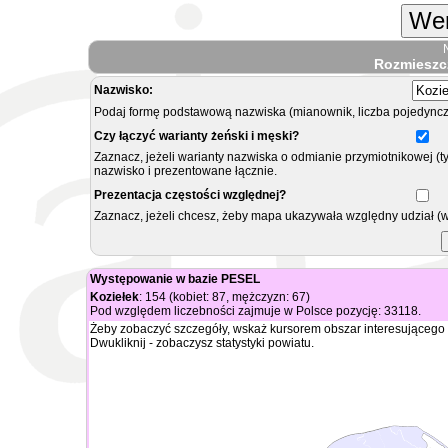
Wer
Rozmieszc
Nazwisko:
Podaj formę podstawową nazwiska (mianownik, liczba pojedyncz
Czy łączyć warianty żeński i męski?
Zaznacz, jeżeli warianty nazwiska o odmianie przymiotnikowej (t
nazwisko i prezentowane łącznie.
Prezentacja częstości względnej?
Zaznacz, jeżeli chcesz, żeby mapa ukazywała względny udział (
Występowanie w bazie PESEL
Koziełek
: 154 (kobiet: 87, mężczyzn: 67)
Pod względem liczebności zajmuje w Polsce pozycję: 33118.
Żeby zobaczyć szczegóły, wskaż kursorem obszar interesującego 
Dwukliknij - zobaczysz statystyki powiatu.