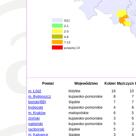
0(1)
2-1
2-3
4-6
7-13
powyżej 13
Powiat
Województwo
Kobiet
Mężczyzn
m. Łódź
łódzkie
16
10
m. Bydgoszcz
kujawsko-pomorskie
8
7
bielski(BB)
śląskie
7
7
bydgoski
kujawsko-pomorskie
4
8
m. Kraków
małopolskie
6
5
żniński
kujawsko-pomorskie
3
6
nakielski
kujawsko-pomorskie
5
3
raciborski
śląskie
5
2
m. Katowice
śląskie
3
4