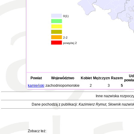
0(1)
2-2
powyżej 2
Udz
Powiat
Województwo
Kobiet
Mężczyzn
Razem
powia
kamieński
zachodniopomorskie
2
3
5
Inne nazwiska rozpoczy
Dane pochodzą z publikacji:
Kazimierz Rymut
, Słownik nazwis
Zobacz też: