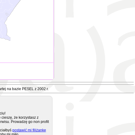
rtej na bazie PESEL z 2002 r.
ciu!
 cieszę, że korzystasz z
rwisu. Prowadzę go non profit
ciałbyś
postawić mi filiżankę
oby mi miło.