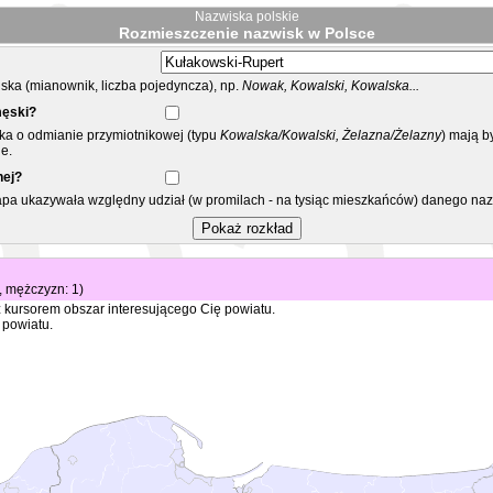
Nazwiska polskie
Rozmieszczenie nazwisk w Polsce
ka (mianownik, liczba pojedyncza), np.
Nowak, Kowalski, Kowalska...
męski?
ska o odmianie przymiotnikowej (typu
Kowalska/Kowalski, Żelazna/Żelazny
) mają b
e.
nej?
mapa ukazywała względny udział (w promilach - na tysiąc mieszkańców) danego na
0, mężczyzn: 1)
 kursorem obszar interesującego Cię powiatu.
 powiatu.