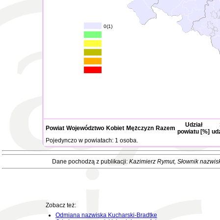
0(1)
Udział
Powiat
Województwo
Kobiet
Mężczyzn
Razem
powiatu [%]
ud
Pojedynczo w powiatach: 1 osoba.
Dane pochodzą z publikacji:
Kazimierz Rymut
, Słownik nazwis
Zobacz też:
Odmiana nazwiska Kucharski-Bradtke