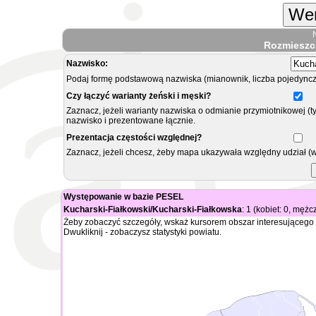
Wer
Rozmieszc
Nazwisko:
Podaj formę podstawową nazwiska (mianownik, liczba pojedyncz
Czy łączyć warianty żeński i męski?
Zaznacz, jeżeli warianty nazwiska o odmianie przymiotnikowej (t
nazwisko i prezentowane łącznie.
Prezentacja częstości względnej?
Zaznacz, jeżeli chcesz, żeby mapa ukazywała względny udział (
Występowanie w bazie PESEL
Kucharski-Fiałkowski/Kucharski-Fiałkowska
: 1 (kobiet: 0, mężc
Żeby zobaczyć szczegóły, wskaż kursorem obszar interesującego 
Dwukliknij - zobaczysz statystyki powiatu.