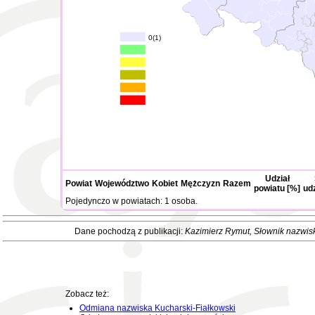
0(1)
Udział
Powiat
Województwo
Kobiet
Mężczyzn
Razem
powiatu [%]
ud
Pojedynczo w powiatach: 1 osoba.
Dane pochodzą z publikacji:
Kazimierz Rymut
, Słownik nazwis
Zobacz też:
Odmiana nazwiska Kucharski-Fiałkowski