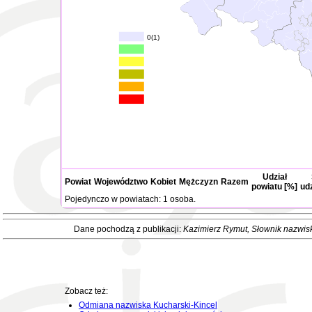
0(1)
Udział
Powiat
Województwo
Kobiet
Mężczyzn
Razem
powiatu [%]
ud
Pojedynczo w powiatach: 1 osoba.
Dane pochodzą z publikacji:
Kazimierz Rymut
, Słownik nazwis
Zobacz też:
Odmiana nazwiska Kucharski-Kincel