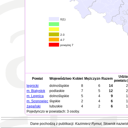
0(1)
2-3
4-7
powyżej 7
Udzia
Powiat
Województwo
Kobiet
Mężczyzn
Razem
powiatu 
legnicki
dolnośląskie
8
6
14
2
m. Białystok
podlaskie
7
5
12
2
m. Legnica
dolnośląskie
5
4
9
1
m. Sosnowiec
śląskie
2
4
6
1
żagański
lubuskie
4
2
6
1
Pojedynczo w powiatach: 3 osoby.
Dane pochodzą z publikacji:
Kazimierz Rymut
, Słownik nazwis