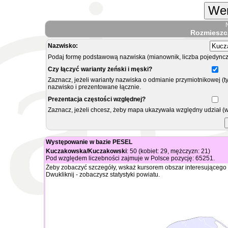
Wer
Rozmieszc
Nazwisko:
Podaj formę podstawową nazwiska (mianownik, liczba pojedyncz
Czy łączyć warianty żeński i męski?
Zaznacz, jeżeli warianty nazwiska o odmianie przymiotnikowej (t
nazwisko i prezentowane łącznie.
Prezentacja częstości względnej?
Zaznacz, jeżeli chcesz, żeby mapa ukazywała względny udział (
Występowanie w bazie PESEL
Kuczakowska/Kuczakowski
: 50 (kobiet: 29, mężczyzn: 21)
Pod względem liczebności zajmuje w Polsce pozycję: 65251.
Żeby zobaczyć szczegóły, wskaż kursorem obszar interesującego 
Dwukliknij - zobaczysz statystyki powiatu.