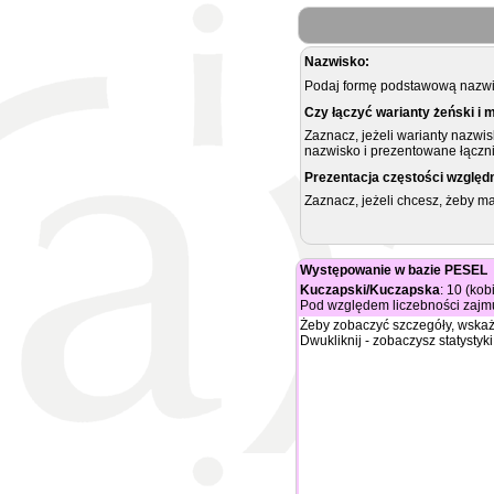
Nazwisko:
Podaj formę podstawową nazwis
Czy łączyć warianty żeński i 
Zaznacz, jeżeli warianty nazwi
nazwisko i prezentowane łączni
Prezentacja częstości względ
Zaznacz, jeżeli chcesz, żeby 
Występowanie w bazie PESEL
Kuczapski/Kuczapska
: 10 (kob
Pod względem liczebności zajmu
Żeby zobaczyć szczegóły, wskaż
Dwukliknij - zobaczysz statystyki