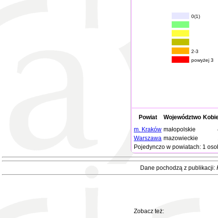
0(1)
2-3
powyżej 3
Powiat
Województwo
Kobie
m. Kraków
małopolskie
Warszawa
mazowieckie
Pojedynczo w powiatach: 1 oso
Dane pochodzą z publikacji:
Zobacz też: