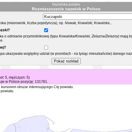
Nazwiska polskie
Rozmieszczenie nazwisk w Polsce
ka (mianownik, liczba pojedyncza), np.
Nowak, Kowalski, Kowalska...
męski?
ska o odmianie przymiotnikowej (typu
Kowalska/Kowalski, Żelazna/Żelazny
) mają b
e.
nej?
mapa ukazywała względny udział (w promilach - na tysiąc mieszkańców) danego na
iet: 5, mężczyzn: 5)
je w Polsce pozycję: 131781.
 kursorem obszar interesującego Cię powiatu.
 powiatu.