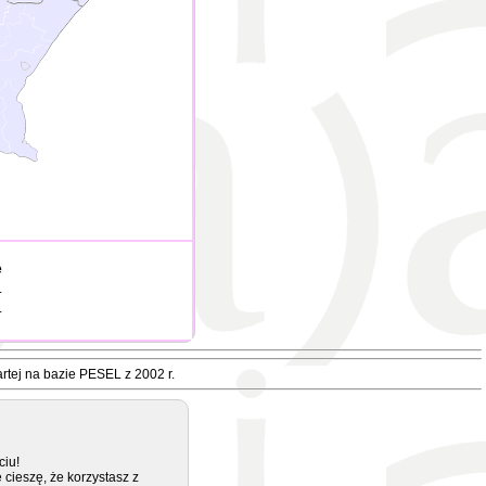
e
.
.
rtej na bazie PESEL z 2002 r.
ciu!
 cieszę, że korzystasz z