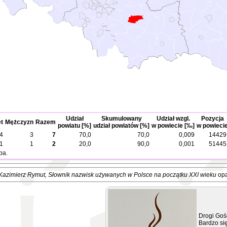
Udział
Skumulowany
Udział wzgl.
Pozycja
t
Mężczyzn
Razem
powiatu [%]
udział powiatów [%]
w powiecie [‰]
w powieci
4
3
7
70,0
70,0
0,009
14429
1
1
2
20,0
90,0
0,001
51445
ba.
Kazimierz Rymut
, Słownik nazwisk używanych w Polsce na początku XXI wieku
opa
Drogi Goś
Bardzo się