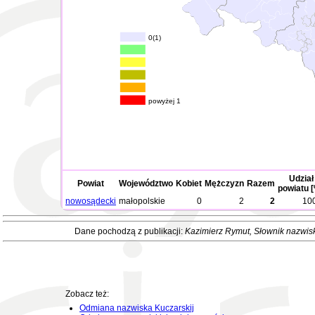
0(1)
powyżej 1
Udział
Powiat
Województwo
Kobiet
Mężczyzn
Razem
powiatu 
nowosądecki
małopolskie
0
2
2
10
Dane pochodzą z publikacji:
Kazimierz Rymut
, Słownik nazwis
Zobacz też:
Odmiana nazwiska Kuczarskij