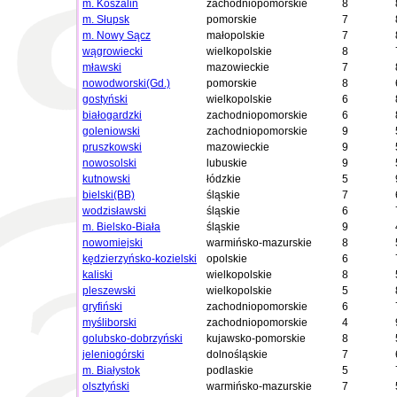
m. Koszalin
zachodniopomorskie
8
m. Słupsk
pomorskie
7
m. Nowy Sącz
małopolskie
7
wągrowiecki
wielkopolskie
8
mławski
mazowieckie
7
nowodworski(Gd.)
pomorskie
8
gostyński
wielkopolskie
6
białogardzki
zachodniopomorskie
6
goleniowski
zachodniopomorskie
9
pruszkowski
mazowieckie
9
nowosolski
lubuskie
9
kutnowski
łódzkie
5
bielski(BB)
śląskie
7
wodzisławski
śląskie
6
m. Bielsko-Biała
śląskie
9
nowomiejski
warmińsko-mazurskie
8
kędzierzyńsko-kozielski
opolskie
6
kaliski
wielkopolskie
8
pleszewski
wielkopolskie
5
gryfiński
zachodniopomorskie
6
myśliborski
zachodniopomorskie
4
golubsko-dobrzyński
kujawsko-pomorskie
8
jeleniogórski
dolnośląskie
7
m. Białystok
podlaskie
5
olsztyński
warmińsko-mazurskie
7