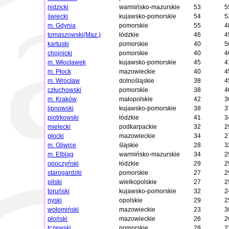
nidzicki
warmińsko-mazurskie
53
5
świecki
kujawsko-pomorskie
54
5
m. Gdynia
pomorskie
55
4
tomaszowski(Maz.)
łódzkie
46
4
kartuski
pomorskie
40
5
chojnicki
pomorskie
40
4
m. Włocławek
kujawsko-pomorskie
45
4
m. Płock
mazowieckie
40
4
m. Wrocław
dolnośląskie
38
4
człuchowski
pomorskie
38
4
m. Kraków
małopolskie
42
3
lipnowski
kujawsko-pomorskie
38
3
piotrkowski
łódzkie
41
3
mielecki
podkarpackie
32
2
płocki
mazowieckie
34
2
m. Gliwice
śląskie
28
3
m. Elbląg
warmińsko-mazurskie
34
2
opoczyński
łódzkie
29
2
starogardzki
pomorskie
27
2
pilski
wielkopolskie
27
2
toruński
kujawsko-pomorskie
32
2
nyski
opolskie
29
2
wołomiński
mazowieckie
23
3
płoński
mazowieckie
26
2
tczewski
pomorskie
28
2