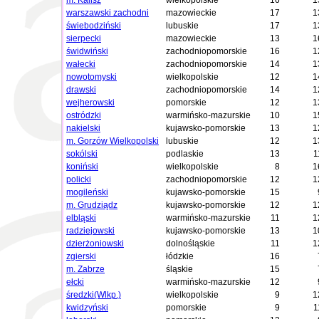
m. Kalisz
wielkopolskie
16
1
warszawski zachodni
mazowieckie
17
1
świebodziński
lubuskie
17
1
sierpecki
mazowieckie
13
1
świdwiński
zachodniopomorskie
16
1
wałecki
zachodniopomorskie
14
1
nowotomyski
wielkopolskie
12
1
drawski
zachodniopomorskie
14
1
wejherowski
pomorskie
12
1
ostródzki
warmińsko-mazurskie
10
1
nakielski
kujawsko-pomorskie
13
1
m. Gorzów Wielkopolski
lubuskie
12
1
sokólski
podlaskie
13
1
koniński
wielkopolskie
8
1
policki
zachodniopomorskie
12
1
mogileński
kujawsko-pomorskie
15
m. Grudziądz
kujawsko-pomorskie
12
1
elbląski
warmińsko-mazurskie
11
1
radziejowski
kujawsko-pomorskie
13
1
dzierżoniowski
dolnośląskie
11
1
zgierski
łódzkie
16
m. Zabrze
śląskie
15
ełcki
warmińsko-mazurskie
12
średzki(Wlkp.)
wielkopolskie
9
1
kwidzyński
pomorskie
9
1