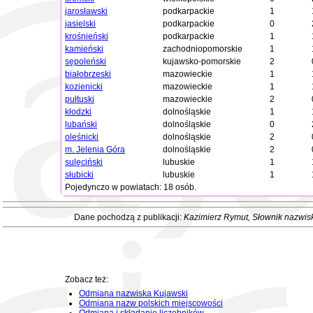
jarosławski
podkarpackie
1
jasielski
podkarpackie
0
krośnieński
podkarpackie
1
kamieński
zachodniopomorskie
1
sępoleński
kujawsko-pomorskie
2
białobrzeski
mazowieckie
1
kozienicki
mazowieckie
1
pułtuski
mazowieckie
2
kłodzki
dolnośląskie
1
lubański
dolnośląskie
0
oleśnicki
dolnośląskie
2
m. Jelenia Góra
dolnośląskie
2
sulęciński
lubuskie
1
słubicki
lubuskie
1
Pojedynczo w powiatach: 18 osób.
Dane pochodzą z publikacji:
Kazimierz Rymut
, Słownik nazwis
Zobacz też:
Odmiana nazwiska Kujawski
Odmiana nazw polskich miejscowości