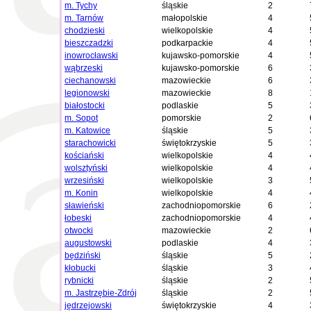
m. Tychy
śląskie
2
m. Tarnów
małopolskie
4
chodzieski
wielkopolskie
4
bieszczadzki
podkarpackie
4
inowrocławski
kujawsko-pomorskie
4
wąbrzeski
kujawsko-pomorskie
6
ciechanowski
mazowieckie
6
legionowski
mazowieckie
8
białostocki
podlaskie
5
m. Sopot
pomorskie
2
m. Katowice
śląskie
5
starachowicki
świętokrzyskie
5
kościański
wielkopolskie
4
wolsztyński
wielkopolskie
4
wrzesiński
wielkopolskie
3
m. Konin
wielkopolskie
4
sławieński
zachodniopomorskie
6
łobeski
zachodniopomorskie
4
otwocki
mazowieckie
2
augustowski
podlaskie
4
będziński
śląskie
5
kłobucki
śląskie
3
rybnicki
śląskie
2
m. Jastrzębie-Zdrój
śląskie
2
jędrzejowski
świętokrzyskie
4