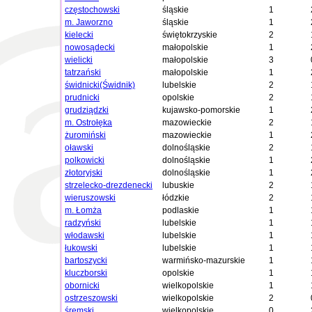
częstochowski
śląskie
1
m. Jaworzno
śląskie
1
kielecki
świętokrzyskie
2
nowosądecki
małopolskie
1
wielicki
małopolskie
3
tatrzański
małopolskie
1
świdnicki(Świdnik)
lubelskie
2
prudnicki
opolskie
2
grudziądzki
kujawsko-pomorskie
1
m. Ostrołęka
mazowieckie
2
żuromiński
mazowieckie
1
oławski
dolnośląskie
2
polkowicki
dolnośląskie
1
złotoryjski
dolnośląskie
1
strzelecko-drezdenecki
lubuskie
2
wieruszowski
łódzkie
2
m. Łomża
podlaskie
1
radzyński
lubelskie
1
włodawski
lubelskie
1
łukowski
lubelskie
1
bartoszycki
warmińsko-mazurskie
1
kluczborski
opolskie
1
obornicki
wielkopolskie
1
ostrzeszowski
wielkopolskie
2
śremski
wielkopolskie
0