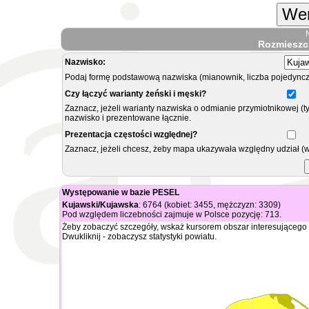
Wer
Rozmieszc
Nazwisko:
Podaj formę podstawową nazwiska (mianownik, liczba pojedyncz
Czy łączyć warianty żeński i męski?
Zaznacz, jeżeli warianty nazwiska o odmianie przymiotnikowej (t
nazwisko i prezentowane łącznie.
Prezentacja częstości względnej?
Zaznacz, jeżeli chcesz, żeby mapa ukazywała względny udział (
Występowanie w bazie PESEL
Kujawski/Kujawska
: 6764 (kobiet: 3455, mężczyzn: 3309)
Pod względem liczebności zajmuje w Polsce pozycję: 713.
Żeby zobaczyć szczegóły, wskaż kursorem obszar interesującego 
Dwukliknij - zobaczysz statystyki powiatu.