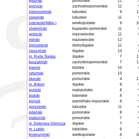
lęborski
pomorskie
12
pyrzycki
zachodniopomorskie
11
zielonogórski
lubuskie
9
1
żagański
lubuskie
11
ostrowski(Wlkp.)
wielkopolskie
9
1
chełmiński
kujawsko-pomorskie
11
grójecki
mazowieckie
11
miński
mazowieckie
12
zgorzelecki
dolnośląskie
11
cieszyński
śląskie
10
m. Ruda Śląska
śląskie
7
1
koszaliński
zachodniopomorskie
7
1
łowicki
łódzkie
10
sztumski
pomorskie
10
słupski
pomorskie
4
1
m. Bytom
śląskie
8
gorlicki
małopolskie
8
bialski
lubelskie
8
giżycki
warmińsko-mazurskie
8
gorzowski
lubuskie
11
gdański
pomorskie
8
malborski
pomorskie
7
m. Dąbrowa Górnicza
śląskie
7
m. Lublin
lubelskie
9
krotoszyński
wielkopolskie
6
1