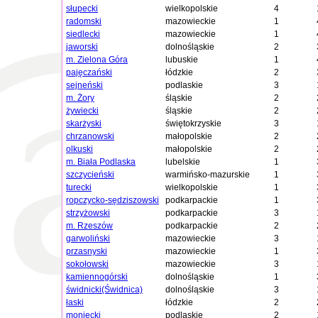
słupecki
wielkopolskie
4
radomski
mazowieckie
1
siedlecki
mazowieckie
1
jaworski
dolnośląskie
2
m. Zielona Góra
lubuskie
1
pajęczański
łódzkie
2
sejneński
podlaskie
3
m. Żory
śląskie
2
żywiecki
śląskie
2
skarżyski
świętokrzyskie
3
chrzanowski
małopolskie
2
olkuski
małopolskie
2
m. Biała Podlaska
lubelskie
1
szczycieński
warmińsko-mazurskie
1
turecki
wielkopolskie
1
ropczycko-sędziszowski
podkarpackie
1
strzyżowski
podkarpackie
3
m. Rzeszów
podkarpackie
2
garwoliński
mazowieckie
3
przasnyski
mazowieckie
1
sokołowski
mazowieckie
3
kamiennogórski
dolnośląskie
1
świdnicki(Świdnica)
dolnośląskie
3
łaski
łódzkie
2
moniecki
podlaskie
2