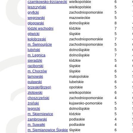
czarnkowsko-trzcianecki
wielkopolskie
6
leszczyński
wielkopolskie
5
gryficki
zachodniopomorskie
5
węgrowski
mazowieckie
5
głogowski
dolnośląskie
8
łódzki wschodni
łódzkie
7
gliwicki
śląskie
5
kołobrzeski
zachodniopomorskie
7
m. Świnoujście
zachodniopomorskie
5
lubiński
dolnośląskie
5
m. Legnica
dolnośląskie
7
sieradzki
łódzkie
5
raciborski
śląskie
4
m. Chorzów
śląskie
6
tarnowski
małopolskie
5
puławski
lubelskie
6
brzeski(Brzeg)
opolskie
5
złotowski
wielkopolskie
6
choszczeński
zachodniopomorskie
4
żniński
kujawsko-pomorskie
5
legnicki
dolnośląskie
5
m. Skierniewice
łódzkie
5
zambrowski
podlaskie
4
m. Suwałki
podlaskie
4
m. Siemianowice Śląskie
śląskie
6