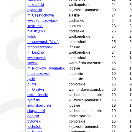
poznański
wielkopolskie
24
2
bydgoski
kujawsko-pomorskie
30
2
m. Częstochowa
śląskie
24
2
wysokomazowiecki
podlaskie
24
2
kościerski
pomorskie
23
2
bielski(BP)
podlaskie
26
2
kolski
wielkopolskie
24
2
nowodworski(Maz.)
mazowieckie
25
2
radomszczański
łódzkie
22
2
m. Leszno
wielkopolskie
24
1
wyszkowski
mazowieckie
21
1
iławski
warmińsko-mazurskie
15
2
m. Piotrków Trybunalski
łódzkie
21
1
hrubieszowski
lubelskie
19
1
rycki
lubelskie
19
1
pucki
pomorskie
16
2
m. Olsztyn
warmińsko-mazurskie
20
1
szczecinecki
zachodniopomorskie
19
1
rypiński
kujawsko-pomorskie
16
2
zduńskowolski
łódzkie
19
1
stargardzki
zachodniopomorskie
19
1
dębicki
podkarpackie
13
2
bytowski
pomorskie
15
1
tucholski
kujawsko-pomorskie
15
1