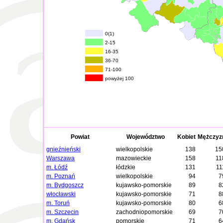
0(1)
2-15
16-35
36-70
71-100
powyżej 100
Powiat
Województwo
Kobiet
Mężczyz
gnieźnieński
wielkopolskie
138
15
Warszawa
mazowieckie
158
11
m. Łódź
łódzkie
131
11
m. Poznań
wielkopolskie
94
7
m. Bydgoszcz
kujawsko-pomorskie
89
8
włocławski
kujawsko-pomorskie
71
8
m. Toruń
kujawsko-pomorskie
80
6
m. Szczecin
zachodniopomorskie
69
7
m. Gdańsk
pomorskie
71
6