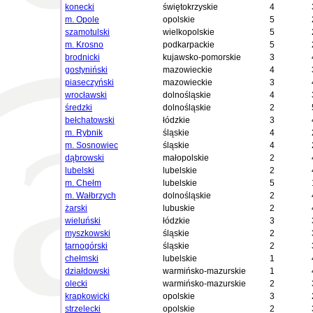
konecki
świętokrzyskie
4
m. Opole
opolskie
5
szamotulski
wielkopolskie
5
m. Krosno
podkarpackie
5
brodnicki
kujawsko-pomorskie
3
gostyniński
mazowieckie
4
piaseczyński
mazowieckie
3
wrocławski
dolnośląskie
4
średzki
dolnośląskie
2
bełchatowski
łódzkie
3
m. Rybnik
śląskie
4
m. Sosnowiec
śląskie
4
dąbrowski
małopolskie
2
lubelski
lubelskie
2
m. Chełm
lubelskie
5
m. Wałbrzych
dolnośląskie
2
żarski
lubuskie
2
wieluński
łódzkie
3
myszkowski
śląskie
2
tarnogórski
śląskie
2
chełmski
lubelskie
1
działdowski
warmińsko-mazurskie
1
olecki
warmińsko-mazurskie
2
krapkowicki
opolskie
3
strzelecki
opolskie
2