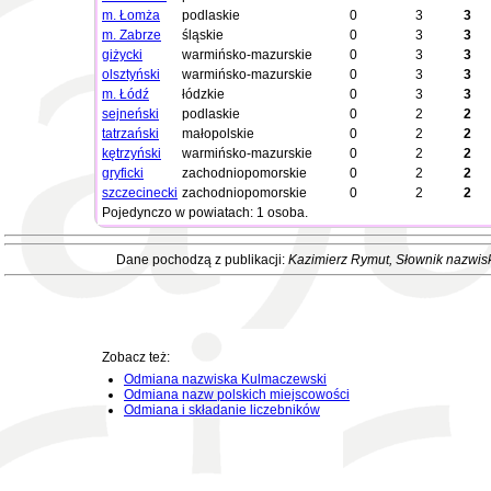
m. Łomża
podlaskie
0
3
3
m. Zabrze
śląskie
0
3
3
giżycki
warmińsko-mazurskie
0
3
3
olsztyński
warmińsko-mazurskie
0
3
3
m. Łódź
łódzkie
0
3
3
sejneński
podlaskie
0
2
2
tatrzański
małopolskie
0
2
2
kętrzyński
warmińsko-mazurskie
0
2
2
gryficki
zachodniopomorskie
0
2
2
szczecinecki
zachodniopomorskie
0
2
2
Pojedynczo w powiatach: 1 osoba.
Dane pochodzą z publikacji:
Kazimierz Rymut
, Słownik nazwis
Zobacz też:
Odmiana nazwiska Kulmaczewski
Odmiana nazw polskich miejscowości
Odmiana i składanie liczebników