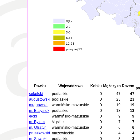
0(1)
2-2
3-5
6-11
12-23
powyżej 23
Powiat
Województwo
Kobiet
Mężczyzn
Razem
po
sokólski
podlaskie
0
47
47
augustowski
podlaskie
0
23
23
mrągowski
warmińsko-mazurskie
0
19
19
m. Białystok
podlaskie
0
13
13
ełcki
warmińsko-mazurskie
0
9
9
m. Bytom
śląskie
0
7
7
m. Olsztyn
warmińsko-mazurskie
0
6
6
pruszkowski
mazowieckie
0
4
4
m. Suwałki
podlaskie
0
3
3