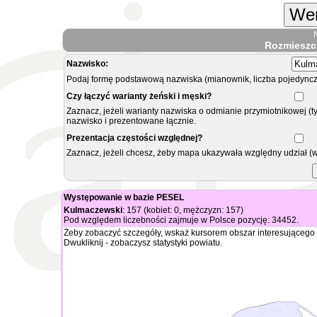
Wer
Rozmieszc
Nazwisko:
Podaj formę podstawową nazwiska (mianownik, liczba pojedyncz
Czy łączyć warianty żeński i męski?
Zaznacz, jeżeli warianty nazwiska o odmianie przymiotnikowej (t
nazwisko i prezentowane łącznie.
Prezentacja częstości względnej?
Zaznacz, jeżeli chcesz, żeby mapa ukazywała względny udział (
Występowanie w bazie PESEL
Kulmaczewski
: 157 (kobiet: 0, mężczyzn: 157)
Pod względem liczebności zajmuje w Polsce pozycję: 34452.
Żeby zobaczyć szczegóły, wskaż kursorem obszar interesującego 
Dwukliknij - zobaczysz statystyki powiatu.