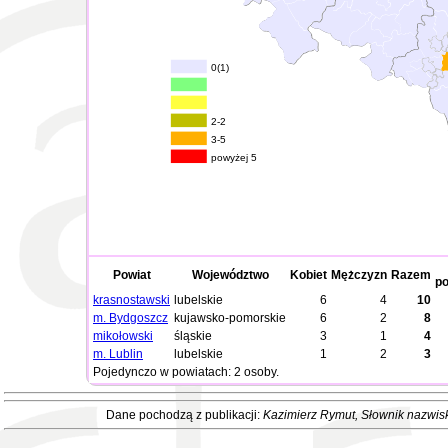
0(1)
2-2
3-5
powyżej 5
Powiat
Województwo
Kobiet
Mężczyzn
Razem
po
krasnostawski
lubelskie
6
4
10
m. Bydgoszcz
kujawsko-pomorskie
6
2
8
mikołowski
śląskie
3
1
4
m. Lublin
lubelskie
1
2
3
Pojedynczo w powiatach: 2 osoby.
Dane pochodzą z publikacji:
Kazimierz Rymut
, Słownik nazwis