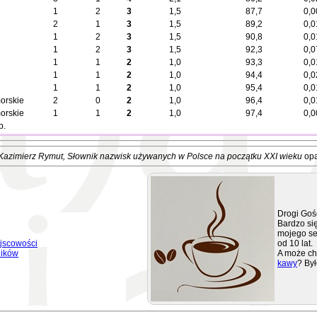
1
2
3
1,5
87,7
0,0
e
2
1
3
1,5
89,2
0,0
1
2
3
1,5
90,8
0,0
1
2
3
1,5
92,3
0,0
1
1
2
1,0
93,3
0,0
1
1
2
1,0
94,4
0,0
1
1
2
1,0
95,4
0,0
orskie
2
0
2
1,0
96,4
0,0
orskie
1
1
2
1,0
97,4
0,0
b.
Kazimierz Rymut
, Słownik nazwisk używanych w Polsce na początku XXI wieku
opa
Drogi Goś
Bardzo się
mojego se
jscowości
od 10 lat.
ników
A może ch
kawy
? Był