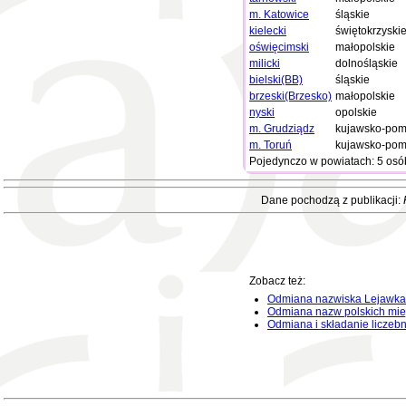
m. Katowice
śląskie
kielecki
świętokrzyski
oświęcimski
małopolskie
milicki
dolnośląskie
bielski(BB)
śląskie
brzeski(Brzesko)
małopolskie
nyski
opolskie
m. Grudziądz
kujawsko-pom
m. Toruń
kujawsko-pom
Pojedynczo w powiatach: 5 osó
Dane pochodzą z publikacji:
Zobacz też:
Odmiana nazwiska Lejawka
Odmiana nazw polskich mie
Odmiana i składanie liczeb