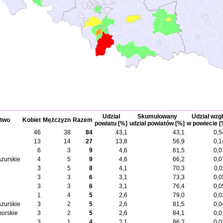
Udział
Skumulowany
Udział wzgl
two
Kobiet
Mężczyzn
Razem
powiatu [%]
udział powiatów [%]
w powiecie [
46
38
84
43,1
43,1
0,5
13
14
27
13,8
56,9
0,1
6
3
9
4,6
61,5
0,0
zurskie
4
5
9
4,6
66,2
0,0
3
5
8
4,1
70,3
0,0
3
3
6
3,1
73,3
0,0
3
3
6
3,1
76,4
0,0
1
4
5
2,6
79,0
0,0
zurskie
3
2
5
2,6
81,5
0,0
orskie
3
2
5
2,6
84,1
0,0
3
1
4
2,1
86,2
0,0