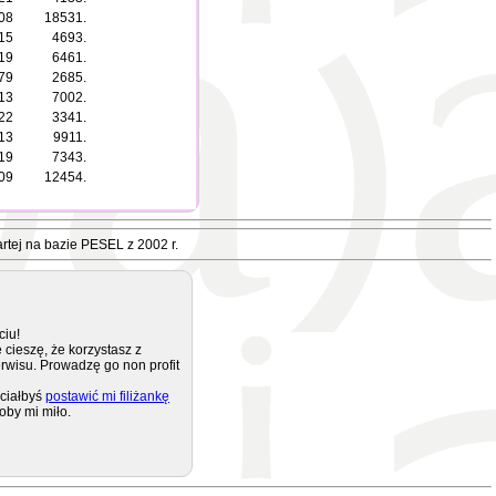
08
18531.
15
4693.
19
6461.
79
2685.
13
7002.
22
3341.
13
9911.
19
7343.
09
12454.
rtej na bazie PESEL z 2002 r.
ciu!
 cieszę, że korzystasz z
rwisu. Prowadzę go non profit
ciałbyś
postawić mi filiżankę
oby mi miło.