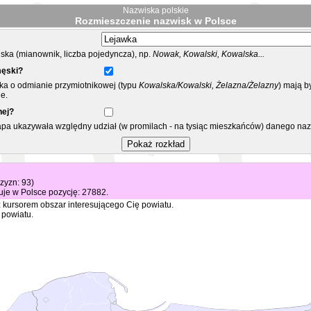
Nazwiska polskie
Rozmieszczenie nazwisk w Polsce
ka (mianownik, liczba pojedyncza), np.
Nowak, Kowalski, Kowalska...
męski?
ska o odmianie przymiotnikowej (typu
Kowalska/Kowalski, Żelazna/Żelazny
) mają b
e.
nej?
mapa ukazywała względny udział (w promilach - na tysiąc mieszkańców) danego na
czyzn: 93)
je w Polsce pozycję: 27882.
 kursorem obszar interesującego Cię powiatu.
 powiatu.