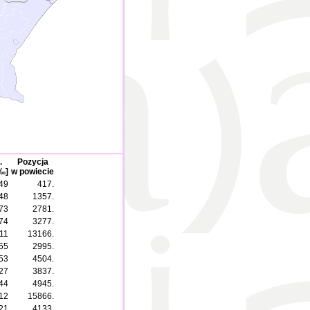
.
Pozycja
‰]
w powiecie
49
417.
48
1357.
73
2781.
74
3277.
11
13166.
55
2995.
53
4504.
27
3837.
44
4945.
12
15866.
21
4133.