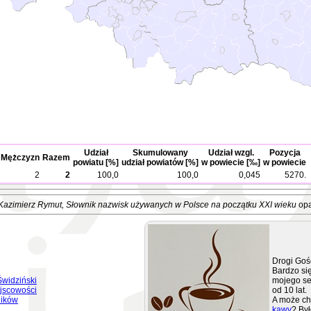
Udział
Skumulowany
Udział wzgl.
Pozycja
Mężczyzn
Razem
powiatu [%]
udział powiatów [%]
w powiecie [‰]
w powiecie
2
2
100,0
100,0
0,045
5270.
Kazimierz Rymut
, Słownik nazwisk używanych w Polsce na początku XXI wieku
opa
Drogi Goś
Bardzo się
widziński
mojego se
jscowości
od 10 lat.
ników
A może ch
kawy
? Był