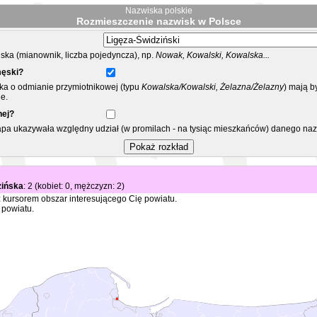
Nazwiska polskie
Rozmieszczenie nazwisk w Polsce
ka (mianownik, liczba pojedyncza), np.
Nowak, Kowalski, Kowalska...
męski?
ska o odmianie przymiotnikowej (typu
Kowalska/Kowalski, Żelazna/Żelazny
) mają b
e.
nej?
mapa ukazywała względny udział (w promilach - na tysiąc mieszkańców) danego na
zińska
: 2 (kobiet: 0, mężczyzn: 2)
 kursorem obszar interesującego Cię powiatu.
 powiatu.