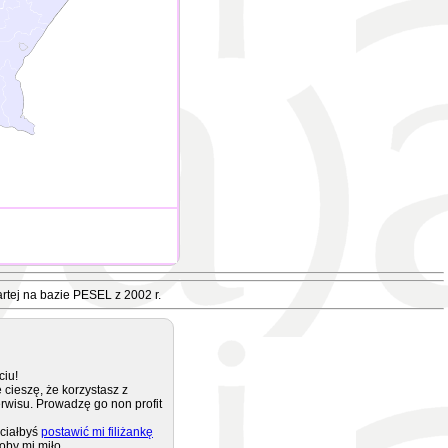
rtej na bazie PESEL z 2002 r.
ciu!
 cieszę, że korzystasz z
rwisu. Prowadzę go non profit
ciałbyś
postawić mi filiżankę
oby mi miło.