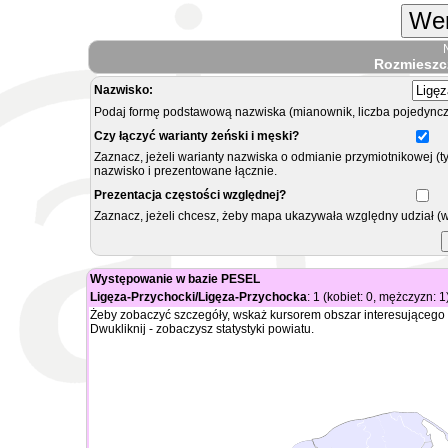
Wer
Rozmieszc
Nazwisko:
Podaj formę podstawową nazwiska (mianownik, liczba pojedyncz
Czy łączyć warianty żeński i męski?
Zaznacz, jeżeli warianty nazwiska o odmianie przymiotnikowej (t
nazwisko i prezentowane łącznie.
Prezentacja częstości względnej?
Zaznacz, jeżeli chcesz, żeby mapa ukazywała względny udział (
Występowanie w bazie PESEL
Ligęza-Przychocki/Ligęza-Przychocka
: 1 (kobiet: 0, mężczyzn: 1
Żeby zobaczyć szczegóły, wskaż kursorem obszar interesującego 
Dwukliknij - zobaczysz statystyki powiatu.