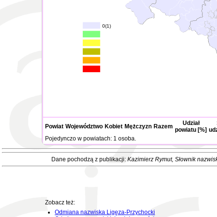
0(1)
Udział
Powiat
Województwo
Kobiet
Mężczyzn
Razem
powiatu [%]
ud
Pojedynczo w powiatach: 1 osoba.
Dane pochodzą z publikacji:
Kazimierz Rymut
, Słownik nazwis
Zobacz też:
Odmiana nazwiska Ligęza-Przychocki