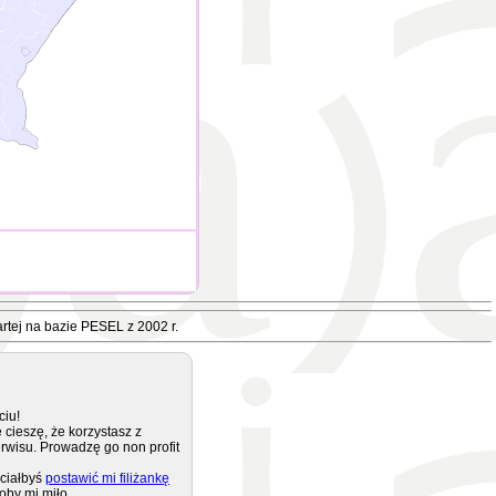
rtej na bazie PESEL z 2002 r.
ciu!
 cieszę, że korzystasz z
rwisu. Prowadzę go non profit
ciałbyś
postawić mi filiżankę
oby mi miło.