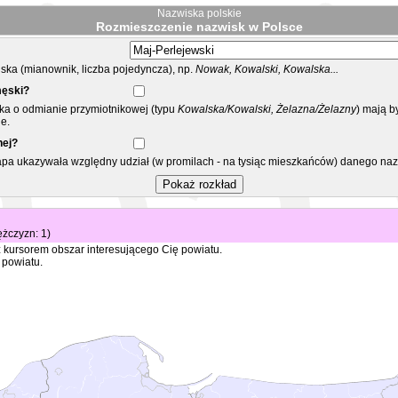
Nazwiska polskie
Rozmieszczenie nazwisk w Polsce
ka (mianownik, liczba pojedyncza), np.
Nowak, Kowalski, Kowalska...
męski?
ska o odmianie przymiotnikowej (typu
Kowalska/Kowalski, Żelazna/Żelazny
) mają b
e.
nej?
mapa ukazywała względny udział (w promilach - na tysiąc mieszkańców) danego na
mężczyzn: 1)
 kursorem obszar interesującego Cię powiatu.
 powiatu.