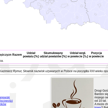
Udział
Skumulowany
Udział wzgl.
Pozycja
ężczyzn
Razem
powiatu [%]
udział powiatów [%]
w powiecie [‰]
w powiecie
ba.
Kazimierz Rymut
, Słownik nazwisk używanych w Polsce na początku XXI wieku
opa
Drogi Goś
Bardzo się
ejewski
mojego se
jscowości
od 10 lat.
ników
A może ch
kawy
? Był