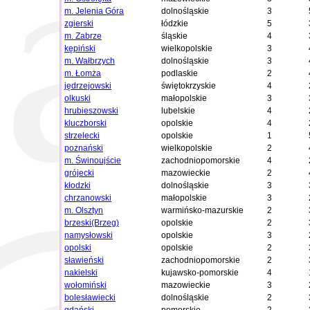
m. Jelenia Góra
dolnośląskie
3
zgierski
łódzkie
5
m. Zabrze
śląskie
4
kępiński
wielkopolskie
3
m. Wałbrzych
dolnośląskie
3
m. Łomża
podlaskie
2
jędrzejowski
świętokrzyskie
4
olkuski
małopolskie
3
hrubieszowski
lubelskie
4
kluczborski
opolskie
4
strzelecki
opolskie
1
poznański
wielkopolskie
2
m. Świnoujście
zachodniopomorskie
4
grójecki
mazowieckie
2
kłodzki
dolnośląskie
3
chrzanowski
małopolskie
3
m. Olsztyn
warmińsko-mazurskie
2
brzeski(Brzeg)
opolskie
2
namysłowski
opolskie
3
opolski
opolskie
2
sławieński
zachodniopomorskie
2
nakielski
kujawsko-pomorskie
4
wołomiński
mazowieckie
3
bolesławiecki
dolnośląskie
2