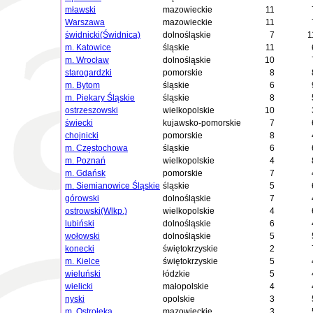
mławski
mazowieckie
11
Warszawa
mazowieckie
11
świdnicki(Świdnica)
dolnośląskie
7
1
m. Katowice
śląskie
11
m. Wrocław
dolnośląskie
10
starogardzki
pomorskie
8
m. Bytom
śląskie
6
m. Piekary Śląskie
śląskie
8
ostrzeszowski
wielkopolskie
10
świecki
kujawsko-pomorskie
7
chojnicki
pomorskie
8
m. Częstochowa
śląskie
6
m. Poznań
wielkopolskie
4
m. Gdańsk
pomorskie
7
m. Siemianowice Śląskie
śląskie
5
górowski
dolnośląskie
7
ostrowski(Wlkp.)
wielkopolskie
4
lubiński
dolnośląskie
6
wołowski
dolnośląskie
5
konecki
świętokrzyskie
2
m. Kielce
świętokrzyskie
5
wieluński
łódzkie
5
wielicki
małopolskie
4
nyski
opolskie
3
m. Ostrołęka
mazowieckie
3