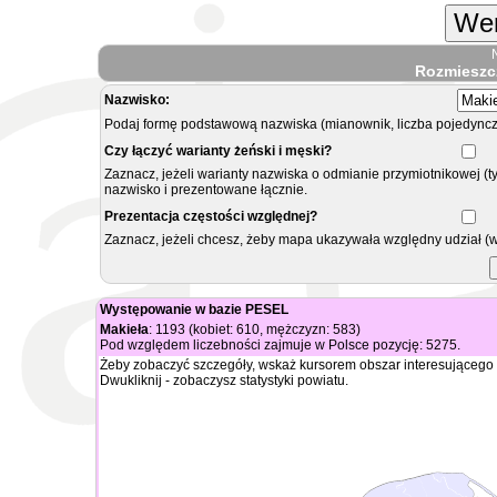
Wer
Rozmieszc
Nazwisko:
Podaj formę podstawową nazwiska (mianownik, liczba pojedyncz
Czy łączyć warianty żeński i męski?
Zaznacz, jeżeli warianty nazwiska o odmianie przymiotnikowej (t
nazwisko i prezentowane łącznie.
Prezentacja częstości względnej?
Zaznacz, jeżeli chcesz, żeby mapa ukazywała względny udział (
Występowanie w bazie PESEL
Makieła
: 1193 (kobiet: 610, mężczyzn: 583)
Pod względem liczebności zajmuje w Polsce pozycję: 5275.
Żeby zobaczyć szczegóły, wskaż kursorem obszar interesującego 
Dwukliknij - zobaczysz statystyki powiatu.