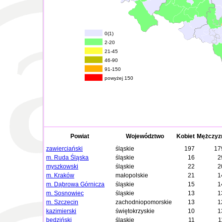
0(1)
2-20
21-45
46-90
91-150
powyżej 150
Powiat
Województwo
Kobiet
Mężczyz
zawierciański
śląskie
197
17
m. Ruda Śląska
śląskie
16
2
myszkowski
śląskie
22
2
m. Kraków
małopolskie
21
1
m. Dąbrowa Górnicza
śląskie
15
1
m. Sosnowiec
śląskie
13
1
m. Szczecin
zachodniopomorskie
13
1
kazimierski
świętokrzyskie
10
1
będziński
śląskie
11
1