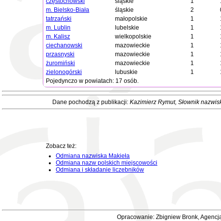
częstochowski
śląskie
1
m. Bielsko-Biała
śląskie
2
tatrzański
małopolskie
1
m. Lublin
lubelskie
1
m. Kalisz
wielkopolskie
1
ciechanowski
mazowieckie
1
przasnyski
mazowieckie
1
żuromiński
mazowieckie
1
zielonogórski
lubuskie
1
Pojedynczo w powiatach: 17 osób.
Dane pochodzą z publikacji:
Kazimierz Rymut
, Słownik nazwis
Zobacz też:
Odmiana nazwiska Makieła
Odmiana nazw polskich miejscowości
Odmiana i składanie liczebników
Opracowanie: Zbigniew Bronk, Agencja 