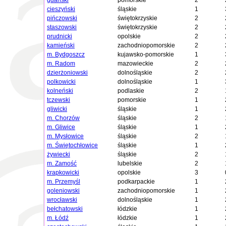
gdański
pomorskie
2
cieszyński
śląskie
1
pińczowski
świętokrzyskie
2
staszowski
świętokrzyskie
2
prudnicki
opolskie
2
kamieński
zachodniopomorskie
2
m. Bydgoszcz
kujawsko-pomorskie
1
m. Radom
mazowieckie
2
dzierżoniowski
dolnośląskie
2
polkowicki
dolnośląskie
1
kolneński
podlaskie
2
tczewski
pomorskie
1
gliwicki
śląskie
1
m. Chorzów
śląskie
2
m. Gliwice
śląskie
1
m. Mysłowice
śląskie
2
m. Świętochłowice
śląskie
1
żywiecki
śląskie
2
m. Zamość
lubelskie
2
krapkowicki
opolskie
3
m. Przemyśl
podkarpackie
1
goleniowski
zachodniopomorskie
1
wrocławski
dolnośląskie
1
bełchatowski
łódzkie
1
m. Łódź
łódzkie
1