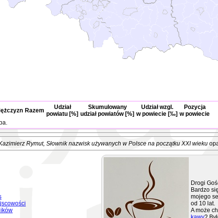
Udział
Skumulowany
Udział wzgl.
Pozycja
ężczyzn
Razem
powiatu [%]
udział powiatów [%]
w powiecie [‰]
w powiecie
ba.
Kazimierz Rymut
, Słownik nazwisk używanych w Polsce na początku XXI wieku
opa
Drogi Goś
Bardzo się
s
mojego se
jscowości
od 10 lat.
ników
A może ch
kawy
? Był