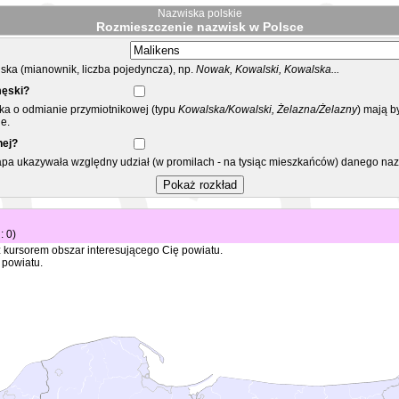
Nazwiska polskie
Rozmieszczenie nazwisk w Polsce
ka (mianownik, liczba pojedyncza), np.
Nowak, Kowalski, Kowalska...
męski?
ska o odmianie przymiotnikowej (typu
Kowalska/Kowalski, Żelazna/Żelazny
) mają b
e.
nej?
mapa ukazywała względny udział (w promilach - na tysiąc mieszkańców) danego na
: 0)
 kursorem obszar interesującego Cię powiatu.
 powiatu.