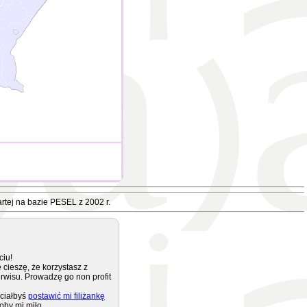
rtej na bazie PESEL z 2002 r.
ciu!
 cieszę, że korzystasz z
rwisu. Prowadzę go non profit
ciałbyś
postawić mi filiżankę
oby mi miło.