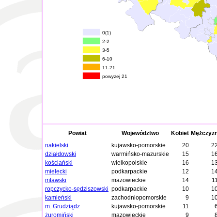
0(1)
2-2
3-5
6-10
11-21
powyżej 21
Powiat
Województwo
Kobiet
Mężczyz
nakielski
kujawsko-pomorskie
20
2
działdowski
warmińsko-mazurskie
15
1
kościański
wielkopolskie
16
1
mielecki
podkarpackie
12
1
mławski
mazowieckie
14
1
ropczycko-sędziszowski
podkarpackie
10
1
kamieński
zachodniopomorskie
9
1
m. Grudziądz
kujawsko-pomorskie
11
żuromiński
mazowieckie
9