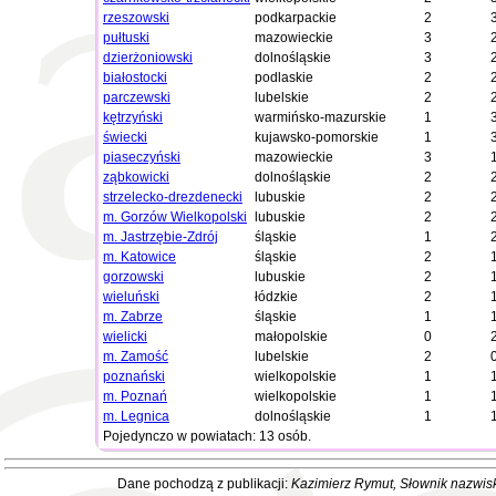
rzeszowski
podkarpackie
2
pułtuski
mazowieckie
3
dzierżoniowski
dolnośląskie
3
białostocki
podlaskie
2
parczewski
lubelskie
2
kętrzyński
warmińsko-mazurskie
1
świecki
kujawsko-pomorskie
1
piaseczyński
mazowieckie
3
ząbkowicki
dolnośląskie
2
strzelecko-drezdenecki
lubuskie
2
m. Gorzów Wielkopolski
lubuskie
2
m. Jastrzębie-Zdrój
śląskie
1
m. Katowice
śląskie
2
gorzowski
lubuskie
2
wieluński
łódzkie
2
m. Zabrze
śląskie
1
wielicki
małopolskie
0
m. Zamość
lubelskie
2
poznański
wielkopolskie
1
m. Poznań
wielkopolskie
1
m. Legnica
dolnośląskie
1
Pojedynczo w powiatach: 13 osób.
Dane pochodzą z publikacji:
Kazimierz Rymut
, Słownik nazwis