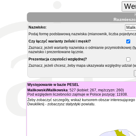
Wer
Rozmieszc
Nazwisko:
Podaj formę podstawową nazwiska (mianownik, liczba pojedyncz
Czy łączyć warianty żeński i męski?
Zaznacz, jeżeli warianty nazwiska o odmianie przymiotnikowej (t
nazwisko i prezentowane łącznie.
Prezentacja częstości względnej?
Zaznacz, jeżeli chcesz, żeby mapa ukazywała względny udział (
Występowanie w bazie PESEL
Malikowski/Malikowska
: 527 (kobiet: 267, mężczyzn: 260)
Pod względem liczebności zajmuje w Polsce pozycję: 11938.
Żeby zobaczyć szczegóły, wskaż kursorem obszar interesującego 
Dwukliknij - zobaczysz statystyki powiatu.