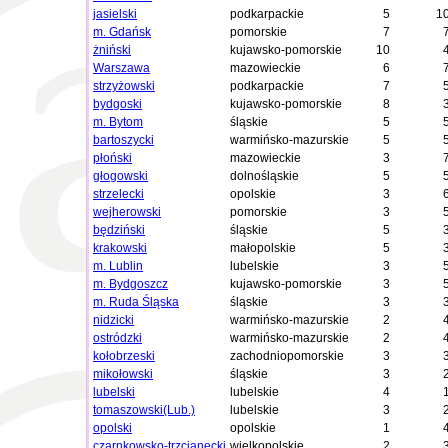
jasielski
podkarpackie
5
1
m. Gdańsk
pomorskie
7
żniński
kujawsko-pomorskie
10
Warszawa
mazowieckie
6
strzyżowski
podkarpackie
7
bydgoski
kujawsko-pomorskie
8
m. Bytom
śląskie
5
bartoszycki
warmińsko-mazurskie
5
płoński
mazowieckie
3
głogowski
dolnośląskie
5
strzelecki
opolskie
3
wejherowski
pomorskie
3
będziński
śląskie
5
krakowski
małopolskie
5
m. Lublin
lubelskie
3
m. Bydgoszcz
kujawsko-pomorskie
3
m. Ruda Śląska
śląskie
3
nidzicki
warmińsko-mazurskie
2
ostródzki
warmińsko-mazurskie
2
kołobrzeski
zachodniopomorskie
3
mikołowski
śląskie
3
lubelski
lubelskie
4
tomaszowski(Lub.)
lubelskie
3
opolski
opolskie
1
czarnkowsko-trzcianecki
wielkopolskie
2