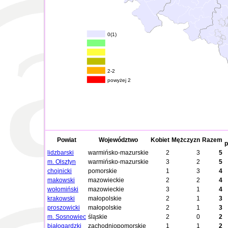
0(1)
2-2
powyżej 2
Powiat
Województwo
Kobiet
Mężczyzn
Razem
p
lidzbarski
warmińsko-mazurskie
2
3
5
m. Olsztyn
warmińsko-mazurskie
3
2
5
chojnicki
pomorskie
1
3
4
makowski
mazowieckie
2
2
4
wołomiński
mazowieckie
3
1
4
krakowski
małopolskie
2
1
3
proszowicki
małopolskie
2
1
3
m. Sosnowiec
śląskie
2
0
2
białogardzki
zachodniopomorskie
1
1
2