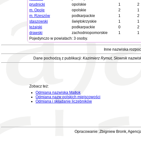
prudnicki
opolskie
1
2
m. Opole
opolskie
2
1
m. Rzeszów
podkarpackie
1
2
staszowski
świętokrzyskie
1
1
leżajski
podkarpackie
0
2
drawski
zachodniopomorskie
1
1
Pojedynczo w powiatach: 3 osoby.
Inne nazwiska rozpoc
Dane pochodzą z publikacji:
Kazimierz Rymut
, Słownik nazwis
Zobacz też:
Odmiana nazwiska Matłok
Odmiana nazw polskich miejscowości
Odmiana i składanie liczebników
Opracowanie: Zbigniew Bronk, Agencja 