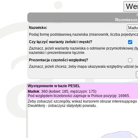
Wer
Rozmieszc
Nazwisko:
Podaj formę podstawową nazwiska (mianownik, liczba pojedyncz
Czy łączyć warianty żeński i męski?
Zaznacz, jeżeli warianty nazwiska o odmianie przymiotnikowej (t
nazwisko i prezentowane łącznie.
Prezentacja częstości względnej?
Zaznacz, jeżeli chcesz, żeby mapa ukazywała względny udział (
Występowanie w bazie PESEL
Matłok
: 360 (kobiet: 185, mężczyzn: 175)
Pod względem liczebności zajmuje w Polsce pozycję: 16965.
Żeby zobaczyć szczegóły, wskaż kursorem obszar interesującego 
Dwukliknij - zobaczysz statystyki powiatu.