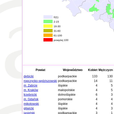
0(1)
2-15
16-30
31-60
61-100
powyżej 100
Powiat
Województwo
Kobiet
Mężczyzn
dębicki
podkarpackie
133
130
ropczycko-sędziszowski
podkarpackie
14
11
m. Zabrze
śląskie
4
5
m. Kraków
małopolskie
4
5
trzebnicki
dolnośląskie
6
3
m. Gdańsk
pomorskie
4
4
mikołowski
śląskie
4
4
gliwicki
śląskie
4
3
jasielski
podkarpackie
3
1