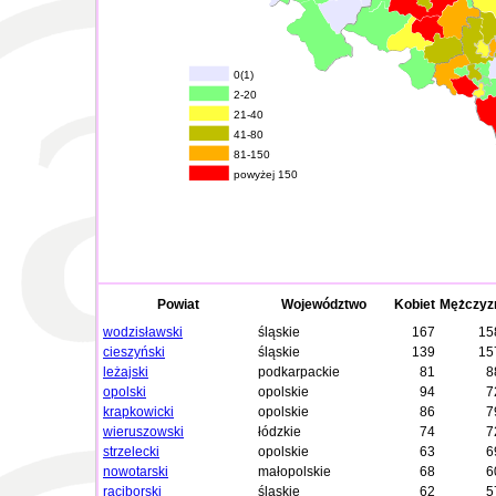
0(1)
2-20
21-40
41-80
81-150
powyżej 150
Powiat
Województwo
Kobiet
Mężczyz
wodzisławski
śląskie
167
15
cieszyński
śląskie
139
15
leżajski
podkarpackie
81
8
opolski
opolskie
94
7
krapkowicki
opolskie
86
7
wieruszowski
łódzkie
74
7
strzelecki
opolskie
63
6
nowotarski
małopolskie
68
6
raciborski
śląskie
62
5