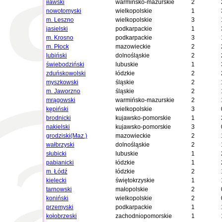
iławski
warmińsko-mazurskie
2
nowotomyski
wielkopolskie
1
m. Leszno
wielkopolskie
3
jasielski
podkarpackie
1
m. Krosno
podkarpackie
3
m. Płock
mazowieckie
2
lubiński
dolnośląskie
2
świebodziński
lubuskie
1
zduńskowolski
łódzkie
2
myszkowski
śląskie
2
m. Jaworzno
śląskie
2
mrągowski
warmińsko-mazurskie
2
kępiński
wielkopolskie
3
brodnicki
kujawsko-pomorskie
1
nakielski
kujawsko-pomorskie
3
grodziski(Maz.)
mazowieckie
2
wałbrzyski
dolnośląskie
2
słubicki
lubuskie
1
pabianicki
łódzkie
1
m. Łódź
łódzkie
2
kielecki
świętokrzyskie
1
tarnowski
małopolskie
2
koniński
wielkopolskie
2
przemyski
podkarpackie
1
kołobrzeski
zachodniopomorskie
1