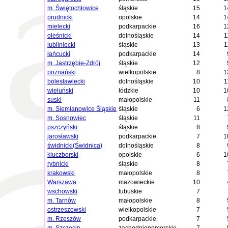
m. Świętochłowice
śląskie
15
1
prudnicki
opolskie
14
1
mielecki
podkarpackie
16
1
oleśnicki
dolnośląskie
14
1
lubliniecki
śląskie
13
1
łańcucki
podkarpackie
14
m. Jastrzębie-Zdrój
śląskie
12
poznański
wielkopolskie
8
1
bolesławiecki
dolnośląskie
10
1
wieluński
łódzkie
10
1
suski
małopolskie
11
m. Siemianowice Śląskie
śląskie
6
1
m. Sosnowiec
śląskie
11
pszczyński
śląskie
8
jarosławski
podkarpackie
7
1
świdnicki(Świdnica)
dolnośląskie
8
kluczborski
opolskie
6
1
rybnicki
śląskie
8
krakowski
małopolskie
8
Warszawa
mazowieckie
10
wschowski
lubuskie
7
m. Tarnów
małopolskie
8
ostrzeszowski
wielkopolskie
7
m. Rzeszów
podkarpackie
7