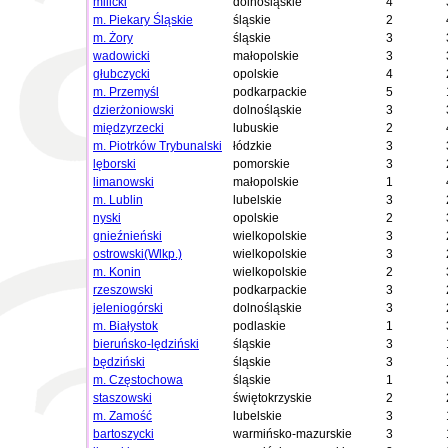
milicki
dolnośląskie
4
m. Piekary Śląskie
śląskie
2
m. Żory
śląskie
3
wadowicki
małopolskie
3
głubczycki
opolskie
4
m. Przemyśl
podkarpackie
5
dzierżoniowski
dolnośląskie
3
międzyrzecki
lubuskie
2
m. Piotrków Trybunalski
łódzkie
3
lęborski
pomorskie
3
limanowski
małopolskie
1
m. Lublin
lubelskie
3
nyski
opolskie
2
gnieźnieński
wielkopolskie
3
ostrowski(Wlkp.)
wielkopolskie
3
m. Konin
wielkopolskie
2
rzeszowski
podkarpackie
3
jeleniogórski
dolnośląskie
3
m. Białystok
podlaskie
1
bieruńsko-lędziński
śląskie
3
będziński
śląskie
3
m. Częstochowa
śląskie
1
staszowski
świętokrzyskie
2
m. Zamość
lubelskie
3
bartoszycki
warmińsko-mazurskie
3