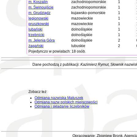
m. Koszalin
zachodniopomorskie
1
m. Świnoujście
zachodniopomorskie
1
m. Grudziądz
kujawsko-pomorskie
1
legionowski
mazowieckie
1
pruszkowski
mazowieckie
1
lubański
dolnośląskie
1
trzebnicki
dolnośląskie
1
m. Jelenia Góra
dolnośląskie
2
żagański
lubuskie
2
Pojedynczo w powiatach: 18 osób.
Dane pochodzą z publikacji:
Kazimierz Rymut
, Słownik nazwis
Zobacz też:
Odmiana nazwiska Matuszek
Odmiana nazw polskich miejscowości
Odmiana i składanie liczebników
Opracowanie: Zbigniew Bronk, Agencja 