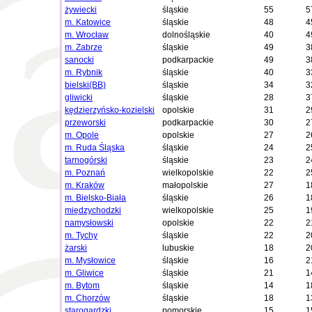
żywiecki
śląskie
55
5
m. Katowice
śląskie
48
4
m. Wrocław
dolnośląskie
40
4
m. Zabrze
śląskie
49
3
sanocki
podkarpackie
49
3
m. Rybnik
śląskie
40
3
bielski(BB)
śląskie
34
3
gliwicki
śląskie
28
3
kędzierzyńsko-kozielski
opolskie
31
2
przeworski
podkarpackie
30
2
m. Opole
opolskie
27
2
m. Ruda Śląska
śląskie
24
2
tarnogórski
śląskie
23
2
m. Poznań
wielkopolskie
22
2
m. Kraków
małopolskie
27
1
m. Bielsko-Biała
śląskie
26
1
międzychodzki
wielkopolskie
25
1
namysłowski
opolskie
22
2
m. Tychy
śląskie
22
2
żarski
lubuskie
18
2
m. Mysłowice
śląskie
16
2
m. Gliwice
śląskie
21
1
m. Bytom
śląskie
14
1
m. Chorzów
śląskie
18
1
starogardzki
pomorskie
15
1