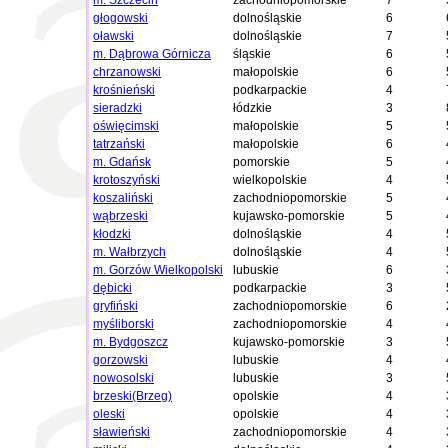
m. Szczecin
zachodniopomorskie
7
głogowski
dolnośląskie
6
oławski
dolnośląskie
7
m. Dąbrowa Górnicza
śląskie
6
chrzanowski
małopolskie
6
krośnieński
podkarpackie
4
sieradzki
łódzkie
3
oświęcimski
małopolskie
5
tatrzański
małopolskie
6
m. Gdańsk
pomorskie
5
krotoszyński
wielkopolskie
4
koszaliński
zachodniopomorskie
5
wąbrzeski
kujawsko-pomorskie
5
kłodzki
dolnośląskie
4
m. Wałbrzych
dolnośląskie
4
m. Gorzów Wielkopolski
lubuskie
6
dębicki
podkarpackie
3
gryfiński
zachodniopomorskie
6
myśliborski
zachodniopomorskie
4
m. Bydgoszcz
kujawsko-pomorskie
3
gorzowski
lubuskie
4
nowosolski
lubuskie
3
brzeski(Brzeg)
opolskie
4
oleski
opolskie
4
sławieński
zachodniopomorskie
4