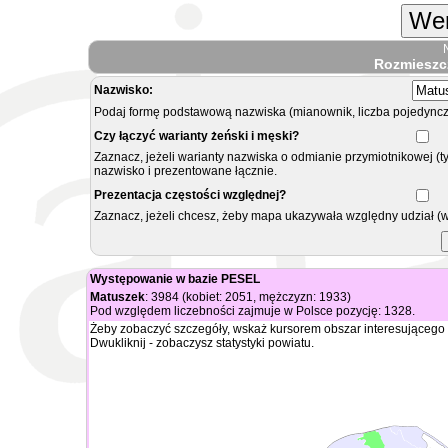
Wer
Rozmieszc
Nazwisko:
Podaj formę podstawową nazwiska (mianownik, liczba pojedyncz
Czy łączyć warianty żeński i męski?
Zaznacz, jeżeli warianty nazwiska o odmianie przymiotnikowej (t
nazwisko i prezentowane łącznie.
Prezentacja częstości względnej?
Zaznacz, jeżeli chcesz, żeby mapa ukazywała względny udział (
Występowanie w bazie PESEL
Matuszek
: 3984 (kobiet: 2051, mężczyzn: 1933)
Pod względem liczebności zajmuje w Polsce pozycję: 1328.
Żeby zobaczyć szczegóły, wskaż kursorem obszar interesującego 
Dwukliknij - zobaczysz statystyki powiatu.