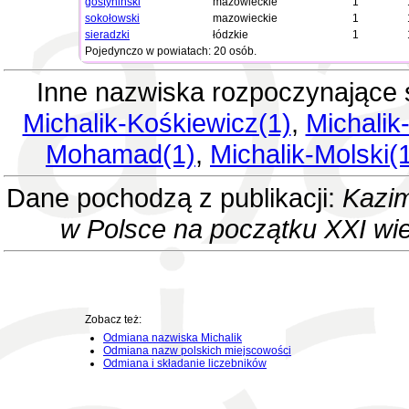
gostyniński
mazowieckie
1
sokołowski
mazowieckie
1
sieradzki
łódzkie
1
Pojedynczo w powiatach: 20 osób.
Inne nazwiska rozpoczynające s
Michalik-Kośkiewicz(1)
,
Michalik
Mohamad(1)
,
Michalik-Molski(
Dane pochodzą z publikacji:
Kazim
w Polsce na początku XXI wi
Zobacz też:
Odmiana nazwiska Michalik
Odmiana nazw polskich miejscowości
Odmiana i składanie liczebników