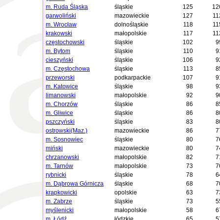
m. Ruda Śląska
śląskie
125
12
garwoliński
mazowieckie
127
11
m. Wrocław
dolnośląskie
118
11
krakowski
małopolskie
117
11
częstochowski
śląskie
102
9
m. Bytom
śląskie
110
9
cieszyński
śląskie
106
9
m. Częstochowa
śląskie
113
8
przeworski
podkarpackie
107
9
m. Katowice
śląskie
98
9
limanowski
małopolskie
92
9
m. Chorzów
śląskie
86
8
m. Gliwice
śląskie
86
8
pszczyński
śląskie
83
8
ostrowski(Maz.)
mazowieckie
86
7
m. Sosnowiec
śląskie
80
7
miński
mazowieckie
80
7
chrzanowski
małopolskie
82
7
m. Tarnów
małopolskie
73
7
rybnicki
śląskie
78
6
m. Dąbrowa Górnicza
śląskie
68
7
krapkowicki
opolskie
63
7
m. Zabrze
śląskie
73
5
myślenicki
małopolskie
58
6
m. Łódź
łódzkie
65
5