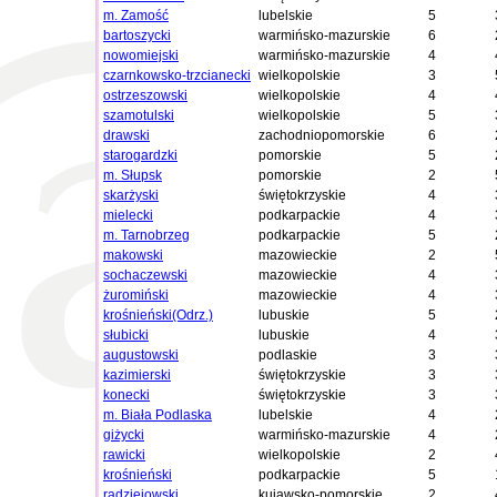
m. Zamość
lubelskie
5
bartoszycki
warmińsko-mazurskie
6
nowomiejski
warmińsko-mazurskie
4
czarnkowsko-trzcianecki
wielkopolskie
3
ostrzeszowski
wielkopolskie
4
szamotulski
wielkopolskie
5
drawski
zachodniopomorskie
6
starogardzki
pomorskie
5
m. Słupsk
pomorskie
2
skarżyski
świętokrzyskie
4
mielecki
podkarpackie
4
m. Tarnobrzeg
podkarpackie
5
makowski
mazowieckie
2
sochaczewski
mazowieckie
4
żuromiński
mazowieckie
4
krośnieński(Odrz.)
lubuskie
5
słubicki
lubuskie
4
augustowski
podlaskie
3
kazimierski
świętokrzyskie
3
konecki
świętokrzyskie
3
m. Biała Podlaska
lubelskie
4
giżycki
warmińsko-mazurskie
4
rawicki
wielkopolskie
2
krośnieński
podkarpackie
5
radziejowski
kujawsko-pomorskie
2