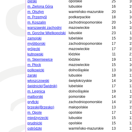
oleski
opolskie
25
1
m. Zielona Góra
lubuskie
16
1
m. Olsztyn
warmińsko-mazurskie
20
1
m. Przemyśl
podkarpackie
18
1
m. Koszalin
zachodniopomorskie
20
1
warszawski zachodni
mazowieckie
16
1
m. Gorzów Wielkopolski
lubuskie
23
1
zamojski
lubelskie
15
1
myśliborski
zachodniopomorskie
17
1
grójecki
mazowieckie
17
1
kutnowski
łódzkie
11
2
m. Skierniewice
łódzkie
19
1
m. Płock
mazowieckie
15
1
polkowicki
dolnośląskie
13
1
żarski
lubuskie
18
1
włoszczowski
świętokrzyskie
14
1
świdnicki(Świdnik)
lubelskie
17
1
m. Legnica
dolnośląskie
19
1
malborski
pomorskie
14
1
gryficki
zachodniopomorskie
14
1
brzeski(Brzesko)
małopolskie
13
1
m. Opole
opolskie
17
1
międzyrzecki
lubuskie
15
1
prudnicki
opolskie
15
1
ostródzki
warmińsko-mazurskie
13
1