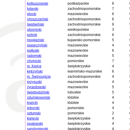
kolbuszowski
podkarpackie
6
łobeski
zachodniopomorskie
7
płocki
mazowieckie
6
choszczeński
zachodniopomorskie
6
świdwiński
zachodniopomorskie
6
obornicki
wielkopolskie
3
policki
zachodniopomorskie
6
mogileński
kujawsko-pomorskie
5
piaseczyński
mazowieckie
4
pułtuski
mazowieckie
6
radomski
mazowieckie
5
chojnicki
pomorskie
7
m. Kielce
świętokrzyskie
4
kętrzyński
warmińsko-mazurskie
6
m. Świnoujście
zachodniopomorskie
4
przysuski
mazowieckie
4
żyrardowski
mazowieckie
5
świebodziński
lubuskie
5
zduńskowolski
łódzkie
4
łowicki
łódzkie
4
lęborski
pomorskie
4
sztumski
pomorskie
2
kielecki
świętokrzyskie
4
opatowski
świętokrzyskie
4
sandomierski
świętokrzyskie
4