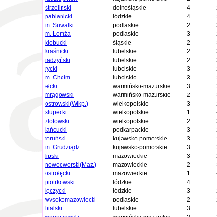
strzeliński
dolnośląskie
4
pabianicki
łódzkie
4
m. Suwałki
podlaskie
2
m. Łomża
podlaskie
3
kłobucki
śląskie
2
kraśnicki
lubelskie
2
radzyński
lubelskie
2
rycki
lubelskie
3
m. Chełm
lubelskie
3
ełcki
warmińsko-mazurskie
3
mrągowski
warmińsko-mazurskie
2
ostrowski(Wlkp.)
wielkopolskie
3
słupecki
wielkopolskie
1
złotowski
wielkopolskie
2
łańcucki
podkarpackie
3
toruński
kujawsko-pomorskie
3
m. Grudziądz
kujawsko-pomorskie
3
lipski
mazowieckie
3
nowodworski(Maz.)
mazowieckie
2
ostrołęcki
mazowieckie
1
piotrkowski
łódzkie
4
łęczycki
łódzkie
3
wysokomazowiecki
podlaskie
2
bialski
lubelskie
3