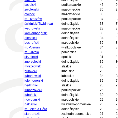
lubiński
dolnośląskie
39
4
jasielski
podkarpackie
46
2
zwoleński
mazowieckie
36
3
otwocki
mazowieckie
36
3
m. Rzeszów
podkarpackie
37
3
świdnicki(Świdnica)
dolnośląskie
33
3
węgrowski
mazowieckie
28
3
kamiennogórski
dolnośląskie
30
3
oleśnicki
dolnośląskie
34
3
bocheński
małopolskie
32
3
m. Poznań
wielkopolskie
34
3
m. Gdynia
pomorskie
33
3
strzelecki
opolskie
31
3
zgorzelecki
dolnośląskie
32
3
myszkowski
śląskie
28
3
puławski
lubelskie
29
3
lubartowski
lubelskie
34
2
jeleniogórski
dolnośląskie
32
2
będziński
śląskie
28
2
lubaczowski
podkarpackie
26
3
lubański
dolnośląskie
30
2
nowotarski
małopolskie
29
2
nakielski
kujawsko-pomorskie
26
2
m. Jelenia Góra
dolnośląskie
28
2
stargardzki
zachodniopomorskie
27
2