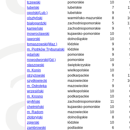
tczewski
pomorskie
10
lubelski
lubelskie
7
1
opolski(Lub.)
lubelskie
9
olsztyński
warmińsko-mazurskie
8
1
białogardzki
zachodniopomorskie
5
1
kamieński
zachodniopomorskie
9
inowrocławski
kujawsko-pomorskie
10
jaworski
dolnośląskie
10
tomaszowski(Maz.)
łódzkie
9
m. Piotrków Trybunalski
łódzkie
9
gdański
pomorskie
9
nowodworski(Gd.)
pomorskie
10
staszowski
świętokrzyskie
9
m. Konin
wielkopolskie
10
strzyżowski
podkarpackie
6
1
szydłowiecki
mazowieckie
7
1
m. Ostrołęka
mazowieckie
9
wrzesiński
wielkopolskie
10
m. Krosno
podkarpackie
10
gryfiński
zachodniopomorskie
11
chełmiński
kujawsko-pomorskie
10
m. Radom
mazowieckie
10
złotoryjski
dolnośląskie
8
zgierski
łódzkie
10
zambrowski
podlaskie
6