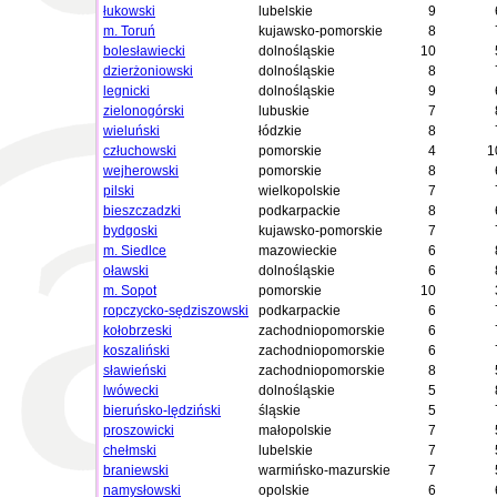
łukowski
lubelskie
9
m. Toruń
kujawsko-pomorskie
8
bolesławiecki
dolnośląskie
10
dzierżoniowski
dolnośląskie
8
legnicki
dolnośląskie
9
zielonogórski
lubuskie
7
wieluński
łódzkie
8
człuchowski
pomorskie
4
1
wejherowski
pomorskie
8
pilski
wielkopolskie
7
bieszczadzki
podkarpackie
8
bydgoski
kujawsko-pomorskie
7
m. Siedlce
mazowieckie
6
oławski
dolnośląskie
6
m. Sopot
pomorskie
10
ropczycko-sędziszowski
podkarpackie
6
kołobrzeski
zachodniopomorskie
6
koszaliński
zachodniopomorskie
6
sławieński
zachodniopomorskie
8
lwówecki
dolnośląskie
5
bieruńsko-lędziński
śląskie
5
proszowicki
małopolskie
7
chełmski
lubelskie
7
braniewski
warmińsko-mazurskie
7
namysłowski
opolskie
6