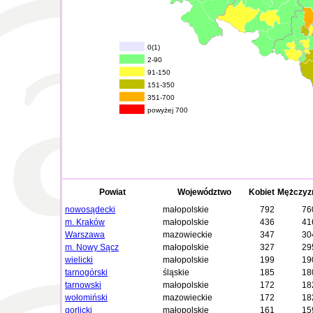
0(1)
2-90
91-150
151-350
351-700
powyżej 700
Powiat
Województwo
Kobiet
Mężczyz
nowosądecki
małopolskie
792
76
m. Kraków
małopolskie
436
41
Warszawa
mazowieckie
347
30
m. Nowy Sącz
małopolskie
327
29
wielicki
małopolskie
199
19
tarnogórski
śląskie
185
18
tarnowski
małopolskie
172
18
wołomiński
mazowieckie
172
18
gorlicki
małopolskie
161
15