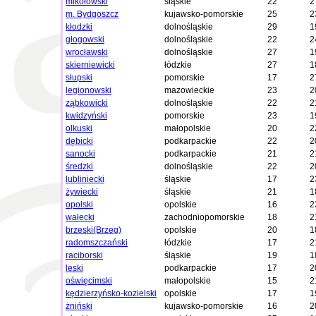
mikołowski
śląskie
22
2
m. Bydgoszcz
kujawsko-pomorskie
25
2
kłodzki
dolnośląskie
29
1
głogowski
dolnośląskie
22
2
wrocławski
dolnośląskie
27
1
skierniewicki
łódzkie
27
1
słupski
pomorskie
17
2
legionowski
mazowieckie
23
2
ząbkowicki
dolnośląskie
22
2
kwidzyński
pomorskie
23
1
olkuski
małopolskie
20
2
dębicki
podkarpackie
22
2
sanocki
podkarpackie
21
2
średzki
dolnośląskie
22
2
lubliniecki
śląskie
17
2
żywiecki
śląskie
21
1
opolski
opolskie
16
2
wałecki
zachodniopomorskie
18
2
brzeski(Brzeg)
opolskie
20
1
radomszczański
łódzkie
17
2
raciborski
śląskie
19
1
leski
podkarpackie
17
2
oświęcimski
małopolskie
15
2
kędzierzyńsko-kozielski
opolskie
17
1
żniński
kujawsko-pomorskie
16
2