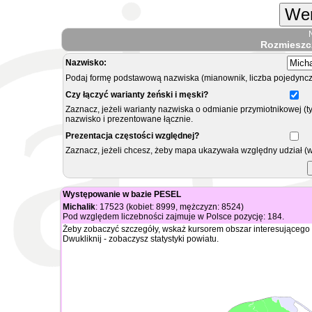
Wer
Rozmieszc
Nazwisko:
Podaj formę podstawową nazwiska (mianownik, liczba pojedyncz
Czy łączyć warianty żeński i męski?
Zaznacz, jeżeli warianty nazwiska o odmianie przymiotnikowej (t
nazwisko i prezentowane łącznie.
Prezentacja częstości względnej?
Zaznacz, jeżeli chcesz, żeby mapa ukazywała względny udział (
Występowanie w bazie PESEL
Michalik
: 17523 (kobiet: 8999, mężczyzn: 8524)
Pod względem liczebności zajmuje w Polsce pozycję: 184.
Żeby zobaczyć szczegóły, wskaż kursorem obszar interesującego 
Dwukliknij - zobaczysz statystyki powiatu.