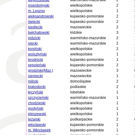
węgorzewski
warmińsko-mazurskie
2
nowotomyski
wielkopolskie
2
m. Leszno
wielkopolskie
1
aleksandrowski
kujawsko-pomorskie
2
świecki
kujawsko-pomorskie
2
siedlecki
mazowieckie
2
bełchatowski
łódzkie
3
nidzicki
warmińsko-mazurskie
2
olecki
warmińsko-mazurskie
2
koniński
wielkopolskie
2
wolsztyński
wielkopolskie
1
brodnicki
kujawsko-pomorskie
1
sępoleński
kujawsko-pomorskie
2
grodziski(Maz.)
mazowieckie
3
sierpecki
mazowieckie
1
milicki
dolnośląskie
2
białostocki
podlaskie
2
łęczyński
lubelskie
1
szczycieński
warmińsko-mazurskie
1
chodzieski
wielkopolskie
1
gostyński
wielkopolskie
1
pleszewski
wielkopolskie
1
leżajski
podkarpackie
2
włocławski
kujawsko-pomorskie
1
m. Włocławek
kujawsko-pomorskie
1