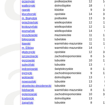
przemyski
podkarpackie
12
1
wałbrzyski
dolnośląskie
18
rawski
łódzkie
9
1
kluczborski
opolskie
14
1
m. Białystok
podlaskie
13
1
gnieźnieński
wielkopolskie
12
1
krotoszyński
wielkopolskie
12
1
poznański
wielkopolskie
14
pruszkowski
mazowieckie
11
1
biłgorajski
lubelskie
11
1
iławski
warmińsko-mazurskie
11
1
m. Elbląg
warmińsko-mazurskie
14
głubczycki
opolskie
12
1
szczecinecki
zachodniopomorskie
8
1
gorzowski
lubuskie
10
1
sulęciński
lubuskie
13
jędrzejowski
świętokrzyskie
8
1
pyrzycki
zachodniopomorskie
9
1
wołowski
dolnośląskie
13
nowosolski
lubuskie
13
strzelecko-drezdenecki
lubuskie
12
lidzbarski
warmińsko-mazurskie
8
1
goleniowski
zachodniopomorskie
10
1
trzebnicki
dolnośląskie
13
żagański
lubuskie
8
1