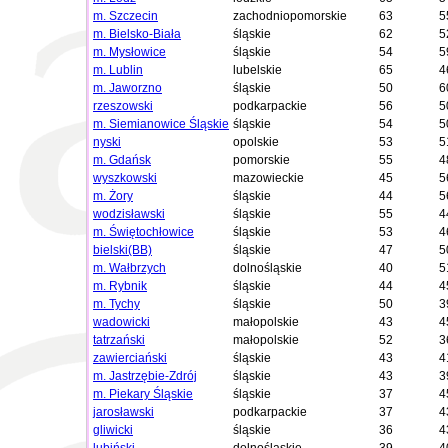
m. Szczecin
zachodniopomorskie
63
5
m. Bielsko-Biała
śląskie
62
5
m. Mysłowice
śląskie
54
5
m. Lublin
lubelskie
65
4
m. Jaworzno
śląskie
50
6
rzeszowski
podkarpackie
56
5
m. Siemianowice Śląskie
śląskie
54
5
nyski
opolskie
53
5
m. Gdańsk
pomorskie
55
4
wyszkowski
mazowieckie
45
5
m. Żory
śląskie
44
5
wodzisławski
śląskie
55
4
m. Świętochłowice
śląskie
53
4
bielski(BB)
śląskie
47
5
m. Wałbrzych
dolnośląskie
40
5
m. Rybnik
śląskie
44
4
m. Tychy
śląskie
50
3
wadowicki
małopolskie
43
4
tatrzański
małopolskie
52
3
zawierciański
śląskie
43
4
m. Jastrzębie-Zdrój
śląskie
43
3
m. Piekary Śląskie
śląskie
37
4
jarosławski
podkarpackie
37
4
gliwicki
śląskie
36
4