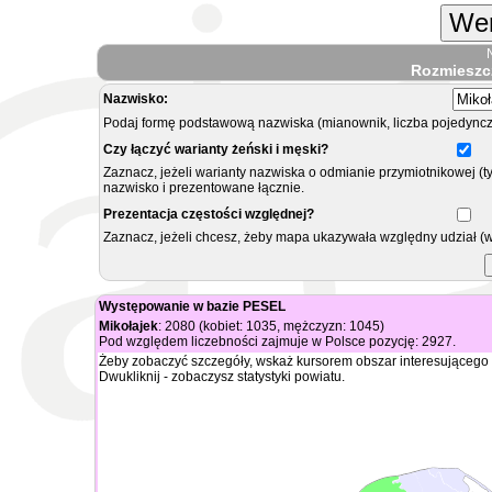
Wer
Rozmieszc
Nazwisko:
Podaj formę podstawową nazwiska (mianownik, liczba pojedyncz
Czy łączyć warianty żeński i męski?
Zaznacz, jeżeli warianty nazwiska o odmianie przymiotnikowej (t
nazwisko i prezentowane łącznie.
Prezentacja częstości względnej?
Zaznacz, jeżeli chcesz, żeby mapa ukazywała względny udział (
Występowanie w bazie PESEL
Mikołajek
: 2080 (kobiet: 1035, mężczyzn: 1045)
Pod względem liczebności zajmuje w Polsce pozycję: 2927.
Żeby zobaczyć szczegóły, wskaż kursorem obszar interesującego 
Dwukliknij - zobaczysz statystyki powiatu.