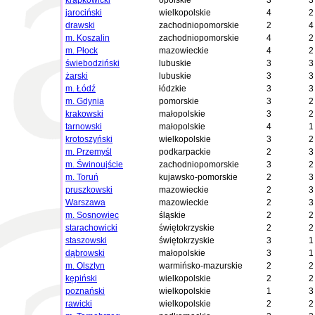
krapkowicki
opolskie
3
3
jarociński
wielkopolskie
4
2
drawski
zachodniopomorskie
2
4
m. Koszalin
zachodniopomorskie
4
2
m. Płock
mazowieckie
4
2
świebodziński
lubuskie
3
3
żarski
lubuskie
3
3
m. Łódź
łódzkie
3
3
m. Gdynia
pomorskie
3
2
krakowski
małopolskie
3
2
tarnowski
małopolskie
4
1
krotoszyński
wielkopolskie
3
2
m. Przemyśl
podkarpackie
2
3
m. Świnoujście
zachodniopomorskie
3
2
m. Toruń
kujawsko-pomorskie
2
3
pruszkowski
mazowieckie
2
3
Warszawa
mazowieckie
2
3
m. Sosnowiec
śląskie
2
2
starachowicki
świętokrzyskie
2
2
staszowski
świętokrzyskie
3
1
dąbrowski
małopolskie
3
1
m. Olsztyn
warmińsko-mazurskie
2
2
kępiński
wielkopolskie
2
2
poznański
wielkopolskie
1
3
rawicki
wielkopolskie
2
2