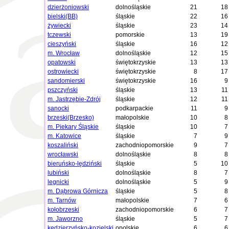
dzierżoniowski
dolnośląskie
21
18
bielski(BB)
śląskie
22
16
żywiecki
śląskie
23
14
tczewski
pomorskie
13
19
cieszyński
śląskie
16
12
m. Wrocław
dolnośląskie
12
15
opatowski
świętokrzyskie
13
13
ostrowiecki
świętokrzyskie
8
17
sandomierski
świętokrzyskie
16
9
pszczyński
śląskie
13
11
m. Jastrzębie-Zdrój
śląskie
12
11
sanocki
podkarpackie
11
9
brzeski(Brzesko)
małopolskie
10
8
m. Piekary Śląskie
śląskie
10
7
m. Katowice
śląskie
7
9
koszaliński
zachodniopomorskie
9
7
wrocławski
dolnośląskie
8
8
bieruńsko-lędziński
śląskie
5
10
lubiński
dolnośląskie
8
7
legnicki
dolnośląskie
5
9
m. Dąbrowa Górnicza
śląskie
5
8
m. Tarnów
małopolskie
7
6
kołobrzeski
zachodniopomorskie
6
7
m. Jaworzno
śląskie
5
7
kędzierzyńsko-kozielski
opolskie
6
6