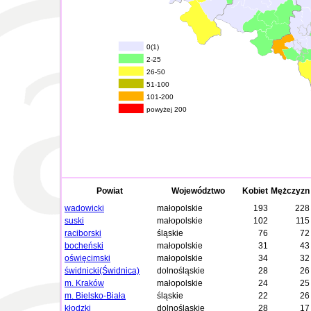
0(1)
2-25
26-50
51-100
101-200
powyżej 200
Powiat
Województwo
Kobiet
Mężczyzn
wadowicki
małopolskie
193
228
suski
małopolskie
102
115
raciborski
śląskie
76
72
bocheński
małopolskie
31
43
oświęcimski
małopolskie
34
32
świdnicki(Świdnica)
dolnośląskie
28
26
m. Kraków
małopolskie
24
25
m. Bielsko-Biała
śląskie
22
26
kłodzki
dolnośląskie
28
17