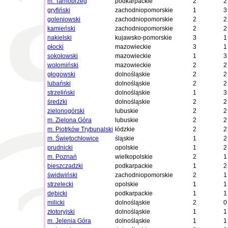
m. Tarnobrzeg
podkarpackie
2
2
gryfiński
zachodniopomorskie
1
3
goleniowski
zachodniopomorskie
2
2
kamieński
zachodniopomorskie
2
2
nakielski
kujawsko-pomorskie
3
1
płocki
mazowieckie
3
1
sokołowski
mazowieckie
1
3
wołomiński
mazowieckie
2
2
głogowski
dolnośląskie
2
2
lubański
dolnośląskie
2
2
strzeliński
dolnośląskie
1
3
średzki
dolnośląskie
2
2
zielonogórski
lubuskie
2
2
m. Zielona Góra
lubuskie
2
2
m. Piotrków Trybunalski
łódzkie
2
2
m. Świętochłowice
śląskie
1
2
prudnicki
opolskie
1
2
m. Poznań
wielkopolskie
2
1
bieszczadzki
podkarpackie
1
2
świdwiński
zachodniopomorskie
2
1
strzelecki
opolskie
1
1
dębicki
podkarpackie
1
1
milicki
dolnośląskie
2
0
złotoryjski
dolnośląskie
1
1
m. Jelenia Góra
dolnośląskie
1
1