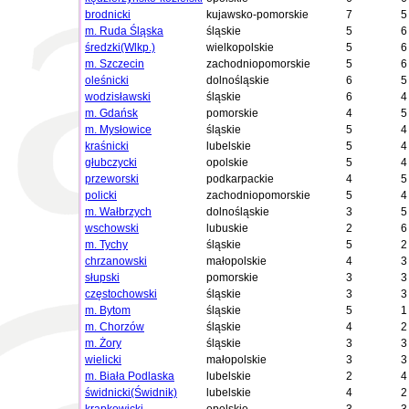
brodnicki
kujawsko-pomorskie
7
5
m. Ruda Śląska
śląskie
5
6
średzki(Wlkp.)
wielkopolskie
5
6
m. Szczecin
zachodniopomorskie
5
6
oleśnicki
dolnośląskie
6
5
wodzisławski
śląskie
6
4
m. Gdańsk
pomorskie
4
5
m. Mysłowice
śląskie
5
4
kraśnicki
lubelskie
5
4
głubczycki
opolskie
5
4
przeworski
podkarpackie
4
5
policki
zachodniopomorskie
5
4
m. Wałbrzych
dolnośląskie
3
5
wschowski
lubuskie
2
6
m. Tychy
śląskie
5
2
chrzanowski
małopolskie
4
3
słupski
pomorskie
3
3
częstochowski
śląskie
3
3
m. Bytom
śląskie
5
1
m. Chorzów
śląskie
4
2
m. Żory
śląskie
3
3
wielicki
małopolskie
3
3
m. Biała Podlaska
lubelskie
2
4
świdnicki(Świdnik)
lubelskie
4
2