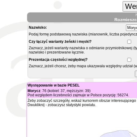
Wer
Rozmieszc
Nazwisko:
Podaj formę podstawową nazwiska (mianownik, liczba pojedyncz
Czy łączyć warianty żeński i męski?
Zaznacz, jeżeli warianty nazwiska o odmianie przymiotnikowej (t
nazwisko i prezentowane łącznie.
Prezentacja częstości względnej?
Zaznacz, jeżeli chcesz, żeby mapa ukazywała względny udział (
Występowanie w bazie PESEL
Morycz
: 76 (kobiet: 37, mężczyzn: 39)
Pod względem liczebności zajmuje w Polsce pozycję: 56274.
Żeby zobaczyć szczegóły, wskaż kursorem obszar interesującego 
Dwukliknij - zobaczysz statystyki powiatu.