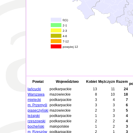
0(1)
2-1
2-3
4-6
7-12
powyżej 12
Powiat
Województwo
Kobiet
Mężczyzn
Razem
po
łańcucki
podkarpackie
13
11
24
Warszawa
mazowieckie
8
10
18
mielecki
podkarpackie
3
4
7
m. Przemyśl
podkarpackie
3
3
6
piaseczyński
mazowieckie
2
3
5
leżajski
podkarpackie
1
3
4
rzeszowski
podkarpackie
2
2
4
bocheński
małopolskie
1
2
3
m. Rzeszów
podkarpackie
2
1
3