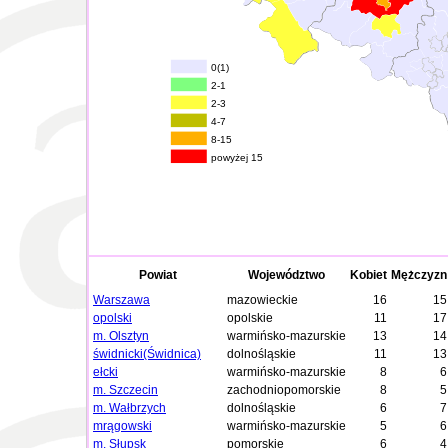
0(1)
2-1
2-3
4-7
8-15
powyżej 15
Powiat
Województwo
Kobiet
Mężczyzn
Warszawa
mazowieckie
16
15
opolski
opolskie
11
17
m. Olsztyn
warmińsko-mazurskie
13
14
świdnicki(Świdnica)
dolnośląskie
11
13
ełcki
warmińsko-mazurskie
8
6
m. Szczecin
zachodniopomorskie
8
5
m. Wałbrzych
dolnośląskie
6
7
mrągowski
warmińsko-mazurskie
5
6
m. Słupsk
pomorskie
6
4