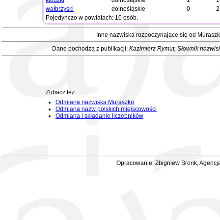
kłodzki
dolnośląskie
1
1
wałbrzyski
dolnośląskie
0
2
Pojedynczo w powiatach: 10 osób.
Inne nazwiska rozpoczynające się od Murasz
Dane pochodzą z publikacji:
Kazimierz Rymut
, Słownik nazwis
Zobacz też:
Odmiana nazwiska Muraszko
Odmiana nazw polskich miejscowości
Odmiana i składanie liczebników
Opracowanie: Zbigniew Bronk, Agencja 