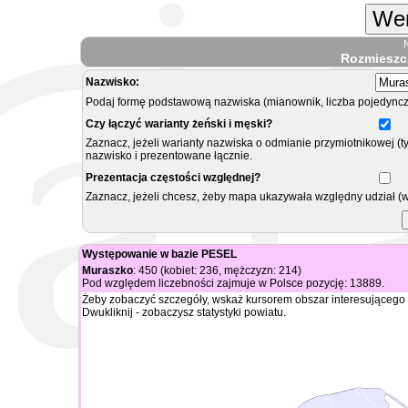
Wer
Rozmieszc
Nazwisko:
Podaj formę podstawową nazwiska (mianownik, liczba pojedyncz
Czy łączyć warianty żeński i męski?
Zaznacz, jeżeli warianty nazwiska o odmianie przymiotnikowej (t
nazwisko i prezentowane łącznie.
Prezentacja częstości względnej?
Zaznacz, jeżeli chcesz, żeby mapa ukazywała względny udział (
Występowanie w bazie PESEL
Muraszko
: 450 (kobiet: 236, mężczyzn: 214)
Pod względem liczebności zajmuje w Polsce pozycję: 13889.
Żeby zobaczyć szczegóły, wskaż kursorem obszar interesującego 
Dwukliknij - zobaczysz statystyki powiatu.