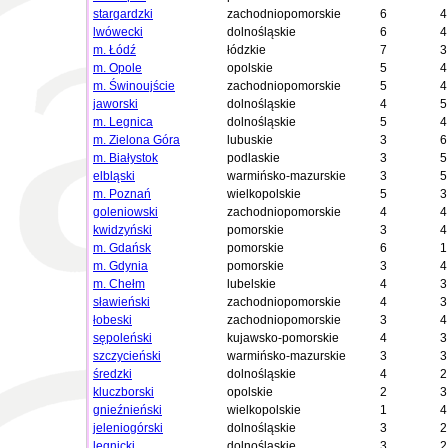
stargardzki
zachodniopomorskie
6
4
lwówecki
dolnośląskie
6
4
m. Łódź
łódzkie
7
3
m. Opole
opolskie
5
4
m. Świnoujście
zachodniopomorskie
5
4
jaworski
dolnośląskie
4
5
m. Legnica
dolnośląskie
5
4
m. Zielona Góra
lubuskie
3
6
m. Białystok
podlaskie
3
5
elbląski
warmińsko-mazurskie
3
5
m. Poznań
wielkopolskie
5
3
goleniowski
zachodniopomorskie
4
4
kwidzyński
pomorskie
3
4
m. Gdańsk
pomorskie
6
1
m. Gdynia
pomorskie
3
4
m. Chełm
lubelskie
4
3
sławieński
zachodniopomorskie
4
3
łobeski
zachodniopomorskie
3
4
sępoleński
kujawsko-pomorskie
4
3
szczycieński
warmińsko-mazurskie
3
3
średzki
dolnośląskie
4
2
kluczborski
opolskie
2
3
gnieźnieński
wielkopolskie
1
4
jeleniogórski
dolnośląskie
3
2
legnicki
dolnośląskie
3
2