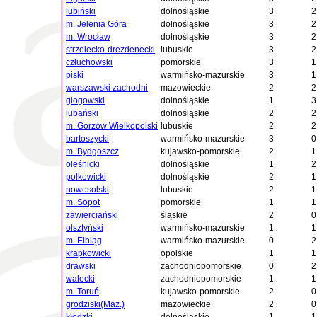
lubiński
dolnośląskie
3
2
m. Jelenia Góra
dolnośląskie
3
2
m. Wrocław
dolnośląskie
3
2
strzelecko-drezdenecki
lubuskie
3
2
człuchowski
pomorskie
3
1
piski
warmińsko-mazurskie
3
1
warszawski zachodni
mazowieckie
2
2
głogowski
dolnośląskie
1
3
lubański
dolnośląskie
2
2
m. Gorzów Wielkopolski
lubuskie
2
2
bartoszycki
warmińsko-mazurskie
3
0
m. Bydgoszcz
kujawsko-pomorskie
2
1
oleśnicki
dolnośląskie
1
2
polkowicki
dolnośląskie
2
1
nowosolski
lubuskie
2
1
m. Sopot
pomorskie
1
1
zawierciański
śląskie
2
0
olsztyński
warmińsko-mazurskie
1
1
m. Elbląg
warmińsko-mazurskie
0
2
krapkowicki
opolskie
1
1
drawski
zachodniopomorskie
0
2
wałecki
zachodniopomorskie
1
1
m. Toruń
kujawsko-pomorskie
2
0
grodziski(Maz.)
mazowieckie
2
0