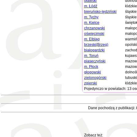
oławski
dolnoś
m. Łódź
łódzkie
bieruńsko-lędziński
śląskie
m. Tychy
śląskie
m. Kielce
święto
chrzanowski
małopo
oświęcimski
małopo
m. Elbląg
warmiń
brzeski(Brzeg)
opolsk
białogardzki
zachod
m. Toruń
kujaws
piaseczyński
mazowi
m. Płock
mazowi
głogowski
dolnoś
zielonogórski
lubusk
zgierski
łódzkie
Pojedynczo w powiatach: 13 os
Dane pochodzą z publikacji:
Zobacz też: