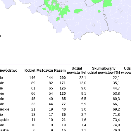
0
Udział
Skumulowany
Udzi
jewództwo
Kobiet
Mężczyzn
Razem
powiatu [%]
udział powiatów [%]
w pow
ie
146
144
290
22,1
22,1
kie
89
82
171
13,0
35,1
ie
61
65
126
9,6
44,7
kie
66
54
120
9,1
53,8
kie
45
40
85
6,5
60,3
kie
33
44
77
5,9
66,1
eckie
21
19
40
3,0
69,2
ie
18
17
35
2,7
71,8
ląskie
11
10
21
1,6
73,4
kie
10
9
19
1,4
74,9
ląskie
6
9
15
1,1
76,0