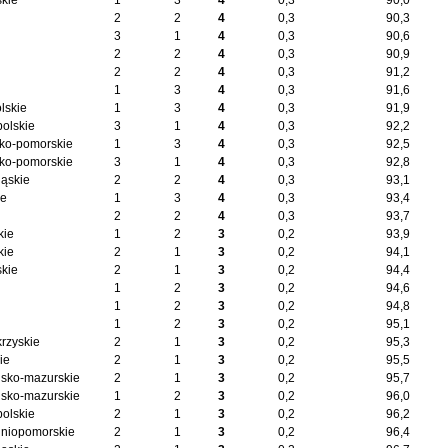
kie
1
3
4
0,3
90,0
2
2
4
0,3
90,3
3
1
4
0,3
90,6
2
2
4
0,3
90,9
2
2
4
0,3
91,2
1
3
4
0,3
91,6
lskie
1
3
4
0,3
91,9
polskie
3
1
4
0,3
92,2
ko-pomorskie
1
3
4
0,3
92,5
ko-pomorskie
3
1
4
0,3
92,8
ląskie
2
2
4
0,3
93,1
ie
1
3
4
0,3
93,4
2
2
4
0,3
93,7
kie
1
2
3
0,2
93,9
kie
2
1
3
0,2
94,1
kie
2
1
3
0,2
94,4
1
2
3
0,2
94,6
1
2
3
0,2
94,8
1
2
3
0,2
95,1
krzyskie
2
1
3
0,2
95,3
ie
2
1
3
0,2
95,5
sko-mazurskie
2
1
3
0,2
95,7
sko-mazurskie
1
2
3
0,2
96,0
polskie
2
1
3
0,2
96,2
niopomorskie
2
1
3
0,2
96,4