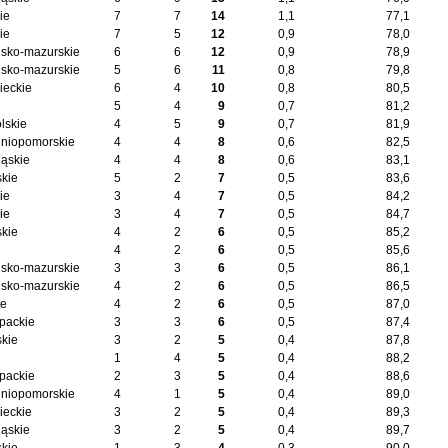
ie
7
7
14
1,1
77,1
ie
7
5
12
0,9
78,0
sko-mazurskie
6
6
12
0,9
78,9
sko-mazurskie
5
6
11
0,8
79,8
eckie
6
4
10
0,8
80,5
5
4
9
0,7
81,2
lskie
4
5
9
0,7
81,9
niopomorskie
4
4
8
0,6
82,5
ląskie
4
4
8
0,6
83,1
kie
5
2
7
0,5
83,6
ie
3
4
7
0,5
84,2
ie
3
4
7
0,5
84,7
kie
4
2
6
0,5
85,2
4
2
6
0,5
85,6
sko-mazurskie
3
3
6
0,5
86,1
sko-mazurskie
4
2
6
0,5
86,5
ie
4
2
6
0,5
87,0
packie
3
3
6
0,5
87,4
kie
3
2
5
0,4
87,8
1
4
5
0,4
88,2
packie
2
3
5
0,4
88,6
niopomorskie
4
1
5
0,4
89,0
eckie
3
2
5
0,4
89,3
ląskie
3
2
5
0,4
89,7