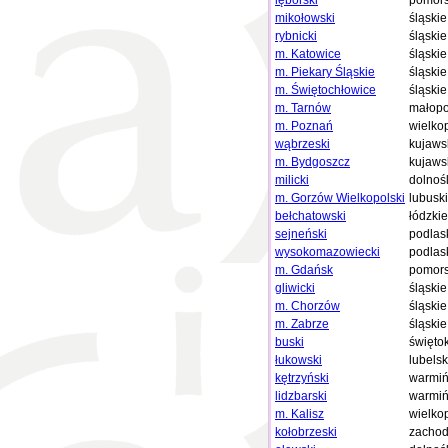
lęborski
pomors
mikołowski
śląskie
rybnicki
śląskie
m. Katowice
śląskie
m. Piekary Śląskie
śląskie
m. Świętochłowice
śląskie
m. Tarnów
małopo
m. Poznań
wielko
wąbrzeski
kujaws
m. Bydgoszcz
kujaws
milicki
dolnoś
m. Gorzów Wielkopolski
lubusk
bełchatowski
łódzkie
sejneński
podlas
wysokomazowiecki
podlas
m. Gdańsk
pomors
gliwicki
śląskie
m. Chorzów
śląskie
m. Zabrze
śląskie
buski
święto
łukowski
lubelsk
kętrzyński
warmiń
lidzbarski
warmiń
m. Kalisz
wielko
kołobrzeski
zachod