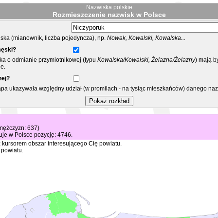
Nazwiska polskie
Rozmieszczenie nazwisk w Polsce
ka (mianownik, liczba pojedyncza), np.
Nowak, Kowalski, Kowalska...
męski?
ska o odmianie przymiotnikowej (typu
Kowalska/Kowalski, Żelazna/Żelazny
) mają b
e.
nej?
mapa ukazywała względny udział (w promilach - na tysiąc mieszkańców) danego na
 mężczyzn: 637)
je w Polsce pozycję: 4746.
 kursorem obszar interesującego Cię powiatu.
 powiatu.