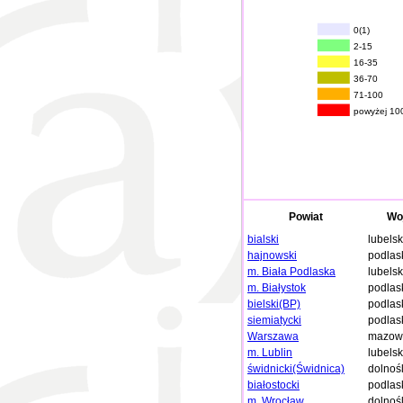
0(1)
2-15
16-35
36-70
71-100
powyżej 10
Powiat
Wo
bialski
lubelsk
hajnowski
podlas
m. Biała Podlaska
lubelsk
m. Białystok
podlas
bielski(BP)
podlas
siemiatycki
podlas
Warszawa
mazowi
m. Lublin
lubelsk
świdnicki(Świdnica)
dolnoś
białostocki
podlas
m. Wrocław
dolnoś