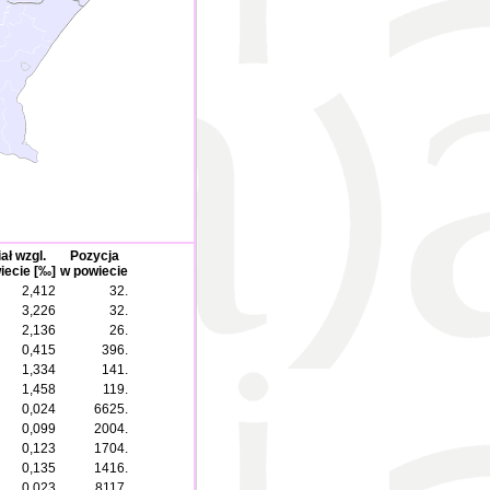
ał wzgl.
Pozycja
iecie [‰]
w powiecie
2,412
32.
3,226
32.
2,136
26.
0,415
396.
1,334
141.
1,458
119.
0,024
6625.
0,099
2004.
0,123
1704.
0,135
1416.
0,023
8117.