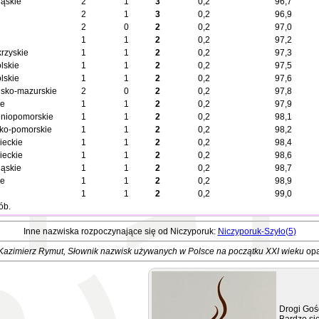
ląskie
2
1
3
0,2
96,7
2
1
3
0,2
96,9
2
0
2
0,2
97,0
1
1
2
0,2
97,2
krzyskie
1
1
2
0,2
97,3
lskie
1
1
2
0,2
97,5
lskie
1
1
2
0,2
97,6
sko-mazurskie
2
0
2
0,2
97,8
ie
1
1
2
0,2
97,9
niopomorskie
1
1
2
0,2
98,1
ko-pomorskie
1
1
2
0,2
98,2
eckie
1
1
2
0,2
98,4
eckie
1
1
2
0,2
98,6
ląskie
1
1
2
0,2
98,7
ie
1
1
2
0,2
98,9
1
1
2
0,2
99,0
ób.
Inne nazwiska rozpoczynające się od Niczyporuk:
Niczyporuk-Szyło(5)
Kazimierz Rymut
, Słownik nazwisk używanych w Polsce na początku XXI wieku
opa
Drogi Goś