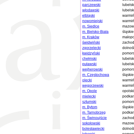
parczewski
lubelsk
włodawski
lubelsk
elbląski
warmiń
nowomiejski
warmiń
m. Siedlce
mazowi
m. Bielsko-Biała
śląskie
m. Kraków
małopo
świdwiński
zachod
zgorzelecki
dolnoś
kwidzyński
pomors
chełmski
lubelsk
puławski
lubelsk
wejherowski
pomors
m. Częstochowa
śląskie
olecki
warmiń
węgorzewski
warmiń
m. Opole
opolsk
mielecki
podkar
sztumski
pomors
m. Bytom
śląskie
m. Tarnobrzeg
podkar
m. Świnoujście
zachod
sokołowski
mazowi
bolesławiecki
dolnoś