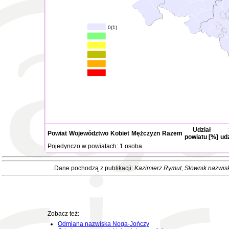
0(1)
Udział
Powiat
Województwo
Kobiet
Mężczyzn
Razem
powiatu [%]
ud
Pojedynczo w powiatach: 1 osoba.
Dane pochodzą z publikacji:
Kazimierz Rymut
, Słownik nazwis
Zobacz też:
Odmiana nazwiska Noga-Jończy