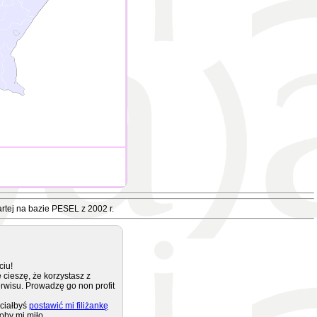
rtej na bazie PESEL z 2002 r.
ciu!
 cieszę, że korzystasz z
rwisu. Prowadzę go non profit
ciałbyś
postawić mi filiżankę
oby mi miło.