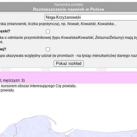
Nazwiska polskie
Rozmieszczenie nazwisk w Polsce
ka (mianownik, liczba pojedyncza), np.
Nowak, Kowalski, Kowalska...
męski?
ska o odmianie przymiotnikowej (typu
Kowalska/Kowalski, Żelazna/Żelazny
) mają b
e.
nej?
mapa ukazywała względny udział (w promilach - na tysiąc mieszkańców) danego na
 0, mężczyzn: 3)
 kursorem obszar interesującego Cię powiatu.
 powiatu.