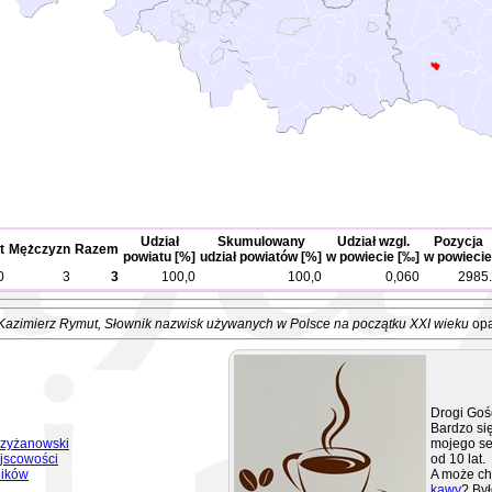
Udział
Skumulowany
Udział wzgl.
Pozycja
t
Mężczyzn
Razem
powiatu [%]
udział powiatów [%]
w powiecie [‰]
w powiecie
0
3
3
100,0
100,0
0,060
2985.
Kazimierz Rymut
, Słownik nazwisk używanych w Polsce na początku XXI wieku
opa
Drogi Goś
Bardzo się
zyżanowski
mojego se
jscowości
od 10 lat.
ników
A może ch
kawy
? Był