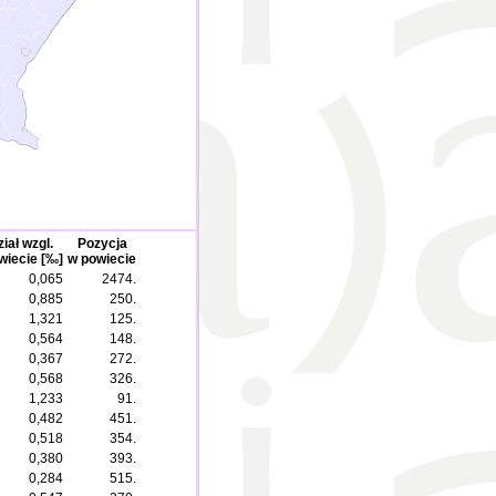
iał wzgl.
Pozycja
wiecie [‰]
w powiecie
0,065
2474.
0,885
250.
1,321
125.
0,564
148.
0,367
272.
0,568
326.
1,233
91.
0,482
451.
0,518
354.
0,380
393.
0,284
515.