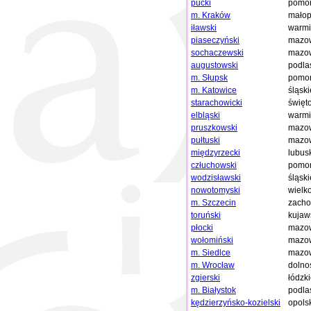
pucki
pomor
m. Kraków
małop
iławski
warmi
piaseczyński
mazow
sochaczewski
mazow
augustowski
podla
m. Słupsk
pomor
m. Katowice
śląski
starachowicki
święt
elbląski
warmi
pruszkowski
mazow
pułtuski
mazow
międzyrzecki
lubus
człuchowski
pomor
wodzisławski
śląski
nowotomyski
wielk
m. Szczecin
zacho
toruński
kujaw
płocki
mazow
wołomiński
mazow
m. Siedlce
mazow
m. Wrocław
dolno
zgierski
łódzk
m. Białystok
podla
kędzierzyńsko-kozielski
opols