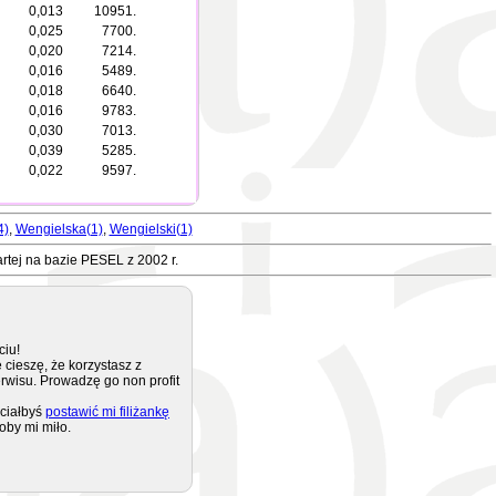
0,013
10951.
0,025
7700.
0,020
7214.
0,016
5489.
0,018
6640.
0,016
9783.
0,030
7013.
0,039
5285.
0,022
9597.
4)
,
Wengielska(1)
,
Wengielski(1)
rtej na bazie PESEL z 2002 r.
ciu!
 cieszę, że korzystasz z
rwisu. Prowadzę go non profit
ciałbyś
postawić mi filiżankę
oby mi miło.