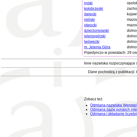
nyski
opols
kołobrzeski
zacho
świecki
kujaw
miński
mazow
otwocki
mazow
dzierżoniowski
dolno
jeleniogórski
dolno
lwówecki
dolno
m. Jelenia Góra
dolno
Pojedynczo w powiatach: 29 os
Inne nazwiska rozpoczynające 
Dane pochodzą z publikacji:
Zobacz też:
Odmiana nazwiska Wengiel
Odmiana nazw polskich mie
Odmiana i składanie liczeb