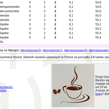
kie
0
2
2
0,1
54,8
dniopomorskie
0
2
2
0,1
54,9
sko-pomorskie
0
2
2
0,1
55,0
ieckie
0
2
2
0,1
55,0
ieckie
0
2
2
0,1
55,1
śląskie
0
2
2
0,1
55,2
śląskie
0
2
2
0,1
55,3
śląskie
0
2
2
0,1
55,4
śląskie
0
2
2
0,1
55,4
ób.
się od Wengiel:
Wengielecka(3)
,
Wengielecki(1)
,
Wengielewska(6)
,
Wengielewski(
Kazimierz Rymut
, Słownik nazwisk używanych w Polsce na początku XXI wieku
opa
Drogi Goś
Bardzo się
mojego se
jscowości
od 10 lat.
ników
A może ch
kawy
? Był