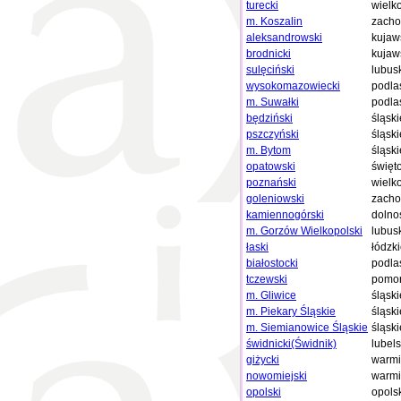
turecki
wielk
m. Koszalin
zacho
aleksandrowski
kujaw
brodnicki
kujaw
sulęciński
lubus
wysokomazowiecki
podla
m. Suwałki
podla
będziński
śląski
pszczyński
śląski
m. Bytom
śląski
opatowski
święt
poznański
wielk
goleniowski
zacho
kamiennogórski
dolno
m. Gorzów Wielkopolski
lubus
łaski
łódzk
białostocki
podla
tczewski
pomor
m. Gliwice
śląski
m. Piekary Śląskie
śląski
m. Siemianowice Śląskie
śląski
świdnicki(Świdnik)
lubels
giżycki
warmi
nowomiejski
warmi
opolski
opols