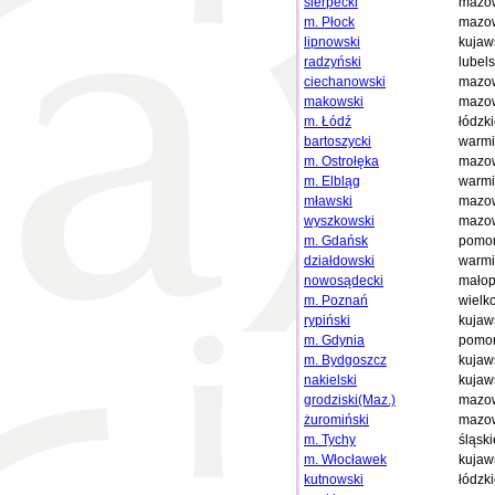
sierpecki
mazow
m. Płock
mazow
lipnowski
kujaw
radzyński
lubels
ciechanowski
mazow
makowski
mazow
m. Łódź
łódzk
bartoszycki
warmi
m. Ostrołęka
mazow
m. Elbląg
warmi
mławski
mazow
wyszkowski
mazow
m. Gdańsk
pomor
działdowski
warmi
nowosądecki
małop
m. Poznań
wielk
rypiński
kujaw
m. Gdynia
pomor
m. Bydgoszcz
kujaw
nakielski
kujaw
grodziski(Maz.)
mazow
żuromiński
mazow
m. Tychy
śląski
m. Włocławek
kujaw
kutnowski
łódzk