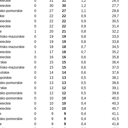
ieckie
0
31
31
1,2
26,5
ieckie
0
30
30
1,2
27,7
sko-pomorskie
0
27
27
1,1
28,8
kie
0
22
22
0,9
29,7
ieckie
0
22
22
0,9
30,5
ieckie
0
22
22
0,9
31,4
ie
1
20
21
0,8
32,2
ńsko-mazurskie
0
19
19
0,8
33,0
ieckie
0
19
19
0,8
33,8
ńsko-mazurskie
0
18
18
0,7
34,5
ieckie
1
17
18
0,7
35,2
ieckie
0
16
16
0,6
35,8
skie
0
15
15
0,6
36,4
ńsko-mazurskie
0
15
15
0,6
37,0
olskie
0
14
14
0,6
37,6
opolskie
0
13
13
0,5
38,1
sko-pomorskie
0
13
13
0,5
38,6
skie
0
12
12
0,5
39,1
sko-pomorskie
0
12
12
0,5
39,6
sko-pomorskie
0
10
10
0,4
40,0
ieckie
0
10
10
0,4
40,3
ieckie
0
10
10
0,4
40,7
e
0
9
9
0,4
41,1
sko-pomorskie
0
9
9
0,4
41,5
ie
0
9
9
0,4
41,8