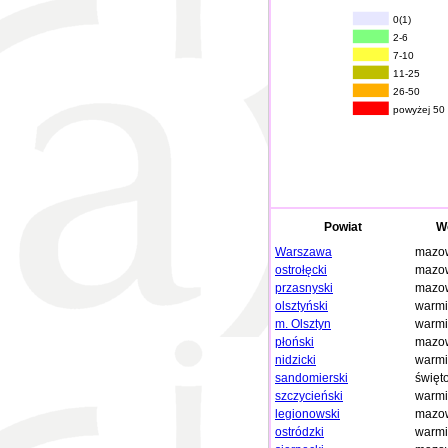
0(1)
2-6
7-10
11-25
26-50
powyżej 50
Powiat
W
Warszawa
mazow
ostrołęcki
mazow
przasnyski
mazow
olsztyński
warmi
m. Olsztyn
warmi
płoński
mazow
nidzicki
warmi
sandomierski
święt
szczycieński
warmi
legionowski
mazow
ostródzki
warmi