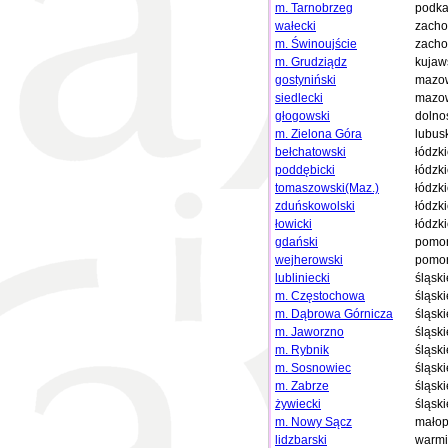
m. Tarnobrzeg
podka
wałecki
zacho
m. Świnoujście
zacho
m. Grudziądz
kujaw
gostyniński
mazow
siedlecki
mazow
głogowski
dolno
m. Zielona Góra
lubus
bełchatowski
łódzk
poddębicki
łódzk
tomaszowski(Maz.)
łódzk
zduńskowolski
łódzk
łowicki
łódzk
gdański
pomor
wejherowski
pomor
lubliniecki
śląski
m. Częstochowa
śląski
m. Dąbrowa Górnicza
śląski
m. Jaworzno
śląski
m. Rybnik
śląski
m. Sosnowiec
śląski
m. Zabrze
śląski
żywiecki
śląski
m. Nowy Sącz
małop
lidzbarski
warmi