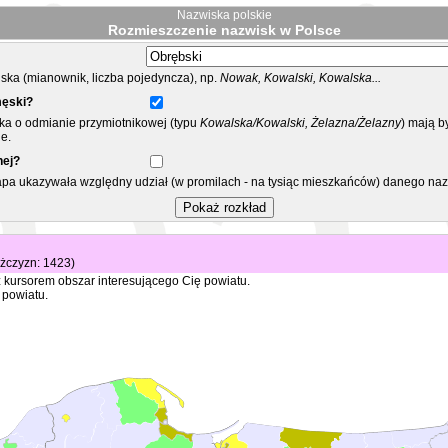
Nazwiska polskie
Rozmieszczenie nazwisk w Polsce
ka (mianownik, liczba pojedyncza), np.
Nowak, Kowalski, Kowalska...
męski?
ska o odmianie przymiotnikowej (typu
Kowalska/Kowalski, Żelazna/Żelazny
) mają b
e.
nej?
mapa ukazywała względny udział (w promilach - na tysiąc mieszkańców) danego na
ężczyzn: 1423)
 kursorem obszar interesującego Cię powiatu.
 powiatu.