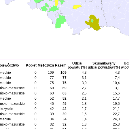
Udział
Skumulowany
Udz
ojewództwo
Kobiet
Mężczyzn
Razem
powiatu [%]
udział powiatów [%]
w po
ieckie
0
109
109
4,3
4,3
ieckie
0
77
77
3,1
7,4
ieckie
0
75
75
3,0
10,4
ńsko-mazurskie
0
69
69
2,7
13,1
ńsko-mazurskie
0
63
63
2,5
15,6
ieckie
0
52
52
2,1
17,7
ńsko-mazurskie
0
45
45
1,8
19,5
okrzyskie
0
42
42
1,7
21,1
ńsko-mazurskie
0
39
39
1,5
22,7
ieckie
0
34
34
1,4
24,0
ńsko-mazurskie
0
32
32
1,3
25,3