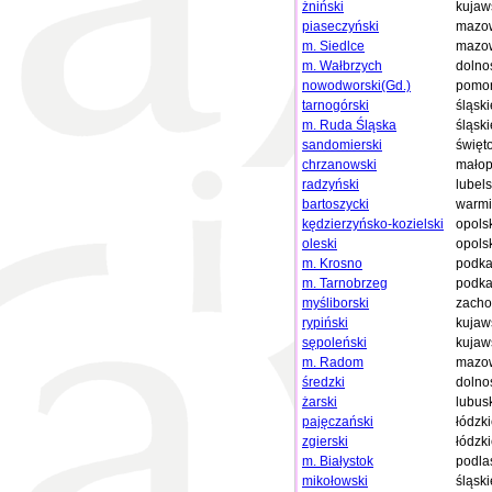
żniński
kujaw
piaseczyński
mazow
m. Siedlce
mazow
m. Wałbrzych
dolno
nowodworski(Gd.)
pomor
tarnogórski
śląski
m. Ruda Śląska
śląski
sandomierski
święt
chrzanowski
małop
radzyński
lubels
bartoszycki
warmi
kędzierzyńsko-kozielski
opols
oleski
opols
m. Krosno
podka
m. Tarnobrzeg
podka
myśliborski
zacho
rypiński
kujaw
sępoleński
kujaw
m. Radom
mazow
średzki
dolno
żarski
lubus
pajęczański
łódzk
zgierski
łódzk
m. Białystok
podla
mikołowski
śląski