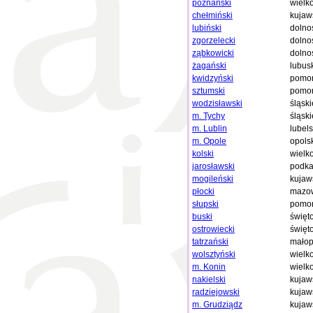
poznański
wielk
chełmiński
kujaw
lubiński
dolno
zgorzelecki
dolno
ząbkowicki
dolno
żagański
lubus
kwidzyński
pomor
sztumski
pomor
wodzisławski
śląski
m. Tychy
śląski
m. Lublin
lubels
m. Opole
opols
kolski
wielk
jarosławski
podka
mogileński
kujaw
płocki
mazow
słupski
pomor
buski
święt
ostrowiecki
święt
tatrzański
małop
wolsztyński
wielk
m. Konin
wielk
nakielski
kujaw
radziejowski
kujaw
m. Grudziądz
kujaw