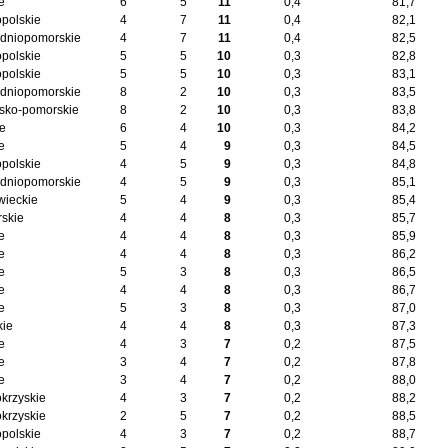
e
6
5
11
0,4
81,7
opolskie
4
7
11
0,4
82,1
dniopomorskie
4
7
11
0,4
82,5
opolskie
5
5
10
0,3
82,8
opolskie
5
5
10
0,3
83,1
dniopomorskie
8
2
10
0,3
83,5
sko-pomorskie
8
2
10
0,3
83,8
ie
6
4
10
0,3
84,2
e
5
4
9
0,3
84,5
opolskie
4
5
9
0,3
84,8
dniopomorskie
4
5
9
0,3
85,1
ieckie
5
4
9
0,3
85,4
skie
4
4
8
0,3
85,7
e
4
4
8
0,3
85,9
e
4
4
8
0,3
86,2
e
5
3
8
0,3
86,5
e
4
4
8
0,3
86,7
e
5
3
8
0,3
87,0
kie
4
4
8
0,3
87,3
e
4
3
7
0,2
87,5
e
3
4
7
0,2
87,8
e
3
4
7
0,2
88,0
okrzyskie
4
3
7
0,2
88,2
okrzyskie
2
5
7
0,2
88,5
opolskie
4
3
7
0,2
88,7