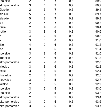
opolskie
2
5
7
0,2
89,0
sko-pomorskie
3
4
7
0,2
89,2
śląskie
2
5
7
0,2
89,4
śląskie
5
2
7
0,2
89,7
śląskie
5
2
7
0,2
89,9
kie
2
5
7
0,2
90,2
skie
2
4
6
0,2
90,4
skie
3
3
6
0,2
90,6
e
4
2
6
0,2
90,8
e
3
3
6
0,2
91,0
kie
4
2
6
0,2
91,2
kie
3
3
6
0,2
91,4
opolskie
3
3
6
0,2
91,6
rpackie
2
4
6
0,2
91,8
sko-pomorskie
4
2
6
0,2
92,0
ieckie
3
3
6
0,2
92,2
skie
3
2
5
0,2
92,4
okrzyskie
2
3
5
0,2
92,5
okrzyskie
3
2
5
0,2
92,7
olskie
2
3
5
0,2
92,9
opolskie
3
2
5
0,2
93,0
opolskie
2
3
5
0,2
93,2
sko-pomorskie
2
3
5
0,2
93,4
sko-pomorskie
3
2
5
0,2
93,6
sko-pomorskie
3
2
5
0,2
93,7