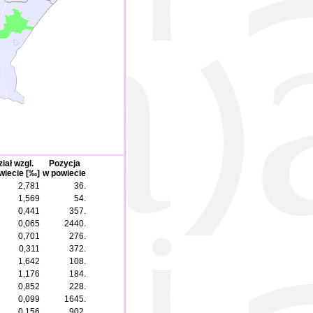
iał wzgl.
Pozycja
wiecie [‰]
w powiecie
2,781
36.
1,569
54.
0,441
357.
0,065
2440.
0,701
276.
0,311
372.
1,642
108.
1,176
184.
0,852
228.
0,099
1645.
0,156
902.