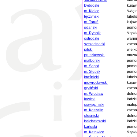
sochaczewski
mazow
bydgoski
kujaw
m. Kielce
święt
łęczyński
lubels
m. Toruń
kujaw
gdański
pomor
m. Rybnik
śląski
ostródzki
warmi
szczecinecki
zacho
pilski
wielk
pruszkowski
mazow
malborski
pomor
m. Sopot
pomor
m. Słupsk
pomor
kraśnicki
lubels
inowrocławski
kujaw
gryfiński
zacho
m. Wrocław
dolno
łowicki
łódzk
oświęcimski
małop
m. Koszalin
zacho
oleśnicki
dolno
bełchatowski
łódzk
kartuski
pomor
m. Katowice
śląski