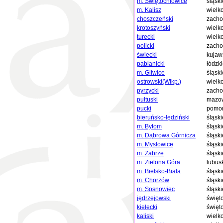
m. Świętochłowice
śląski
m. Kalisz
wielk
choszczeński
zacho
krotoszyński
wielk
turecki
wielk
policki
zacho
świecki
kujaw
pabianicki
łódzk
m. Gliwice
śląski
ostrowski(Wlkp.)
wielk
pyrzycki
zacho
pułtuski
mazow
pucki
pomor
bieruńsko-lędziński
śląski
m. Bytom
śląski
m. Dąbrowa Górnicza
śląski
m. Mysłowice
śląski
m. Zabrze
śląski
m. Zielona Góra
lubus
m. Bielsko-Biała
śląski
m. Chorzów
śląski
m. Sosnowiec
śląski
jędrzejowski
święt
kielecki
święt
kaliski
wielk