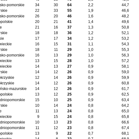
sko-pomorskie
34
30
64
2,2
44,7
skie
22
33
55
1,9
46,6
sko-pomorskie
26
20
46
1,6
48,2
opolskie
20
21
41
1,4
49,6
ie
21
16
37
1,3
50,8
skie
18
18
36
1,2
52,1
kie
17
17
34
1,2
53,2
ieckie
16
15
31
1,1
54,3
skie
18
11
29
1,0
55,3
sko-pomorskie
16
13
29
1,0
56,3
ieckie
13
15
28
1,0
57,2
ieckie
14
13
27
0,9
58,1
skie
14
12
26
0,9
59,0
okrzyskie
12
14
26
0,9
59,9
okrzyskie
14
12
26
0,9
60,8
ńsko-mazurskie
14
12
26
0,9
61,7
opolskie
13
12
25
0,9
62,5
dniopomorskie
15
10
25
0,9
63,4
skie
10
14
24
0,8
64,2
e
11
13
24
0,8
65,0
ieckie
9
15
24
0,8
65,8
dniopomorskie
10
13
23
0,8
66,6
dniopomorskie
11
12
23
0,8
67,4
opolskie
13
9
22
0,7
68,1