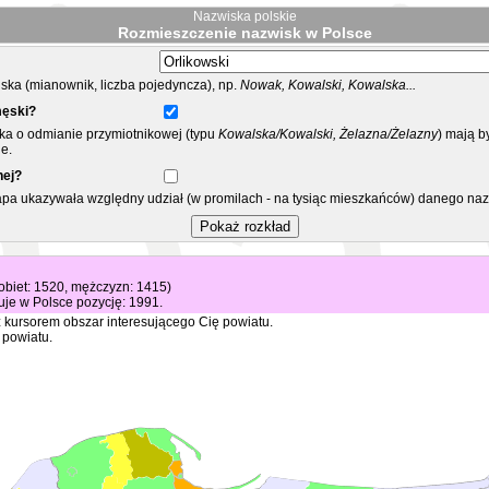
Nazwiska polskie
Rozmieszczenie nazwisk w Polsce
ka (mianownik, liczba pojedyncza), np.
Nowak, Kowalski, Kowalska...
męski?
ska o odmianie przymiotnikowej (typu
Kowalska/Kowalski, Żelazna/Żelazny
) mają b
e.
nej?
mapa ukazywała względny udział (w promilach - na tysiąc mieszkańców) danego na
kobiet: 1520, mężczyzn: 1415)
je w Polsce pozycję: 1991.
 kursorem obszar interesującego Cię powiatu.
 powiatu.