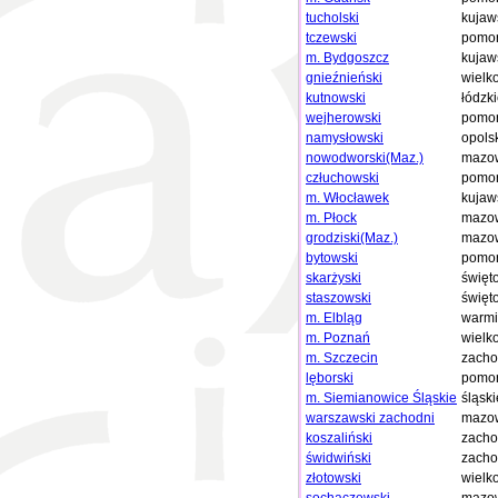
tucholski
kujaw
tczewski
pomor
m. Bydgoszcz
kujaw
gnieźnieński
wielk
kutnowski
łódzk
wejherowski
pomor
namysłowski
opols
nowodworski(Maz.)
mazow
człuchowski
pomor
m. Włocławek
kujaw
m. Płock
mazow
grodziski(Maz.)
mazow
bytowski
pomor
skarżyski
święt
staszowski
święt
m. Elbląg
warmi
m. Poznań
wielk
m. Szczecin
zacho
lęborski
pomor
m. Siemianowice Śląskie
śląski
warszawski zachodni
mazow
koszaliński
zacho
świdwiński
zacho
złotowski
wielk