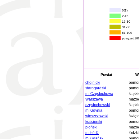
0(1)
2-15
16-30
31-60
61-100
powyżej 10
Powiat
W
chojnicki
pomor
starogardzki
pomor
m. Częstochowa
śląski
Warszawa
mazow
częstochowski
śląski
m. Gdynia
pomor
włoszczowski
święt
kościerski
pomor
płoński
mazow
m. Łódź
łódzk
m. Gdańsk
pomor