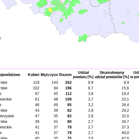
0
Udział
Skumulowany
Udz
ojewództwo
Kobiet
Mężczyzn
Razem
powiatu [%]
udział powiatów [%]
w po
skie
119
143
262
8,9
8,9
skie
102
94
196
6,7
15,6
e
67
45
112
3,8
19,4
ieckie
61
48
109
3,7
23,1
e
46
49
95
3,2
26,4
skie
43
39
82
2,8
29,2
okrzyskie
47
35
82
2,8
32,0
skie
39
41
80
2,7
34,7
ieckie
41
37
78
2,7
37,3
ie
41
37
78
2,7
40,0
skie
40
35
75
2,6
42,6