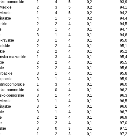
sko-pomorskie
1
4
5
0,2
93,9
ieckie
2
3
5
0,2
94,1
ieckie
1
4
5
0,2
94,2
śląskie
4
1
5
0,2
94,4
skie
2
2
4
0,1
94,5
e
3
1
4
0,1
94,7
e
3
1
4
0,1
94,8
okrzyskie
3
1
4
0,1
95,0
olskie
2
2
4
0,1
95,1
kie
2
2
4
0,1
95,2
ńsko-mazurskie
1
3
4
0,1
95,4
kie
2
2
4
0,1
95,5
kie
2
2
4
0,1
95,6
rpackie
3
1
4
0,1
95,8
rpackie
3
1
4
0,1
95,9
dniopomorskie
1
3
4
0,1
96,0
sko-pomorskie
4
0
4
0,1
96,2
sko-pomorskie
3
1
4
0,1
96,3
ieckie
3
1
4
0,1
96,5
śląskie
3
1
4
0,1
96,6
kie
3
1
4
0,1
96,7
ie
2
2
4
0,1
96,9
ie
2
2
4
0,1
97,0
skie
3
0
3
0,1
97,1
e
1
2
3
0,1
97,2