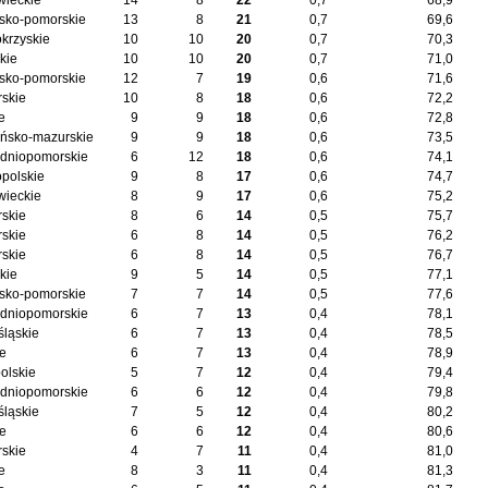
ieckie
14
8
22
0,7
68,9
sko-pomorskie
13
8
21
0,7
69,6
okrzyskie
10
10
20
0,7
70,3
kie
10
10
20
0,7
71,0
sko-pomorskie
12
7
19
0,6
71,6
skie
10
8
18
0,6
72,2
e
9
9
18
0,6
72,8
ńsko-mazurskie
9
9
18
0,6
73,5
dniopomorskie
6
12
18
0,6
74,1
opolskie
9
8
17
0,6
74,7
ieckie
8
9
17
0,6
75,2
skie
8
6
14
0,5
75,7
skie
6
8
14
0,5
76,2
skie
6
8
14
0,5
76,7
kie
9
5
14
0,5
77,1
sko-pomorskie
7
7
14
0,5
77,6
dniopomorskie
6
7
13
0,4
78,1
śląskie
6
7
13
0,4
78,5
ie
6
7
13
0,4
78,9
olskie
5
7
12
0,4
79,4
dniopomorskie
6
6
12
0,4
79,8
śląskie
7
5
12
0,4
80,2
ie
6
6
12
0,4
80,6
skie
4
7
11
0,4
81,0
e
8
3
11
0,4
81,3